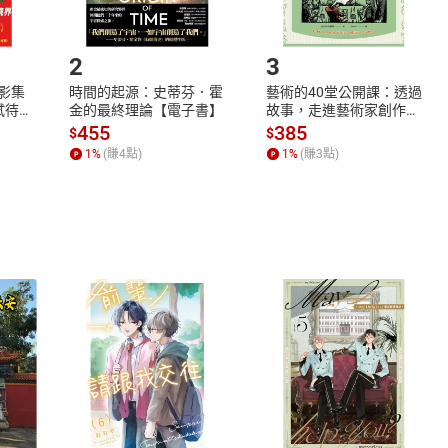
.選擇閱讀載具
Step2.
2
3
X影集
時間的起源：史蒂芬．霍
藝術的40堂公開課：透過
蓄弒待
金的最終理論【電子書】
故事，走進藝術家創作現
場，看藝術如何誕生、如
455
385
$
$
何形塑人類生活【電子
1
%
(賺
4
點)
1
%
(賺
3
點)
書】
式
退換貨規範
、LINE PAY、AFTEE
本店是否提供消費者保護法七日猶