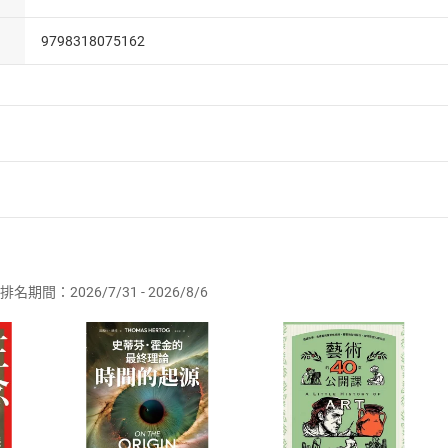
9798318075162
者保護法
第
19
條第
1
項後段
暨
通訊交易解除權合理例外情事適用
供即為完成之線上服務，經消費者事先同意始提供。」 之商品
排名期間：2026/7/31 - 2026/8/6
訂購本店鋪之商品即代表知悉本店鋪所銷售之商品為電子書，屬
取電子書，不得請求退貨退款。
品
放入
購物車
登入
帳號
欲取消訂單或辦理退貨時，請登入樂天市場，並於「我的訂單」
Shopping cart
Login
將依您的申請進行審核，待審核通過後將為您辦理退款事宜。
市場須以整筆訂單為單位進行取消/退貨，恕無法以單支商品取消
如何開始使用？