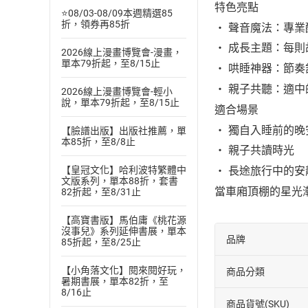
特色亮點
⭐08/03-08/09本週精選85
折，領券再85折
・ 聲音魔法：專
・ 成長主題：每
2026線上漫畫博覽會-漫畫，
單本79折起，至8/15止
・ 哄睡神器：節
・ 親子共聽：適中
2026線上漫畫博覽會-輕小
說，單本79折起，至8/15止
適合場景
・ 獨自入睡前的晚
【臉譜出版】出版社推薦，單
本85折，至8/8止
・ 親子共讀時光
【皇冠文化】哈利波特繁體中
・ 長途旅行中的安
文版系列，單本88折，套書
當車廂頂棚的星光
82折起，至8/31止
【高寶書版】馬伯庸《桃花源
沒事兒》系列延伸書展，單本
品牌
85折起，至8/25止
【小角落文化】閱來閱好玩，
商品分類
暑期書展，單本82折，至
8/16止
商品貨號(SKU)