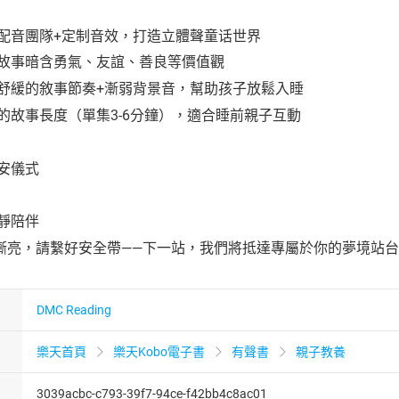
業配音團隊+定制音效，打造立體聲童话世界
則故事暗含勇氣、友誼、善良等價值觀
奏舒緩的敘事節奏+漸弱背景音，幫助孩子放鬆入睡
的故事長度（單集3-6分鐘），適合睡前親子互動
安儀式
靜陪伴
漸亮，請繫好安全帶——下一站，我們將抵達專屬於你的夢境站
DMC Reading
樂天首頁
樂天Kobo電子書
有聲書
親子教養
3039acbc-c793-39f7-94ce-f42bb4c8ac01