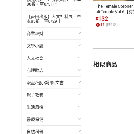
88折，至8/31止
The Female Coroner 
ali Temple Vol.6【
【麥田出版】人文社科展，單
書】
132
$
本85折，至8/29止
1
%
(賺
1
點)
商業理財
文學小說
投資理財
人文社會
經濟/趨勢
歐美文學
相似商品
心理勵志
財務/金融
日本文學
國際關係
漫畫/輕小說/圖文書
管理/領導
韓國文學
政治
心靈成長/情緒
親子教養
職場工作術
華文文學
社會科學
人際關係
輕小說
生活風格
成功法
經典文學
台灣/中國歷史
兩性關係
奇幻/科幻
教育現場
醫療保健
行銷/廣告
成長/家庭生活小說
日/韓歷史
心理學
愛情故事
兒童文學/故事
飲食/食譜
自然科普
傳記
懸疑/推理小說
其他歷史/史學
職場/社會寫實
兒童科普/學習
健身/美顏
健康/養生