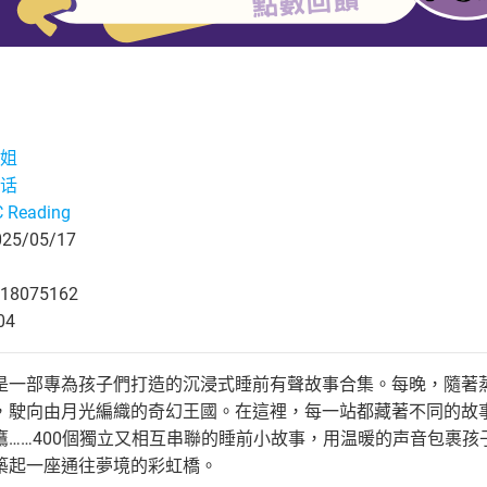
姐
话
 Reading
5/05/17
18075162
04
是一部專為孩子們打造的沉浸式睡前有聲故事合集。每晚，隨著
，駛向由月光編織的奇幻王國。在這裡，每一站都藏著不同的故
鷹……400個獨立又相互串聯的睡前小故事，用温暖的声音包裹
築起一座通往夢境的彩虹橋。