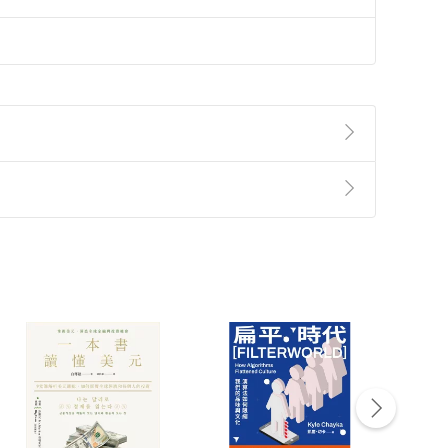
準則
第
2
條第
5
款之規定，「非以有形媒介提供之數位
，不適用消保法第
19
條第
1
項七日內無條件退貨之規
非以有形媒介提供之數位內容，消費者同意若訂購後
付款
方式
完成
訂單
中點選「瀏覽訂單明細」
>
「申請取消訂單
/
退
Payment
Complete
/退貨。