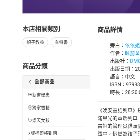
本店相關類別
商品詳情
親子教養
有聲書
旁白：
依依姐
作者：
睡前童
出版社：
DMC
商品分類
出版日期：202
語言：中文
全部商品
ISBN：97983
時長：28:20:
🎯新書優惠
🉐獨家書籍
《晚安童話列車》
滿星光的童话列車
💘樂天女孩
書館的管理员貓頭
⚡版權即將到期
繹中，悄然為孩子