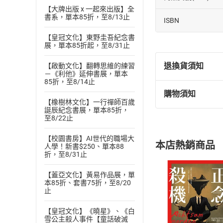
【大牌出版 x 一起來出版】全
書系，單本85折，至8/13止
ISBN
【皇冠文化】東野圭吾紀念書
展，單本85折起，至8/31止
退換貨須知
【啟動文化】翻轉思維的練習
－《利他》延伸書展，單本
85折，至8/14止
購物須知
退換貨規定：
【橡樹林文化】一行禪師百歲
誕辰紀念書展，單本85折，
(
一
)
依
消費
至8/22止
內容或一經提
購書須知
定。
【校園書房】AI世代的職場大
本店熱銷商品
人學！新書$250、單本88
(
二
)
消費者
折，至8/31止
且已下載
/
存
挑選
商
【蓋亞文化】黃易作品展，單
退貨方式：您
Choose
本85折、套書75折，至8/20
貨」，本店鋪
止
請注意，樂天
購書後，
【皇冠文化】《曉星》、《白
雪公主殺人事件【童話破滅