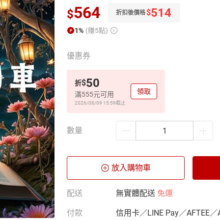
564
514
$
$
折扣後價格
1%
(賺5點)
優惠券
50
$
折
領取
滿555元可用
2026/08/09 15:59
截止
數量
放入購物車
配送
無實體配送
免運
付款
信用卡／LINE Pay／AFTEE／