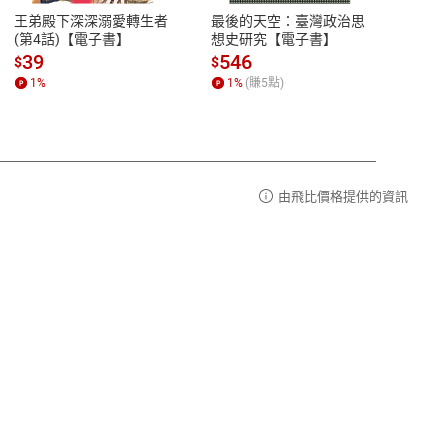
易解
13:00-17:00 (國定假日及例假日休息)
王弟殿下深深溺愛轉生者
最後的天空：臺灣政治思
鬼島
品性
客服電話：0080-1857077
(第4話)【電子書】
想史研究【電子書】
小事
請參
客服信箱：
聯絡店家
39
546
33
$
$
$
1
%
1
%
(賺
5
點)
1
%
由飛比價格提供的資訊