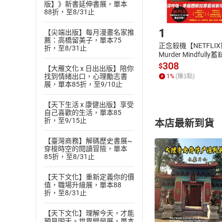
版】》新書延伸書展，單本
88折，至8/31止
Step1
1
【尖端出版】每月漫畫名家推
薦：高橋留美子，單本75
正念殺機【NETFLI
折，至8/31止
Murder Mindfully
發】【電子書】
308
$
【大雁文化 x 日出出版】陪你
找到情緒出口，心理勵志書
1
%
(賺
3
點)
展，單本85折，至9/10止
【天下生活 x 康健出版】享受
自己喜歡的生活，單本85
折，至9/15止
本店最新到貨
【臺灣商務】解碼歷史書展~
穿梭時空的閱讀冒險，單本
85折，至8/31止
【天下文化】重新定義你的價
值，職場升級展，單本88
付款方
折，至8/31止
ATM轉帳、信用卡
【天下文化】理解今天，才能
預見明天。世界變局展，單本