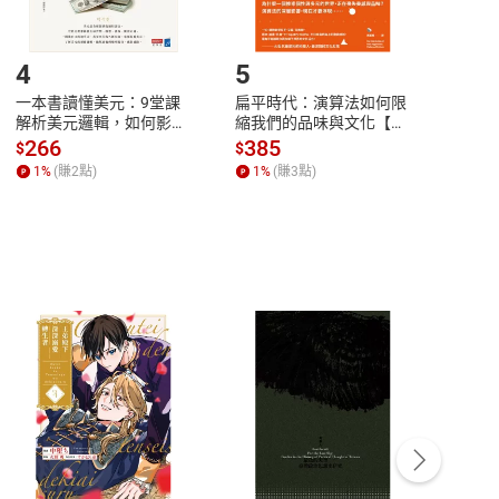
登入帳號，下載書籍後看書
4
5
6
一本書讀懂美元：9堂課
扁平時代：演算法如何限
本物
解析美元邏輯，如何影響
縮我們的品味與文化【電
說，
全球經濟和每個人的投資
子書】
來】
266
385
28
$
$
$
【電子書】
1
%
(賺
2
點)
1
%
(賺
3
點)
1
%
客服資訊
豫期
服務時間：週一到週五 10:00-12:00、