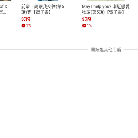
之權利，遽消費者保護法及通訊交
of D
前輩，請跟我交往(第6
May I help you? 漸近戀愛
除權合理例外情事適用準則，依商
有聲
話)完【電子書】
物語(第5話)【電子書】
質各有不同規定。詳細退換貨說明
39
39
$
$
照各商品說明。
1
%
1
%
詳細說明
繼續逛其他店舖