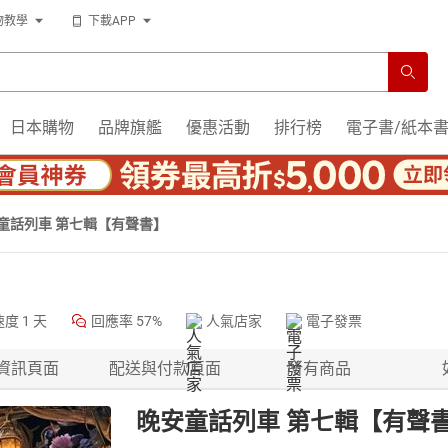
物教學
下載APP
日本購物
品牌旗艦
優惠活動
排行榜
電子書/紙本
童話列車 第七輯【有聲書】
速度
1 天
回應率
57%
人氣店家
電子發票
資訊頁面
配送與付款頁面
所有商品
晚安童話列車 第七輯【有聲