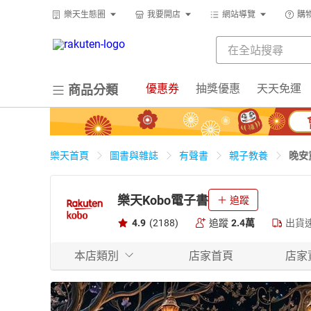
樂天生態圈
我要開店
網站導覽
購
優惠券
抽獎優惠
天天免運
商品分類
晚安
樂天首頁
圖書與雜誌
有聲書
親子教養
樂天Kobo電子書
追蹤
4.9
(2188)
追蹤
2.4萬
出貨
本店類別
店家首頁
店家