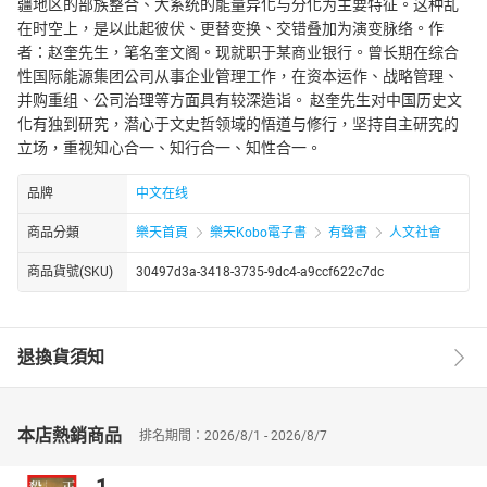
疆地区的部族整合、大系统的能量异化与分化为主要特征。这种乱
在时空上，是以此起彼伏、更替变换、交错叠加为演变脉络。作
者：赵奎先生，笔名奎文阁。现就职于某商业银行。曾长期在综合
性国际能源集团公司从事企业管理工作，在资本运作、战略管理、
并购重组、公司治理等方面具有较深造诣。 赵奎先生对中国历史文
化有独到研究，潜心于文史哲领域的悟道与修行，坚持自主研究的
立场，重视知心合一、知行合一、知性合一。
品牌
中文在线
商品分類
樂天首頁
樂天Kobo電子書
有聲書
人文社會
商品貨號(SKU)
30497d3a-3418-3735-9dc4-a9ccf622c7dc
退換貨須知
本店熱銷商品
排名期間：2026/8/1 - 2026/8/7
1