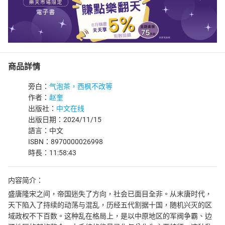
商品詳情
旁白：
气泡茶，西枫不改等
作者：
赵奎
出版社：
中文在线
出版日期：2024/11/15
語言：中文
ISBN：8970000026998
時長：11:58:43
内容简介：
盛唐隆宋之间，帝国迷失了方向，社会已面目全非。从末唐时代，
天下陷入了持续的动荡与混乱，历经五代割据十国，随机兴灭的区
域政权不下百数。这种乱在格局上，是以中原地区的军阀争霸、边