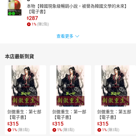
本物【韓國現象級暢銷小說，被譽為韓國文學的未來】
【電子書】
287
$
1
%
(賺
2
點)
查看更多
本店最新到貨
剑傲重生：第七部
剑傲重生：第一部
剑傲重生：第五部
【電子書】
【電子書】
【電子書】
315
315
315
$
$
$
1
%
(賺
3
點)
1
%
(賺
3
點)
1
%
(賺
3
點)