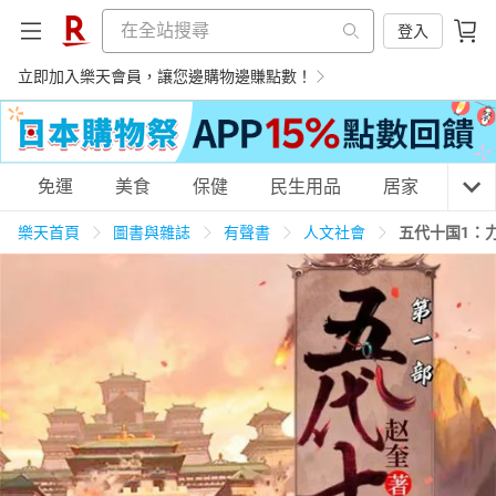
登入
立即加入樂天會員，讓您邊購物邊賺點數！
購物網分類
免運
美食
保健
民生用品
居家
3C
樂天首頁
圖書與雜誌
有聲書
人文社會
五代十国1：
天天免運
美食蛋糕
養生保健
民生用品
居家生活
3C家電
運動休閒
親子玩具
女裝
男裝
化妝保養
情趣用品