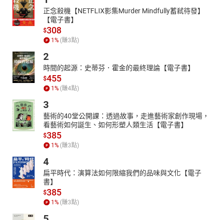
正念殺機【NETFLIX影集Murder Mindfully蓄弒待發】
【電子書】
308
$
1
%
(賺
3
點)
2
時間的起源：史蒂芬．霍金的最終理論【電子書】
455
$
1
%
(賺
4
點)
3
藝術的40堂公開課：透過故事，走進藝術家創作現場，
看藝術如何誕生、如何形塑人類生活【電子書】
385
$
1
%
(賺
3
點)
4
扁平時代：演算法如何限縮我們的品味與文化【電子
書】
385
$
1
%
(賺
3
點)
5