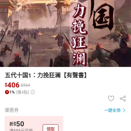
日本購物
電子/紙本書
HOT
五代十国1：力挽狂澜【有聲書】
406
$
$
564
1%
(賺4點)
優惠券
一鍵全領
50
$
折
領取
滿555元可用