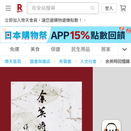
登入
立即加入樂天會員，讓您邊購物邊賺點數！
購物網分類
免運
美食
保健
民生用品
居家
3C
樂天首頁
圖書與雜誌
有聲書
人文社會
余英時回憶錄
天天免運
美食蛋糕
養生保健
民生用品
居家生活
3C家電
運動休閒
親子玩具
女裝
男裝
化妝保養
情趣用品