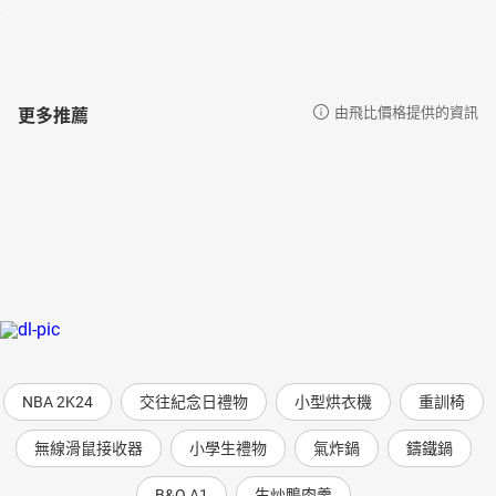
更多推薦
由飛比價格提供的資訊
NBA 2K24
交往紀念日禮物
小型烘衣機
重訓椅
無線滑鼠接收器
小學生禮物
氣炸鍋
鑄鐵鍋
B&O A1
生炒鴨肉羹