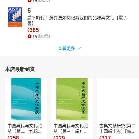
國近代思想史上的胡適》（1984）、《中國近世宗教倫理與商人精
1
%
(賺
2
點)
神》（1987）、《中國思想傳統的現代詮釋》（1987）、《歷史人
5
物與文化危機》（1995）、《陳寅恪晚年詩文釋證》（1998）、
扁平時代：演算法如何限縮我們的品味與文化【電子
《朱熹的歷史世界》（2003）、《宋明理學與政治文化》
書】
（2004）、《中國文化史通釋》（2010）、《文化評論與中國情
385
$
懷》（2011）、《方以智晚節考》（2012）、《論天人之際》
1
%
(賺
3
點)
（2014）、《余英時回憶錄》（2018）、《史學與傳統》
（2021）等多種。
查看更多
【主播簡介】
莫子儀
本店最新到貨
1996年起參與劇場演出，作品橫跨舞台、電影與電視，出版文字創
作集《失眠的人》，並改編成劇場作品。7度入圍金鐘獎，以《台北
歌手》獲金鐘獎戲劇節目編劇獎。2020年以《親愛的房客》獲金馬
獎與台北電影獎最佳男主角獎。
中国典籍与文化论
中国典籍与文化论
古典文献研究(第二
丛（第二十九辑）
丛（第三十辑）
十四辑上卷)【電子
【電子書】
【電子書】
書】
258
229
317
$
$
$