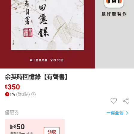
日本購物
電子/紙本書
HOT
余英時回憶錄【有聲書】
350
$
1%
(賺3點)
優惠券
一鍵全領
50
$
折
領取
滿555元可用