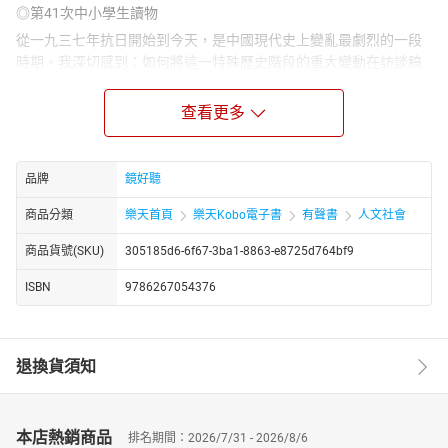
◎第41次中小學生讀物
從一九三七年抗日開始到今天，是中國現代史上變亂最劇烈的一段
時期。我深切感到：如何將這一特殊歷史階段的重大變動在訪談稿
中呈現出來，其意義遠大於追溯我個人生命史的發展。回憶錄因個
人的處境互異而各有不同，這是不可避免的。我一生都在研究和教
查看更多
學中渡過，因此回憶也只能騁馳在學術、思想和文化的領域之內。
不用說，我所經歷的世變也是通過這一特殊領域得來的。我希望我
的回憶對於這一段歷史流變的認識稍有所助。同時我也相信，一定
品牌
鏡好聽
會有和我同代的其他學人，以不同方式留下他們的回憶。這樣的回
商品分類
樂天首頁
樂天Kobo電子書
有聲書
人文社會
憶越多越好，可以互證所同、互校所異。出版這部「回憶錄」的另
一動機：拋磚引玉，激起更多學人追憶往事的興趣。如果允許我再
商品貨號(SKU)
305185d6-6f67-3ba1-8863-e8725d764bf9
有一個奢望，我想說：我在《回憶錄》中所記述的個人學思歷程，
無論得失如何，也許可以獻給新一代求學的朋友們，作為一種參
ISBN
9786267054376
考。——余英時
全球華人引領翹望，期待已久的鉅作，《余英時回憶錄》終於問世
了。余英時教授不但是中央研究院院士，第一屆唐獎得主，更曾在
退換貨須知
2006年獲美國克魯格學術獎肯定，可謂聲蜚國際。更重要的，他多
年堅持反共、平反六四的立場，從不受各種利誘而動搖，遙居人格
者高位。這部回憶錄具現他從成長求學迄今的心路歷程，以及轉
本店熱銷商品
排名期間：2026/7/31 - 2026/8/6
折，與時代變亂相綰繫，從而形塑生命中深沉與不斷思索的肌里，