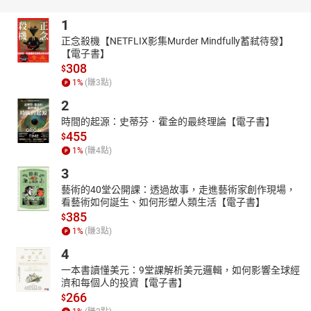
是當代難得一見的，最重要的學人心史。從訪談到成書，歷十二寒
1
暑，成書之不易與下筆之慎重，可見一斑。
正念殺機【NETFLIX影集Murder Mindfully蓄弒待發】
在一個缺乏理想和理念的年代，《余英時回憶錄》的問世，不啻暮
【電子書】
鼓晨鐘，發人省思。
308
$
------------
1
%
(賺
3
點)
授權出版社：允晨文化
2
錄製單位：鏡好聽團隊
時間的起源：史蒂芬．霍金的最終理論【電子書】
【作者簡介】
455
$
1
%
(賺
4
點)
余英時（
1930~2021
）
3
祖籍安徽潛山，燕京大學肄業，香港新亞書院第一屆畢業，美國哈
佛大學歷史學博士，曾師從國學大師錢穆和當代漢學泰斗楊聯陞。
藝術的40堂公開課：透過故事，走進藝術家創作現場，
1974年當選中央研究院院士。歷任哈佛大學教授、香港新亞書院校
看藝術如何誕生、如何形塑人類生活【電子書】
385
長兼中文大學副校長、耶魯大學歷史講座教授。2001年6月自普林
$
1
%
(賺
3
點)
斯頓大學校聘講座教授榮退。
2006年獲得美國國會圖書館頒發有「人文諾貝爾獎」之稱的「克魯
4
格人文與社會科學終身成就獎」，第一屆唐獎得主。著有《歷史與
一本書讀懂美元：9堂課解析美元邏輯，如何影響全球經
思想》（1976）、《論戴震與章學誠》（1976）、《紅樓夢的兩個
濟和每個人的投資【電子書】
266
世界》（1978）、《中國知識階層史論：古代篇》（1980）、《中
$