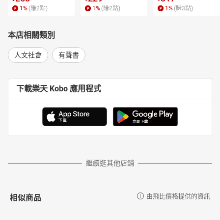
1
%
(賺
2
點)
1
%
(賺
2
點)
1
%
(賺
3
點)
本店相關類別
人文社會
有聲書
下載樂天 Kobo 應用程式
繼續逛其他店舖
相似商品
由飛比價格提供的資訊