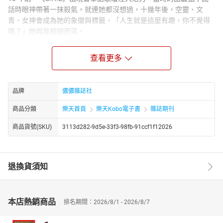
話時眼神帶著一抹殺氣。就連她都沒想過，十幾年後，空靈、文
青、女神會成為她的象徵與標籤，「人生就是這麼有趣，你不覺得
嗎？」她與我相視而笑。
People
查看更多
張鈞甯・香奈兒上海解密
上海是香奈兒《Mademoiselle Privé》特展的最新一站，將與品牌相
關的符碼一一解碼。受邀觀賞的張鈞甯，亦與我們分享了許多這次
品牌
儂儂雜誌社
感動心得！
Fashion
商品分類
樂天首頁
樂天Kobo電子書
雜誌期刊
彗星來的那一夜
商品貨號(SKU)
3113d282-9d5e-33f3-98fb-91ccf1f12026
彗星來的那一夜，她屏息以待，降落這個從遠方看來生意盎然，美
麗的湛藍星球。
時尚，不一定快就是好
退換貨須知
面對全球景氣的疲軟與消費者習慣的改變，快時尚品牌已不再像十
年前般賺錢的容易，下一步該怎麼走，考驗品牌的智慧。
Beauty
本店熱銷商品
排名期間：2026/8/1 - 2026/8/7
花・痴