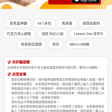
抓老鼠神器
6x7 床包
馬來貘
鋁箔包飲料
巧克力夾心餅乾
倪匡 科幻小說
Lesson One 洋芋片
馬來西亞插頭
荷花
Micro USB線
防詐騙提醒
台灣樂天市場與店家不會主動致電要求解除分期付款、要求ATM轉帳。
政策宣導
為防治動物傳染病，境外動物或動物產品等應施檢疫物輸入我國，應符
合動物檢疫規定，並依規定申請檢疫。擅自輸入屬禁止輸入之應施檢疫
物者最高可處七年以下有期徒刑，得併科新臺幣三百萬元以下罰金。應
施檢疫物之輸入人或代理人未依規定申請檢疫者，得處新臺幣五萬元以
上一百萬元以下罰鍰，並得按次處罰。
境外商品不得隨貨贈送應施檢疫物。
收件人違反動物傳染病防治條例第三十四條第三項規定，未將郵遞寄送
輸入之應施檢疫物送交輸出入動物檢疫機關銷燬者，處新臺幣三萬元以