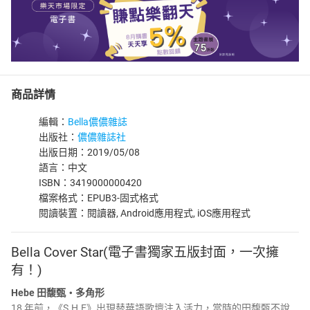
商品詳情
編輯：
Bella儂儂雜誌
出版社：
儂儂雜誌社
出版日期：2019/05/08
語言：中文
ISBN：3419000000420
檔案格式：EPUB3-固式格式
閱讀裝置：閱讀器, Android應用程式, iOS應用程式
Bella Cover Star(電子書獨家五版封面，一次擁
有！)
Hebe 田馥甄・多角形
18 年前，《S.H.E》出現替華語歌壇注入活力，當時的田馥甄不說