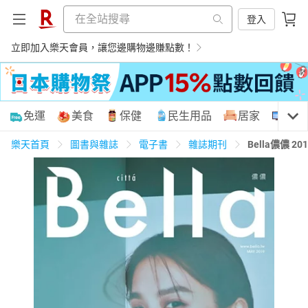
登入
立即加入樂天會員，讓您邊購物邊賺點數！
購物網分類
免運
美食
保健
民生用品
居家
3C
樂天首頁
圖書與雜誌
電子書
雜誌期刊
Bella儂儂 
天天免運
美食蛋糕
養生保健
民生用品
居家生活
3C家電
運動休閒
親子玩具
女裝
男裝
化妝保養
情趣用品