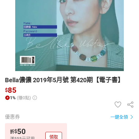
日本購物
電子/紙本書
HOT
Bella儂儂 2019年5月號 第420期【電子書】
85
$
1%
(賺0點)
優惠券
一鍵全領
50
$
折
領取
滿555元可用