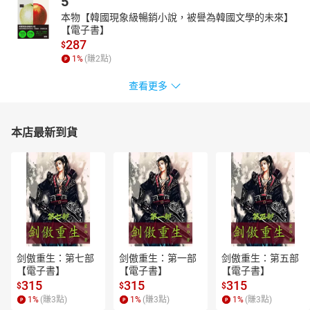
5
本物【韓國現象級暢銷小說，被譽為韓國文學的未來】
【電子書】
287
$
1
%
(賺
2
點)
查看更多
本店最新到貨
剑傲重生：第七部
剑傲重生：第一部
剑傲重生：第五部
【電子書】
【電子書】
【電子書】
315
315
315
$
$
$
1
%
(賺
3
點)
1
%
(賺
3
點)
1
%
(賺
3
點)