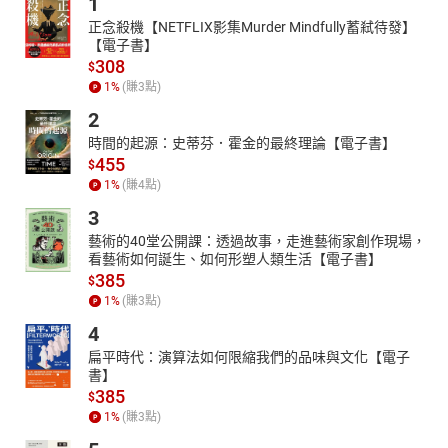
1
趁著百花盛開的春夏之際，讓臉上多點色彩。吃土色吃膩了？那現
在換上「吃花色」吧！
正念殺機【NETFLIX影集Murder Mindfully蓄弒待發】
【電子書】
Jewelry Watch
308
$
紅色寶石
1
%
(賺
3
點)
如暖陽親吻般的紅寶石，如同一道優雅自信的光束，射進女人心坎
2
裡。
時間的起源：史蒂芬．霍金的最終理論【電子書】
巴塞爾的大未來
455
$
薑終究是老的辣！即便一波又一波突發事件衝擊，本屆Baselworld
1
%
(賺
4
點)
2019（瑞士巴塞爾錶展）依舊宛如浴火鳳凰重生般，在未知的混沌
3
低潮中，逐漸走上革新之路。
藝術的40堂公開課：透過故事，走進藝術家創作現場，
Lifestyle
看藝術如何誕生、如何形塑人類生活【電子書】
385
Have A Nice Stay
$
1
%
(賺
3
點)
擁有129 間客房的台北金普頓酒店，風格簡潔而優雅，在低調時髦
的空氣中又帶著一定的溫度，每一位旅客都能在此找到家的感覺。
4
Eataipei
扁平時代：演算法如何限縮我們的品味與文化【電子
書】
Mother I LOVE U
385
$
這是全家歡慶母親節的幸福月份，別忘了要安排時間和家人一起、
1
%
(賺
3
點)
用美味的料理度過歡樂的時光！