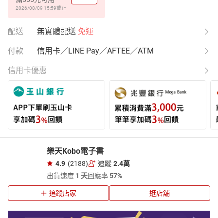
2026/08/09 15:59
截止
配送
無實體配送
免運
付款
信用卡／LINE Pay／AFTEE／ATM
信用卡優惠
樂天Kobo電子書
4.9
(2188)
追蹤
2.4萬
出貨速度
1 天
回應率
57%
追蹤店家
逛店舖