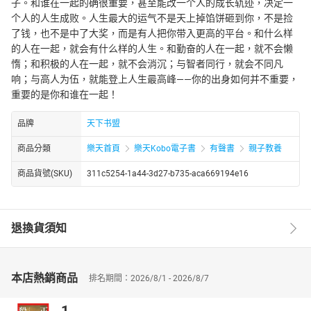
子。和谁在一起的确很重要，甚至能改一个人的成长轨迹，决定一
个人的人生成败。人生最大的运气不是天上掉馅饼砸到你，不是捡
了钱，也不是中了大奖，而是有人把你带入更高的平台。和什么样
的人在一起，就会有什么样的人生。和勤奋的人在一起，就不会懒
惰；和积极的人在一起，就不会消沉；与智者同行，就会不同凡
响；与高人为伍，就能登上人生最高峰——你的出身如何并不重要，
重要的是你和谁在一起！
品牌
天下书盟
商品分類
樂天首頁
樂天Kobo電子書
有聲書
親子教養
商品貨號(SKU)
311c5254-1a44-3d27-b735-aca669194e16
退換貨須知
本店熱銷商品
排名期間：2026/8/1 - 2026/8/7
1