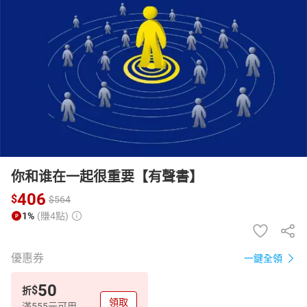
日本購物
電子/紙本書
HOT
你和谁在一起很重要【有聲書】
406
$
$
564
1%
(賺4點)
優惠券
一鍵全領
50
$
折
領取
滿555元可用