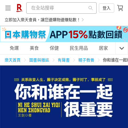
登入
立即加入樂天會員，讓您邊購物邊賺點數！
購物網分類
免運
美食
保健
民生用品
居家
3C
樂天首頁
圖書與雜誌
有聲書
親子教養
你和谁在一起
天天免運
美食蛋糕
養生保健
民生用品
居家生活
3C家電
運動休閒
親子玩具
女裝
男裝
化妝保養
情趣用品