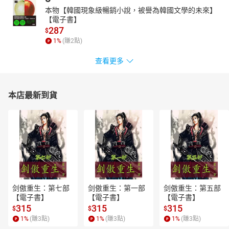
本物【韓國現象級暢銷小說，被譽為韓國文學的未來】
【電子書】
287
$
1
%
(賺
2
點)
查看更多
本店最新到貨
剑傲重生：第七部
剑傲重生：第一部
剑傲重生：第五部
【電子書】
【電子書】
【電子書】
315
315
315
$
$
$
1
%
(賺
3
點)
1
%
(賺
3
點)
1
%
(賺
3
點)