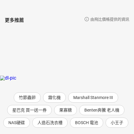
更多推薦
由飛比價格提供的資訊
竹節蟲卵
霧化機
Marshall Stanmore III
星巴克 買一送一券
果寡糖
Benten奔騰 老人機
NAS硬碟
人造石洗衣槽
BOSCH 電池
小王子