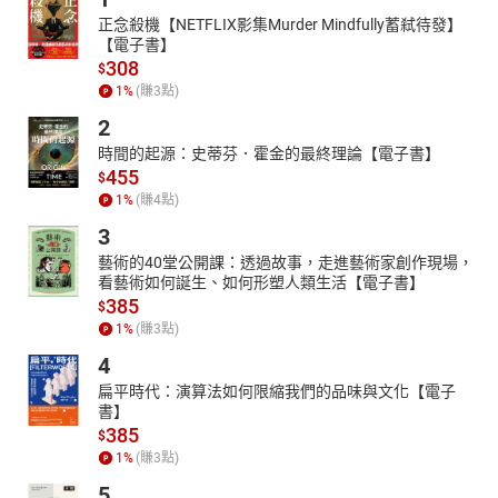
正念殺機【NETFLIX影集Murder Mindfully蓄弒待發】
【電子書】
308
$
1
%
(賺
3
點)
2
時間的起源：史蒂芬．霍金的最終理論【電子書】
455
$
1
%
(賺
4
點)
3
藝術的40堂公開課：透過故事，走進藝術家創作現場，
看藝術如何誕生、如何形塑人類生活【電子書】
385
$
1
%
(賺
3
點)
4
扁平時代：演算法如何限縮我們的品味與文化【電子
書】
385
$
1
%
(賺
3
點)
5