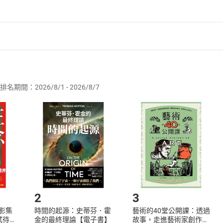
者保護法
第
19
條第
1
項後段
暨
通訊交易解除權合理例外情事適用
供即為完成之線上服務，經消費者事先同意始提供。」 之商品
排名期間：2026/8/1 - 2026/8/7
訂購本店鋪之商品即代表知悉本店鋪所銷售之商品為電子書，屬
取電子書，不得請求退貨退款。
品
放入
購物車
登入
帳號
欲取消訂單或辦理退貨時，請登入樂天市場，並於「我的訂單」
Shopping cart
Login
將依您的申請進行審核，待審核通過後將為您辦理退款事宜。
市場須以整筆訂單為單位進行取消/退貨，恕無法以單支商品取消
如何開始使用？
.選擇閱讀載具
Step2.
2
3
X影集
時間的起源：史蒂芬．霍
藝術的40堂公開課：透過
蓄弒待
金的最終理論【電子書】
故事，走進藝術家創作現