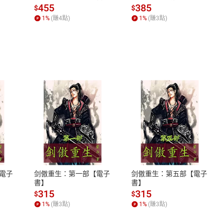
場，看藝術如何誕生、如
455
385
$
$
何形塑人類生活【電子
1
%
(賺
4
點)
1
%
(賺
3
點)
書】
式
退換貨規範
、LINE PAY、AFTEE
本店是否提供消費者保護法七日猶
之權利，遽消費者保護法及通訊交
電子
剑傲重生：第一部【電子
剑傲重生：第五部【電子
除權合理例外情事適用準則，依商
書】
書】
質各有不同規定。詳細退換貨說明
315
315
$
$
照各商品說明。
1
%
(賺
3
點)
1
%
(賺
3
點)
詳細說明