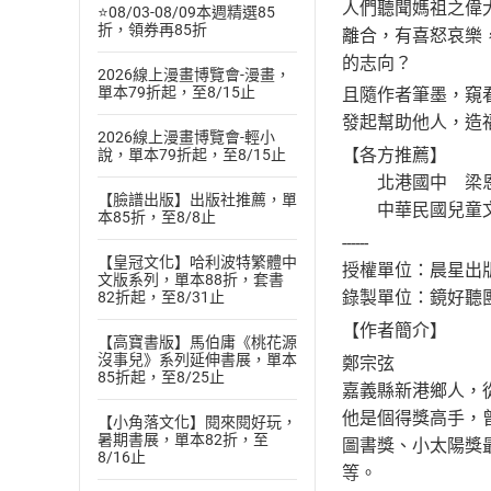
人們聽聞媽祖之偉
⭐08/03-08/09本週精選85
折，領券再85折
離合，有喜怒哀樂
的志向？
2026線上漫畫博覽會-漫畫，
單本79折起，至8/15止
且隨作者筆墨，窺
發起幫助他人，造
2026線上漫畫博覽會-輕小
【各方推薦】
說，單本79折起，至8/15止
北港國中 梁恩
【臉譜出版】出版社推薦，單
中華民國兒童文
本85折，至8/8止
------
【皇冠文化】哈利波特繁體中
授權單位：晨星出
文版系列，單本88折，套書
錄製單位：鏡好聽
82折起，至8/31止
【作者簡介】
【高寶書版】馬伯庸《桃花源
沒事兒》系列延伸書展，單本
鄭宗弦
85折起，至8/25止
嘉義縣新港鄉人，
他是個得獎高手，
【小角落文化】閱來閱好玩，
暑期書展，單本82折，至
圖書獎、小太陽獎
8/16止
等。