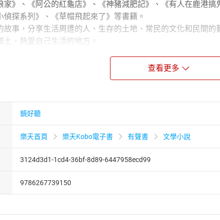
娘家》、《阿公的紅龜店》、《神豬減肥記》、《有人在鹿港搞
小偵探系列》、《草帽飛起來了》等書籍。
的故事，分享生活周遭的人、生存的土地、常民的文化和民間的
鄉土，熱愛自己生活的地方。
兒少故事屋
查看更多
主播，由AI為你讀書
鏡好聽
樂天首頁
樂天Kobo電子書
有聲書
文學小說
3124d3d1-1cd4-36bf-8d89-6447958ecd99
9786267739150