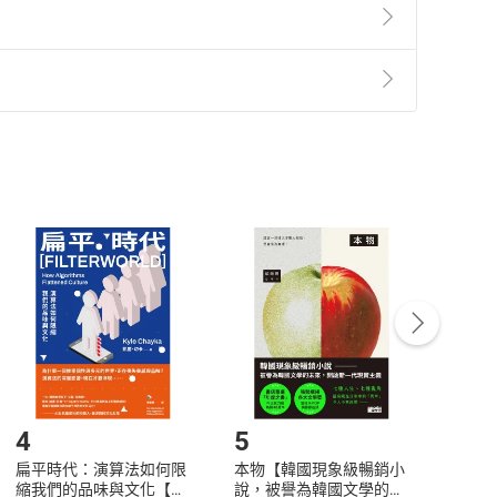
準則
第
2
條第
5
款之規定，「非以有形媒介提供之數位
，不適用消保法第
19
條第
1
項七日內無條件退貨之規
非以有形媒介提供之數位內容，消費者同意若訂購後
付款
方式
完成
訂單
中點選「瀏覽訂單明細」
>
「申請取消訂單
/
退
Payment
Complete
/退貨。
登入帳號，下載書籍後看書
4
5
6
扁平時代：演算法如何限
本物【韓國現象級暢銷小
蛋白
縮我們的品味與文化【電
說，被譽為韓國文學的未
版）─