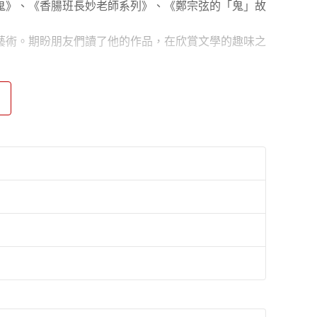
鬼》、《香腸班長妙老師系列》、《鄭宗弦的「鬼」故
藝術。期盼朋友們讀了他的作品，在欣賞文學的趣味之