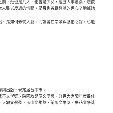
之前，她也是凡人、也曾是少女，經歷人事滄桑、悲歡
世人難以度過的情關，是否也曾羈絆她的道心？動搖她
出、是如何悲憫大愛。而讀者在崇敬與感動之餘，也能
作與出版，現定居台中市。
兒童文學獎、陳國政兒童文學獎、好書大家讀年度最佳
、大墩文學獎、玉山文學獎、蘭陽文學獎、夢花文學獎