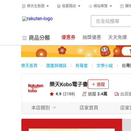
樂天生態圈
我要開店
網站導覽
購
優惠券
抽獎優惠
天天免運
商品分類
台灣
樂天首頁
圖書與雜誌
有聲書
文學小說
樂天Kobo電子書
追蹤
4.9
(2188)
追蹤
2.4萬
出貨
本店類別
店家首頁
店家