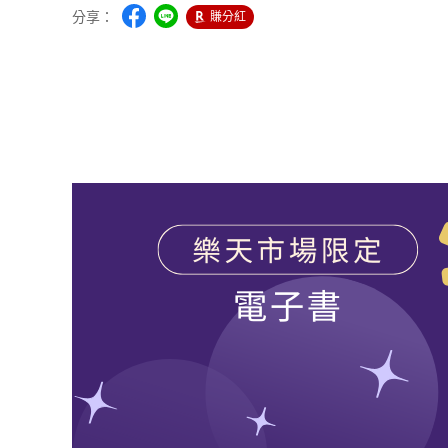
分享：
賺分紅