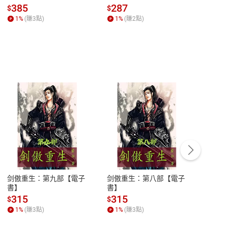
子書】
來】【電子書】
秘密
385
287
24
$
$
$
一本
1
%
(賺
3
點)
1
%
(賺
2
點)
1
%
客服資訊
豫期
服務時間：週一到週五 10:00-12:00、
易解
13:00-17:00 (國定假日及例假日休息)
剑傲重生：第九部【電子
剑傲重生：第八部【電子
潜水史
品性
客服電話：0080-1857077
書】
書】
andari
al) Sc
請參
客服信箱：
聯絡店家
315
315
13
$
$
$
r【電
1
%
(賺
3
點)
1
%
(賺
3
點)
1
%