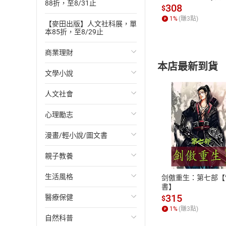
88折，至8/31止
發】【電子書】
308
$
1
%
(賺
3
點)
【麥田出版】人文社科展，單
本85折，至8/29止
商業理財
本店最新到貨
文學小說
投資理財
人文社會
經濟/趨勢
歐美文學
心理勵志
財務/金融
日本文學
國際關係
漫畫/輕小說/圖文書
管理/領導
韓國文學
政治
心靈成長/情緒
付款方
親子教養
職場工作術
華文文學
社會科學
人際關係
輕小說
ATM轉帳、信用卡
生活風格
成功法
經典文學
台灣/中國歷史
兩性關係
奇幻/科幻
教育現場
剑傲重生：第七部【
書】
315
醫療保健
行銷/廣告
成長/家庭生活小說
日/韓歷史
心理學
愛情故事
兒童文學/故事
飲食/食譜
$
1
%
(賺
3
點)
自然科普
傳記
懸疑/推理小說
其他歷史/史學
職場/社會寫實
兒童科普/學習
健身/美顏
健康/養生