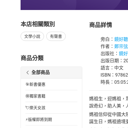
本店相關類別
商品詳情
文學小說
有聲書
旁白：
鏡好聽
作者：
鄭宗弦
出版社：
鏡好
商品分類
出版日期：202
語言：中文
全部商品
ISBN：97862
時長：05:05:
🎯新書優惠
🉐獨家書籍
媽祖生，迎媽祖，
說奇幻，助人美，
💘樂天女孩
媽祖信仰從中國大
⚡版權即將到期
誕生日，媽祖遶境