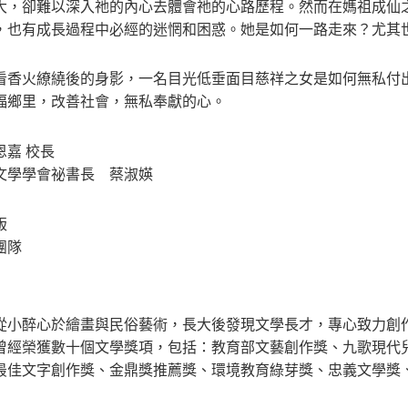
大，卻難以深入祂的內心去體會祂的心路歷程。然而在媽祖成仙
，也有成長過程中必經的迷惘和困惑。她是如何一路走來？尤其
看香火繚繞後的身影，一名目光低垂面目慈祥之女是如何無私付
福鄉里，改善社會，無私奉獻的心。
嘉 校長
學學會祕書長 蔡淑媖
版
團隊
從小醉心於繪畫與民俗藝術，長大後發現文學長才，專心致力創
曾經榮獲數十個文學獎項，包括：教育部文藝創作獎、九歌現代
最佳文字創作獎、金鼎獎推薦獎、環境教育綠芽獎、忠義文學獎