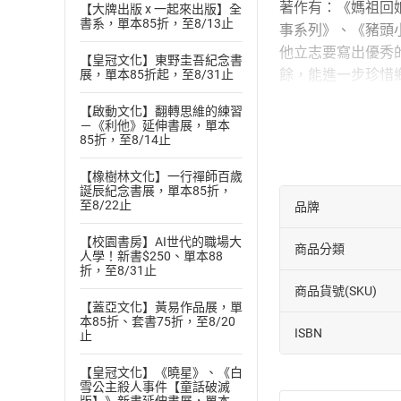
著作有：《媽祖回
【大牌出版 x 一起來出版】全
書系，單本85折，至8/13止
事系列》、《豬頭
他立志要寫出優秀
【皇冠文化】東野圭吾紀念書
餘，能進一步珍惜
展，單本85折起，至8/31止
臉書搜尋：鄭宗弦
【啟動文化】翻轉思維的練習
粉絲專頁：鄭宗弦
－《利他》延伸書展，單本
85折，至8/14止
【主播簡介】
鏡好聽AI主播
【橡樹林文化】一行禪師百歲
誕辰紀念書展，單本85折，
鏡好聽精心打造AI
至8/22止
品牌
【校園書房】AI世代的職場大
商品分類
人學！新書$250、單本88
折，至8/31止
商品貨號(SKU)
【蓋亞文化】黃易作品展，單
本85折、套書75折，至8/20
ISBN
止
【皇冠文化】《曉星》、《白
雪公主殺人事件【童話破滅