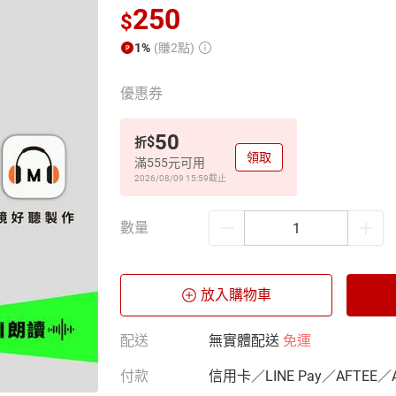
250
$
1%
(賺2點)
優惠券
50
$
折
領取
滿555元可用
2026/08/09 15:59
截止
數量
放入購物車
配送
無實體配送
免運
付款
信用卡／LINE Pay／AFTEE／