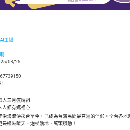
AI主播
聽
5/08/25
67739150
21
眾人三月瘋媽祖
人人都有媽祖心
陸沿海流傳來台至今，已成為台灣民間最普遍的信仰。全台各地
更是鑼鼓暄天、炮杖動地、萬頭鑽動！