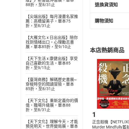
版】》新書延伸書展，單本
退換貨須知
88折，至8/31止
【尖端出版】每月漫畫名家推
購物須知
薦：高橋留美子，單本75
退換貨規定：
折，至8/31止
(
一
)
依
消費
【大雁文化 x 日出出版】陪你
內容或一經提
找到情緒出口，心理勵志書
購書須知
定。
展，單本85折，至9/10止
本店熱銷商品
(
二
)
消費者
【天下生活 x 康健出版】享受
且已下載
/
存
挑選
商
自己喜歡的生活，單本85
退貨方式：您
折，至9/15止
Choose
貨」，本店鋪
【臺灣商務】解碼歷史書展~
請注意，樂天
穿梭時空的閱讀冒險，單本
購書後，
85折，至8/31止
【天下文化】重新定義你的價
Step1
值，職場升級展，單本88
折，至8/31止
1
【天下文化】理解今天，才能
正念殺機【NETFLI
預見明天。世界變局展，單本
Murder Mindfully