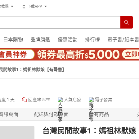
物教學
下載APP
日本購物
品牌旗艦
優惠活動
排行榜
電子書/紙本
民間故事1：媽祖林默娘【有聲書】
速度
1 天
回應率
57%
人氣店家
電子發票
資訊頁面
配送與付款頁面
所有商品
台灣民間故事1：媽祖林默娘