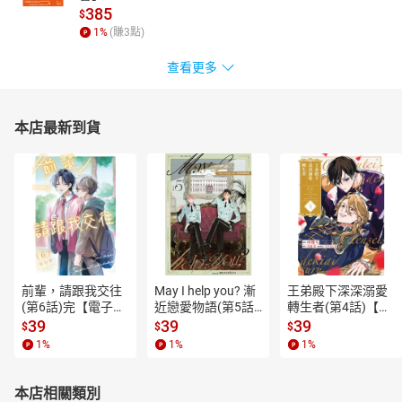
385
$
1
%
(賺
3
點)
查看更多
本店最新到貨
前輩，請跟我交往
May I help you? 漸
王弟殿下深深溺愛
(第6話)完【電子
近戀愛物語(第5話)
轉生者(第4話)【電
書】
【電子書】
子書】
39
39
39
$
$
$
1
%
1
%
1
%
本店相關類別