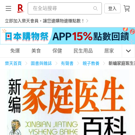
登入
立即加入樂天會員，讓您邊購物邊賺點數！
購物網分類
免運
美食
保健
民生用品
居家
3C
樂天首頁
圖書與雜誌
有聲書
親子教養
新编家庭医生
天天免運
美食蛋糕
養生保健
民生用品
居家生活
3C家電
運動休閒
親子玩具
女裝
男裝
化妝保養
情趣用品