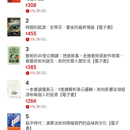
308
$
1
%
(賺
3
點)
2
時間的起源：史蒂芬．霍金的最終理論【電子書】
455
$
1
%
(賺
4
點)
3
藝術的40堂公開課：透過故事，走進藝術家創作現場，
看藝術如何誕生、如何形塑人類生活【電子書】
385
$
1
%
(賺
3
點)
4
一本書讀懂美元：9堂課解析美元邏輯，如何影響全球經
濟和每個人的投資【電子書】
266
$
1
%
(賺
2
點)
5
扁平時代：演算法如何限縮我們的品味與文化【電子
書】