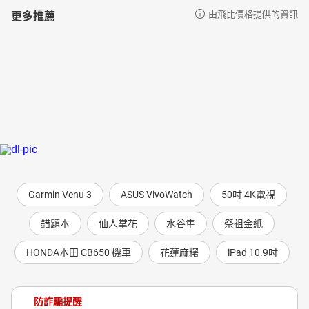
更多推薦
由飛比價格提供的資訊
Garmin Venu 3
ASUS VivoWatch
50吋 4K電視
錯題本
仙人掌花
水谷隼
祭祖金紙
HONDA本田 CB650 機車
花蓮麻糬
iPad 10.9吋
防詐騙提醒