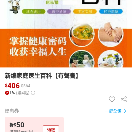
日本購物
電子/紙本書
HOT
新编家庭医生百科【有聲書】
406
$
$
564
1%
(賺4點)
優惠券
一鍵全領
50
$
折
領取
滿555元可用