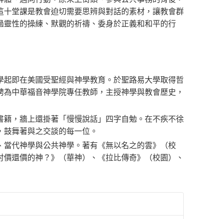
這十堂課是教會迫切需要思辨與對話的素材，讓教會群
過靈性的操練、默觀的祈禱、委身於正義和和平的行
學起即在美國受聖經與神學教育。於聖路易大學取得哲
聘為中華福音神學院專任教師，主授神學與教會歷史，
書籍，牆上還掛著「慢慢說話」四字自勉。在不疾不徐
，鼓舞著與之交談的每一位。
、當代神學與公共神學。著有《無以名之的雲》（校
討價還價的神？》（華神）、《拉比傳奇》（校園）、