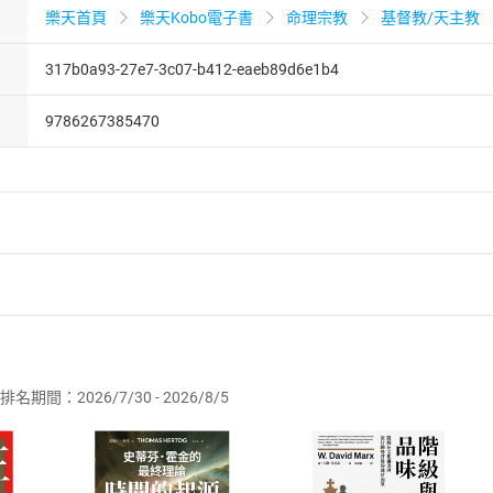
樂天首頁
樂天Kobo電子書
命理宗教
基督教/天主教
317b0a93-27e7-3c07-b412-eaeb89d6e1b4
9786267385470
者保護法
第
19
條第
1
項後段
暨
通訊交易解除權合理例外情事適用
供即為完成之線上服務，經消費者事先同意始提供。」 之商品
排名期間：2026/7/30 - 2026/8/5
訂購本店鋪之商品即代表知悉本店鋪所銷售之商品為電子書，屬
取電子書，不得請求退貨退款。
品
放入
購物車
登入
帳號
欲取消訂單或辦理退貨時，請登入樂天市場，並於「我的訂單」
Shopping cart
Login
將依您的申請進行審核，待審核通過後將為您辦理退款事宜。