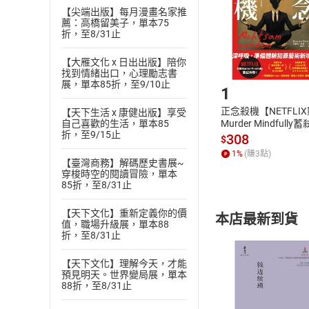
【尖端出版】每月漫畫名家推
請注意，樂天
薦：高橋留美子，單本75
購書後，
折，至8/31止
【大雁文化 x 日出出版】陪你
Step1
找到情緒出口，心理勵志書
展，單本85折，至9/10止
1
正念殺機【NETFLI
【天下生活 x 康健出版】享受
Murder Mindfully
自己喜歡的生活，單本85
折，至9/15止
發】【電子書】
308
$
1
%
(賺
3
點)
【臺灣商務】解碼歷史書展~
穿梭時空的閱讀冒險，單本
85折，至8/31止
【天下文化】重新定義你的價
本店最新到貨
值，職場升級展，單本88
折，至8/31止
【天下文化】理解今天，才能
預見明天。世界變局展，單本
88折，至8/31止