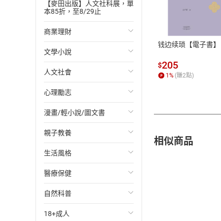
付款方
【麥田出版】人文社科展，單
本85折，至8/29止
ATM轉帳、信用卡
商業理財
钱边续琐【電子書】
文學小說
投資理財
205
$
人文社會
經濟/趨勢
歐美文學
1
%
(賺
2
點)
心理勵志
財務/金融
日本文學
國際關係
漫畫/輕小說/圖文書
管理/領導
韓國文學
政治
心靈成長/情緒
親子教養
職場工作術
華文文學
社會科學
人際關係
輕小說
相似商品
生活風格
成功法
經典文學
台灣/中國歷史
兩性關係
奇幻/科幻
教育現場
醫療保健
行銷/廣告
成長/家庭生活小說
日/韓歷史
心理學
愛情故事
兒童文學/故事
飲食/食譜
自然科普
傳記
懸疑/推理小說
其他歷史/史學
職場/社會寫實
兒童科普/學習
健身/美顏
健康/養生
18+成人
商務/商學
科幻/奇幻小說
法律
懸疑/推理
育兒百科
運動/遊戲
常見疾病
生物科學