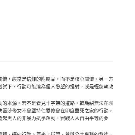
關懷，經常是信仰的附屬品，而不是核心關懷。另一方
嘗試下，行動可能淪為個人慾望的投射，或是輕忽執政
動的本源。若不是看見十字架的道路，韓瑪紹無法在聯
德蕾莎修女不會堅持仁愛修會在印度垂死之家的行動，
發起黑人的非暴力抗爭運動，實踐人人自由平等的夢
群體、邁向行動。原來上街頭、參與公共事務的背後，