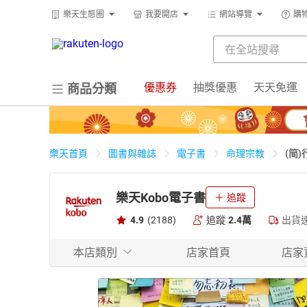
樂天生態圈
我要開店
網站導覽
購
優惠券
抽獎優惠
天天免運
商品分類
(简
樂天首頁
圖書與雜誌
電子書
命理宗教
樂天Kobo電子書
追蹤
4.9
(2188)
追蹤
2.4萬
出貨
本店類別
店家首頁
店家