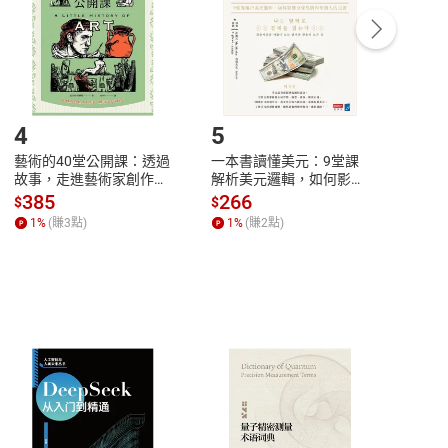
/退貨。
登入帳號，下載書籍後看書
4
5
6
藝術的40堂公開課：透過
一本書讀懂美元：9堂課
本物
故事，走進藝術家創作現
解析美元邏輯，如何影響
說，
場，看藝術如何誕生、如
全球經濟和每個人的投資
來】
385
266
28
$
$
$
何形塑人類生活【電子
【電子書】
1
%
(賺
3
點)
1
%
(賺
2
點)
1
%
書】