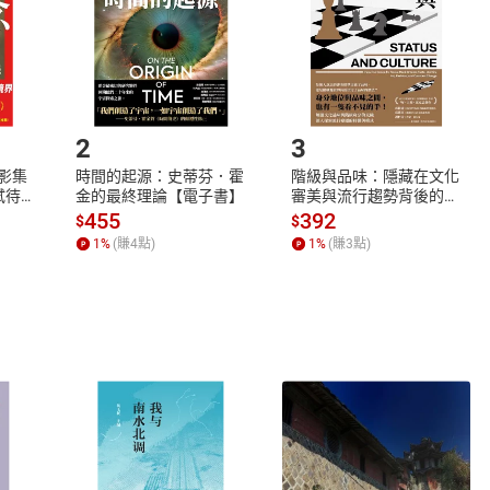
市場須以整筆訂單為單位進行取消/退貨，恕無法以單支商品取消
如何開始使用？
.選擇閱讀載具
Step2.
2
3
X影集
時間的起源：史蒂芬．霍
階級與品味：隱藏在文化
蓄弒待
金的最終理論【電子書】
審美與流行趨勢背後的地
位渴望【電子書】
455
392
$
$
1
%
(賺
4
點)
1
%
(賺
3
點)