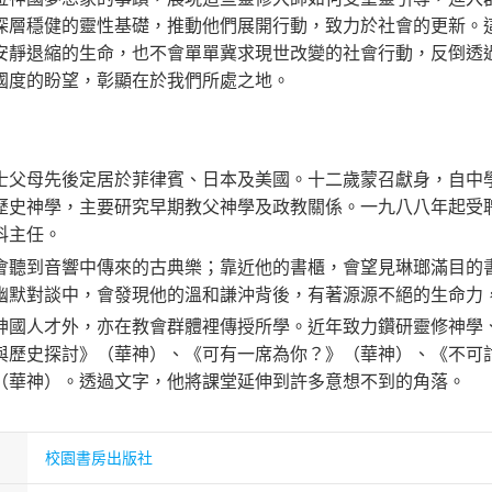
深層穩健的靈性基礎，推動他們展開行動，致力於社會的更新。
安靜退縮的生命，也不會單單冀求現世改變的社會行動，反倒透
國度的盼望，彰顯在於我們所處之地。
士父母先後定居於菲律賓、日本及美國。十二歲蒙召獻身，自中
歷史神學，主要研究早期教父神學及政教關係。一九八八年起受
科主任。
會聽到音響中傳來的古典樂；靠近他的書櫃，會望見琳瑯滿目的
幽默對談中，會發現他的溫和謙沖背後，有著源源不絕的生命力
神國人才外，亦在教會群體裡傳授所學。近年致力鑽研靈修神學
與歷史探討》（華神）、《可有一席為你？》（華神）、《不可
（華神）。透過文字，他將課堂延伸到許多意想不到的角落。
校園書房出版社