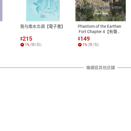
式
退換貨規範
、LINE PAY、AFTEE
本店是否提供消費者保護法七日猶
之權利，遽消費者保護法及通訊交
我与南水北调【電子書】
Phantom of the Earthen
除權合理例外情事適用準則，依商
 Fort Chapter 4【有聲
書】
質各有不同規定。詳細退換貨說明
215
149
$
$
照各商品說明。
1
%
(賺
2
點)
1
%
(賺
1
點)
詳細說明
繼續逛其他店舖