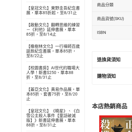
商品分類
【皇冠文化】東野圭吾紀念書
展，單本85折起，至8/31止
商品貨號(SKU)
【啟動文化】翻轉思維的練習
－《利他》延伸書展，單本
ISBN
85折，至8/14止
【橡樹林文化】一行禪師百歲
誕辰紀念書展，單本85折，
至8/22止
退換貨須知
【校園書房】AI世代的職場大
人學！新書$250、單本88
購物須知
折，至8/31止
退換貨規定：
(
一
)
依
消費
【蓋亞文化】黃易作品展，單
內容或一經提
本85折、套書75折，至8/20
止
購書須知
定。
本店熱銷商品
(
二
)
消費者
【皇冠文化】《曉星》、《白
且已下載
/
存
雪公主殺人事件【童話破滅
挑選
商
版】》新書延伸書展，單本
退貨方式：您
88折，至8/31止
Choose
貨」，本店鋪