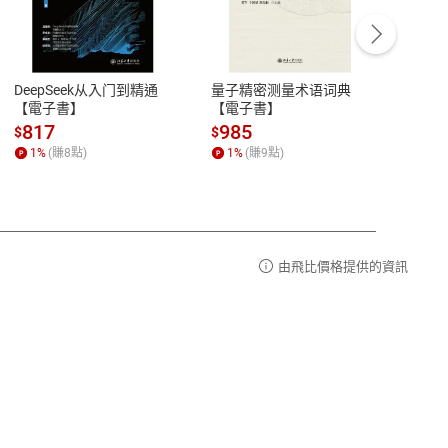
客服資訊
豫期
服務時間：週一到週五 10:00-12:00、
易解
13:00-17:00 (國定假日及例假日休息)
DeepSeek从入门到精通
量子精密测量术语词典
新西
品性
客服電話：0080-1857077
【電子書】
【電子書】
计研
請參
客服信箱：
聯絡店家
817
985
98
$
$
$
1
%
(賺
8
點)
1
%
(賺
9
點)
1
%
由飛比價格提供的資訊