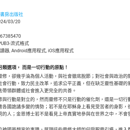
書房出版社
4/03/20
67385470
UB3-流式格式
, Android應用程式, iOS應用程式
另類選項， 而是一切行動的原點！
靈修，卻幾乎淪為個人活動，與社會徹底脫節；對社會與政治的
社會行動，致力民主改革，追求公平正義，但在缺乏靈性基礎的
法帶領群體或社會進入更完全的共善。
修與行動是對立的，然而靈修不只是行動的催化劑，還是一切行
應各國詭譎多變的情勢；若不是在耶穌身上看見受苦者的身影，
窮的人；金恩博士若不是看見上帝真實地參與在世界之中，不會
位神國夢想家的事蹟，展現這些靈修大師如何受聖靈引導，進入