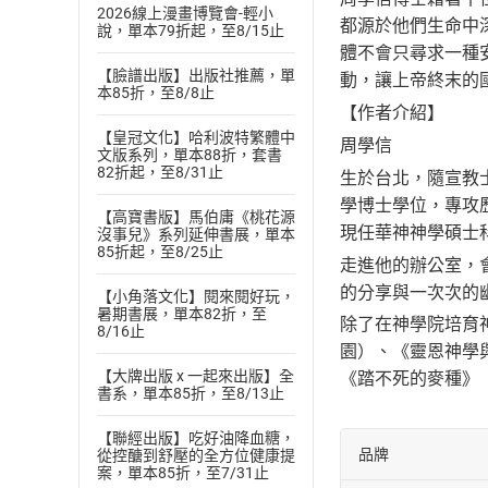
2026線上漫畫博覽會-輕小
都源於他們生命中
說，單本79折起，至8/15止
體不會只尋求一種
【臉譜出版】出版社推薦，單
動，讓上帝終末的
本85折，至8/8止
【作者介紹】
【皇冠文化】哈利波特繁體中
周學信
文版系列，單本88折，套書
82折起，至8/31止
生於台北，隨宣教
學博士學位，專攻
【高寶書版】馬伯庸《桃花源
現任華神神學碩士
沒事兒》系列延伸書展，單本
85折起，至8/25止
走進他的辦公室，
的分享與一次次的
【小角落文化】閱來閱好玩，
暑期書展，單本82折，至
除了在神學院培育
8/16止
園）、《靈恩神學
【大牌出版 x 一起來出版】全
《踏不死的麥種》
書系，單本85折，至8/13止
【聯經出版】吃好油降血糖，
品牌
從控醣到舒壓的全方位健康提
案，單本85折，至7/31止