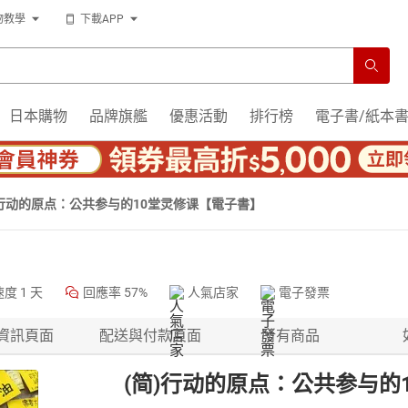
物教學
下載APP
日本購物
品牌旗艦
優惠活動
排行榜
電子書/紙本
)行动的原点：公共参与的10堂灵修课【電子書】
速度
1 天
回應率
57%
人氣店家
電子發票
資訊頁面
配送與付款頁面
所有商品
(简)行动的原点：公共参与的