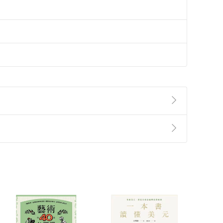
準則
第
2
條第
5
款之規定，「非以有形媒介提供之數位
，不適用消保法第
19
條第
1
項七日內無條件退貨之規
非以有形媒介提供之數位內容，消費者同意若訂購後
付款
方式
完成
訂單
中點選「瀏覽訂單明細」
>
「申請取消訂單
/
退
Payment
Complete