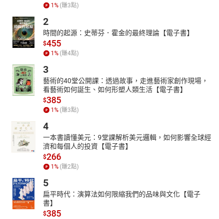
1
%
(賺
3
點)
2
時間的起源：史蒂芬．霍金的最終理論【電子書】
455
$
1
%
(賺
4
點)
3
藝術的40堂公開課：透過故事，走進藝術家創作現場，
看藝術如何誕生、如何形塑人類生活【電子書】
385
$
1
%
(賺
3
點)
4
一本書讀懂美元：9堂課解析美元邏輯，如何影響全球經
濟和每個人的投資【電子書】
266
$
1
%
(賺
2
點)
5
扁平時代：演算法如何限縮我們的品味與文化【電子
書】
385
$