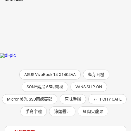
ASUS VivoBook 14 X1404VA
藍芽耳機
SONY索尼 65吋電視
VANS SLIP-ON
Micron美光 SSD固態硬碟
原味香腸
7-11 CITY CAFE
手寫字體
涼麵醬汁
紅肉火龍果