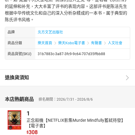
的延伸和补充，大大丰富了评书的表现内容。这部评书是陈洁先生
根据中华传统文化和自己的深入分析杂糅成的一本书，属于典型的
陈氏评书风格。
品牌
北方文艺出版社
商品分類
樂天首頁
樂天Kobo電子書
有聲書
人文社會
商品貨號(SKU)
31b7883c-3a87-3fc9-9c64-707d35ffbb88
退換貨須知
本店熱銷商品
排名期間：2026/7/31 - 2026/8/6
1
正念殺機【NETFLIX影集Murder Mindfully蓄弒待發】
【電子書】
308
$