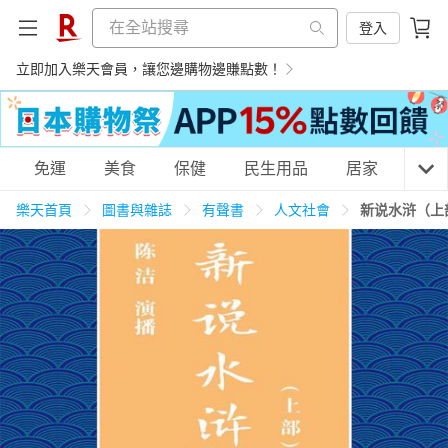
登入
立即加入樂天會員，讓您邊購物邊賺點數！
購物網分類
免運
美食
保健
民生用品
居家
3C
樂天首頁
圖書與雜誌
有聲書
人文社會
新说水浒（上
天天免運
美食蛋糕
養生保健
民生用品
居家生活
3C家電
運動休閒
親子玩具
女裝
男裝
化妝保養
情趣用品