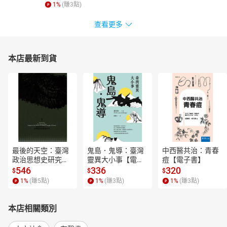
1
%
(賺
3
點)
查看更多
本店最新到貨
最後的天空：臺灣
鬼島．鬼導：臺灣
中西醫共治：青春
政治思想史研究
靈異大小事【電子
痘【電子書】
【電子書】
書】
546
336
320
$
$
$
1
%
(賺
5
點)
1
%
(賺
3
點)
1
%
(賺
3
點)
本店相關類別