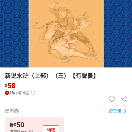
日本購物
電子/紙本書
HOT
新说水浒（上部）（三）【有聲書】
58
$
1%
(賺0點)
優惠券
一鍵全領
50
$
折
領取
滿555元可用