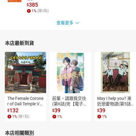
385
$
1
%
(賺
3
點)
查看更多
本店最新到貨
The Female Corone
前輩，請跟我交往
May I help you? 漸
r of Dali Temple Vo
(第6話)完【電子
近戀愛物語(第5話)
l.6【有聲書】
書】
【電子書】
132
39
39
$
$
$
1
%
(賺
1
點)
1
%
1
%
本店相關類別