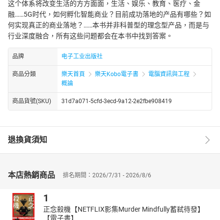
这个体系将改变生活的方方面面，生活、娱乐、教育、医疗、金
融……5G时代，如何孵化智能商业？目前成功落地的产品有哪些？如
何实现真正的商业落地？……本书并非科普型的理念型产品，而是与
行业深度融合，所有这些问题都会在本书中找到答案。
品牌
电子工业出版社
商品分類
樂天首頁
樂天Kobo電子書
電腦資訊與工程
概論
商品貨號(SKU)
31d7a071-5cfd-3ecd-9a12-2e2fbe908419
退換貨須知
本店熱銷商品
排名期間：2026/7/31 - 2026/8/6
1
正念殺機【NETFLIX影集Murder Mindfully蓄弒待發】
【電子書】