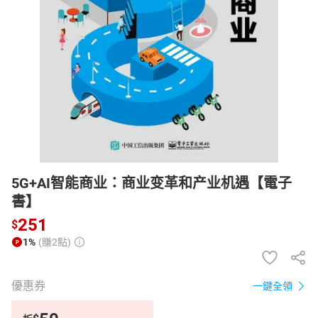
日本購物
電子/紙本書
HOT
5G+AI智能商业：商业变革和产业机遇【電子
書】
251
$
1%
(賺2點)
優惠券
一鍵全領