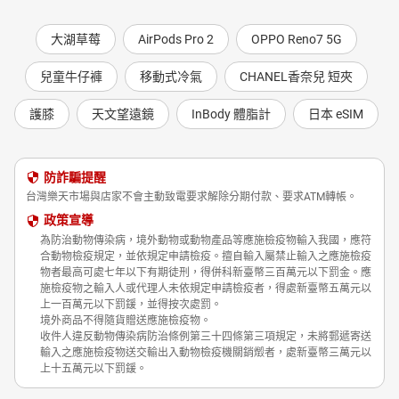
大湖草莓
AirPods Pro 2
OPPO Reno7 5G
兒童牛仔褲
移動式冷氣
CHANEL香奈兒 短夾
護膝
天文望遠鏡
InBody 體脂計
日本 eSIM
防詐騙提醒
台灣樂天市場與店家不會主動致電要求解除分期付款、要求ATM轉帳。
政策宣導
為防治動物傳染病，境外動物或動物產品等應施檢疫物輸入我國，應符
合動物檢疫規定，並依規定申請檢疫。擅自輸入屬禁止輸入之應施檢疫
物者最高可處七年以下有期徒刑，得併科新臺幣三百萬元以下罰金。應
施檢疫物之輸入人或代理人未依規定申請檢疫者，得處新臺幣五萬元以
上一百萬元以下罰鍰，並得按次處罰。
境外商品不得隨貨贈送應施檢疫物。
收件人違反動物傳染病防治條例第三十四條第三項規定，未將郵遞寄送
輸入之應施檢疫物送交輸出入動物檢疫機關銷燬者，處新臺幣三萬元以
上十五萬元以下罰鍰。