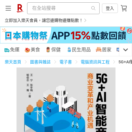
登入
立即加入樂天會員，讓您邊購物邊賺點數！
購物網分類
免運
美食
保健
民生用品
居家
3C
樂天首頁
圖書與雜誌
電子書
電腦資訊與工程
5G+
天天免運
美食蛋糕
養生保健
民生用品
居家生活
3C家電
運動休閒
親子玩具
女裝
男裝
化妝保養
情趣用品