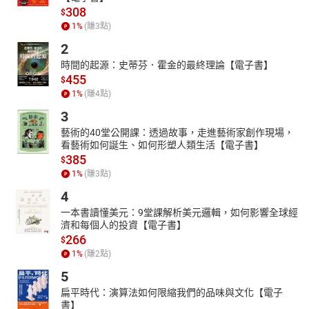
308
$
1
%
(賺
3
點)
2
時間的起源：史蒂芬．霍金的最終理論【電子書】
455
$
1
%
(賺
4
點)
3
藝術的40堂公開課：透過故事，走進藝術家創作現場，
看藝術如何誕生、如何形塑人類生活【電子書】
385
$
1
%
(賺
3
點)
4
一本書讀懂美元：9堂課解析美元邏輯，如何影響全球經
濟和每個人的投資【電子書】
266
$
1
%
(賺
2
點)
5
扁平時代：演算法如何限縮我們的品味與文化【電子
書】