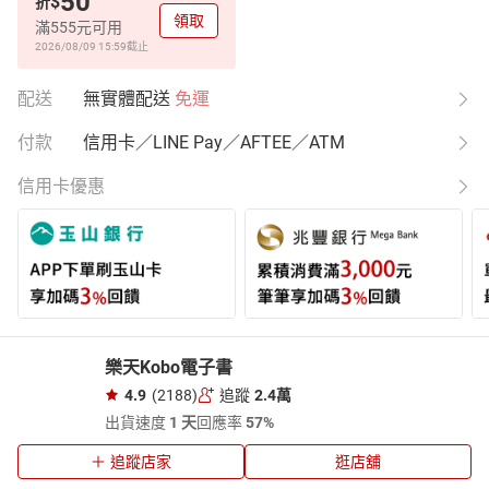
50
$
折
領取
滿555元可用
2026/08/09 15:59
截止
配送
無實體配送
免運
付款
信用卡／LINE Pay／AFTEE／ATM
信用卡優惠
樂天Kobo電子書
4.9
(2188)
追蹤
2.4萬
出貨速度
1 天
回應率
57%
追蹤店家
逛店舖