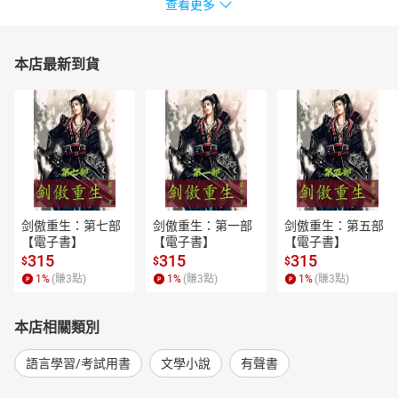
查看更多
本店最新到貨
剑傲重生：第七部
剑傲重生：第一部
剑傲重生：第五部
【電子書】
【電子書】
【電子書】
315
315
315
$
$
$
1
%
(賺
3
點)
1
%
(賺
3
點)
1
%
(賺
3
點)
本店相關類別
語言學習/考試用書
文學小說
有聲書