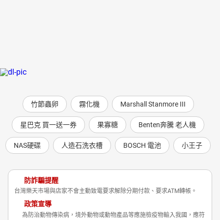
竹節蟲卵
霧化機
Marshall Stanmore III
星巴克 買一送一券
果寡糖
Benten奔騰 老人機
NAS硬碟
人造石洗衣槽
BOSCH 電池
小王子
防詐騙提醒
台灣樂天市場與店家不會主動致電要求解除分期付款、要求ATM轉帳。
政策宣導
為防治動物傳染病，境外動物或動物產品等應施檢疫物輸入我國，應符