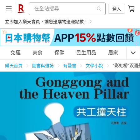
登入
立即加入樂天會員，讓您邊購物邊賺點數！
購物網分類
免運
美食
保健
民生用品
居家
3C
樂天首頁
圖書與雜誌
有聲書
文學小說
“彩虹桥”汉语
天天免運
美食蛋糕
養生保健
民生用品
居家生活
3C家電
運動休閒
親子玩具
女裝
男裝
化妝保養
情趣用品