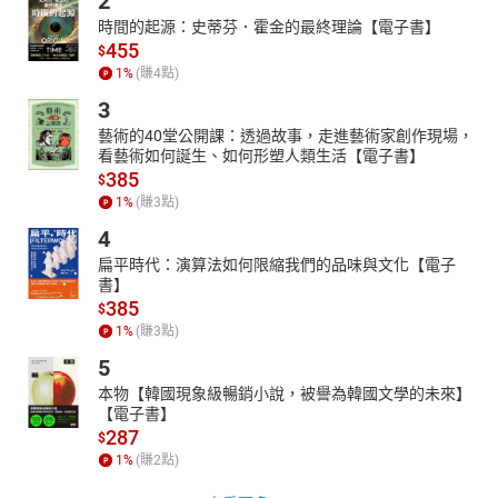
2
時間的起源：史蒂芬．霍金的最終理論【電子書】
455
$
1
%
(賺
4
點)
3
藝術的40堂公開課：透過故事，走進藝術家創作現場，
看藝術如何誕生、如何形塑人類生活【電子書】
385
$
1
%
(賺
3
點)
4
扁平時代：演算法如何限縮我們的品味與文化【電子
書】
385
$
1
%
(賺
3
點)
5
本物【韓國現象級暢銷小說，被譽為韓國文學的未來】
【電子書】
287
$
1
%
(賺
2
點)