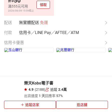
50
$
折
領取
滿555元可用
2026/08/09 15:59
截止
配送
無實體配送
免運
付款
信用卡／LINE Pay／AFTEE／ATM
信用卡優惠
樂天Kobo電子書
4.9
(2188)
追蹤
2.4萬
出貨速度
1 天
回應率
57%
追蹤店家
逛店舖