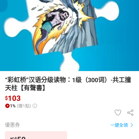
日本購物
電子/紙本書
HOT
“彩虹桥”汉语分级读物：1级（300词）·共工撞
天柱【有聲書】
103
$
1%
(賺1點)
優惠券
一鍵全領