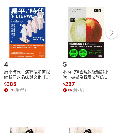
付款
方式
完成
訂單
中點選「瀏覽訂單明細」
>
「申請取消訂單
/
退
Payment
Complete
/退貨。
登入帳號，下載書籍後看書
4
5
6
扁平時代：演算法如何限
本物【韓國現象級暢銷小
蛋白
縮我們的品味與文化【電
說，被譽為韓國文學的未
版）─
子書】
來】【電子書】
秘密
385
287
24
$
$
$
一本
1
%
(賺
3
點)
1
%
(賺
2
點)
1
%