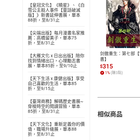
【皇冠文化】《曉星》、《白
雪公主殺人事件【童話破滅
版】》新書延伸書展，單本
88折，至8/31止
付款方
【尖端出版】每月漫畫名家推
薦：高橋留美子，單本75
ATM轉帳、信用卡
折，至8/31止
剑傲重生：第七部【
【大雁文化 x 日出出版】陪你
書】
找到情緒出口，心理勵志書
315
展，單本85折，至9/10止
$
1
%
(賺
3
點)
【天下生活 x 康健出版】享受
自己喜歡的生活，單本85
折，至9/15止
【臺灣商務】解碼歷史書展~
穿梭時空的閱讀冒險，單本
85折，至8/31止
相似商品
【天下文化】重新定義你的價
值，職場升級展，單本88
折，至8/31止