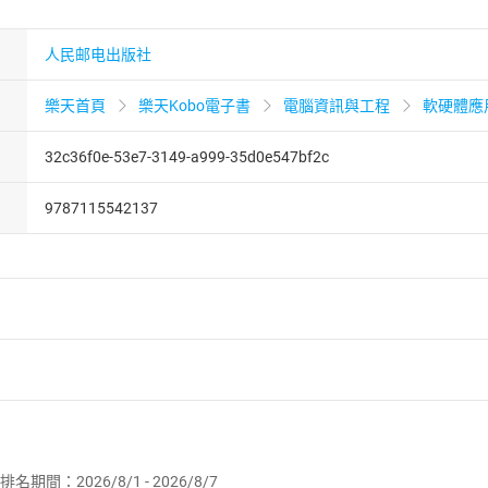
人民邮电出版社
樂天首頁
樂天Kobo電子書
電腦資訊與工程
軟硬體應
32c36f0e-53e7-3149-a999-35d0e547bf2c
9787115542137
者保護法
第
19
條第
1
項後段
暨
通訊交易解除權合理例外情事適用
供即為完成之線上服務，經消費者事先同意始提供。」 之商品
排名期間：2026/8/1 - 2026/8/7
訂購本店鋪之商品即代表知悉本店鋪所銷售之商品為電子書，屬