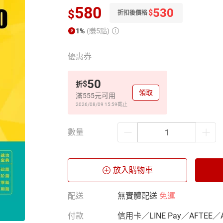
580
530
$
$
折扣後價格
1%
(賺5點)
優惠券
50
$
折
領取
滿555元可用
2026/08/09 15:59
截止
數量
放入購物車
配送
無實體配送
免運
付款
信用卡／LINE Pay／AFTEE／