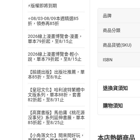
⚡版權即將到期
品牌
⭐08/03-08/09本週精選85
折，領券再85折
商品分類
2026線上漫畫博覽會-漫畫，
單本79折起，至8/15止
商品貨號(SKU)
2026線上漫畫博覽會-輕小
說，單本79折起，至8/15止
ISBN
【臉譜出版】出版社推薦，單
本85折，至8/8止
退換貨須知
【皇冠文化】哈利波特繁體中
文版系列，單本88折，套書
82折起，至8/31止
購物須知
退換貨規定：
【高寶書版】馬伯庸《桃花源
(
一
)
依
消費
沒事兒》系列延伸書展，單本
85折起，至8/25止
內容或一經提
購書須知
定。
【小角落文化】閱來閱好玩，
本店熱銷商品
(
二
)
消費者