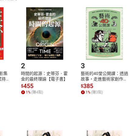
取電子書，不得請求退貨退款。
品
放入
購物車
登入
帳號
欲取消訂單或辦理退貨時，請登入樂天市場，並於「我的訂單」
Shopping cart
Login
將依您的申請進行審核，待審核通過後將為您辦理退款事宜。
市場須以整筆訂單為單位進行取消/退貨，恕無法以單支商品取消
如何開始使用？
.選擇閱讀載具
Step2.
2
3
X影集
時間的起源：史蒂芬．霍
藝術的40堂公開課：透過
蓄弒待
金的最終理論【電子書】
故事，走進藝術家創作現
場，看藝術如何誕生、如
455
385
$
$
何形塑人類生活【電子
1
%
(賺
4
點)
1
%
(賺
3
點)
書】