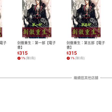
式
退換貨規範
、LINE PAY、AFTEE
本店是否提供消費者保護法七日猶
之權利，遽消費者保護法及通訊交
電子
剑傲重生：第一部【電子
剑傲重生：第五部【電子
除權合理例外情事適用準則，依商
書】
書】
質各有不同規定。詳細退換貨說明
315
315
$
$
照各商品說明。
1
%
(賺
3
點)
1
%
(賺
3
點)
詳細說明
繼續逛其他店舖