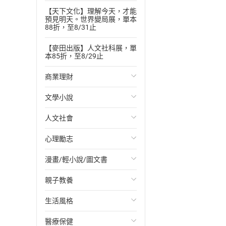
【天下文化】理解今天，才能
預見明天。世界變局展，單本
88折，至8/31止
【麥田出版】人文社科展，單
本85折，至8/29止
商業理財
文學小說
投資理財
人文社會
經濟/趨勢
歐美文學
心理勵志
財務/金融
日本文學
國際關係
漫畫/輕小說/圖文書
管理/領導
韓國文學
政治
心靈成長/情緒
親子教養
職場工作術
華文文學
社會科學
人際關係
輕小說
生活風格
成功法
經典文學
台灣/中國歷史
兩性關係
奇幻/科幻
教育現場
醫療保健
行銷/廣告
成長/家庭生活小說
日/韓歷史
心理學
愛情故事
兒童文學/故事
飲食/食譜