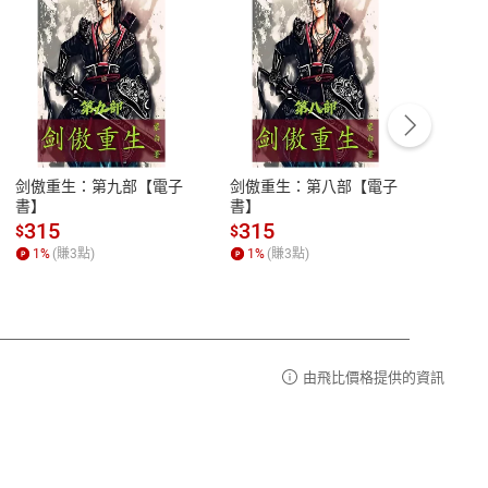
客服資訊
豫期
服務時間：週一到週五 10:00-12:00、
易解
13:00-17:00 (國定假日及例假日休息)
剑傲重生：第九部【電子
剑傲重生：第八部【電子
潜水史
品性
客服電話：0080-1857077
書】
書】
andari
al) Sc
請參
客服信箱：
聯絡店家
315
315
13
$
$
$
r【電
1
%
(賺
3
點)
1
%
(賺
3
點)
1
%
由飛比價格提供的資訊