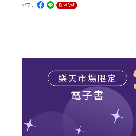
分享：
賺分紅