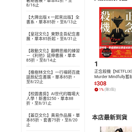
暑期書展，單本82折，至
8/16止
且已下載
/
存
挑選
商
退貨方式：您
【大牌出版 x 一起來出版】全
Choose
書系，單本85折，至8/13止
貨」，本店鋪
請注意，樂天
【皇冠文化】東野圭吾紀念書
購書後，
展，單本85折起，至8/31止
【啟動文化】翻轉思維的練習
Step1
－《利他》延伸書展，單本
85折，至8/14止
1
正念殺機【NETFLI
【橡樹林文化】一行禪師百歲
Murder Mindfully
誕辰紀念書展，單本85折，
至8/22止
發】【電子書】
308
$
1
%
(賺
3
點)
【校園書房】AI世代的職場大
人學！新書$250、單本88
折，至8/31止
【蓋亞文化】黃易作品展，單
本店最新到貨
本85折、套書75折，至8/20
止