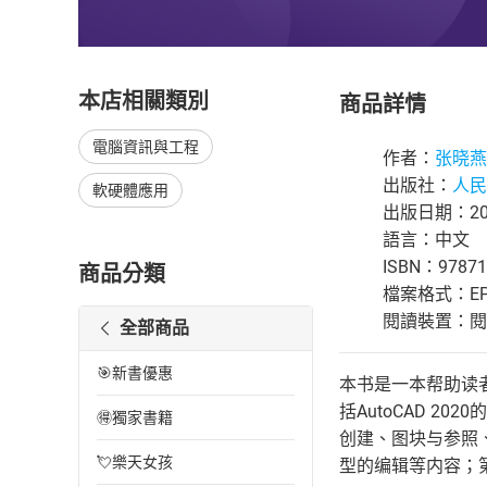
本店相關類別
商品詳情
電腦資訊與工程
作者：
张晓燕
出版社：
人民
軟硬體應用
出版日期：202
語言：中文
ISBN：97871
商品分類
檔案格式：EP
閱讀裝置：閱讀器
全部商品
🎯新書優惠
本书是一本帮助读者
括AutoCAD 
🉐獨家書籍
创建、图块与参照
💘樂天女孩
型的编辑等内容；第