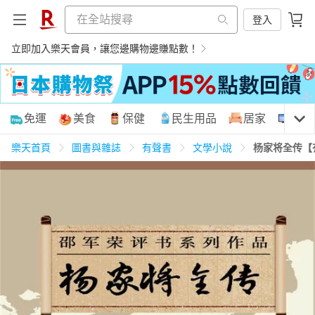
登入
立即加入樂天會員，讓您邊購物邊賺點數！
購物網分類
免運
美食
保健
民生用品
居家
3C
樂天首頁
圖書與雜誌
有聲書
文學小說
杨家将全传【
天天免運
美食蛋糕
養生保健
民生用品
居家生活
3C家電
運動休閒
親子玩具
女裝
男裝
化妝保養
情趣用品