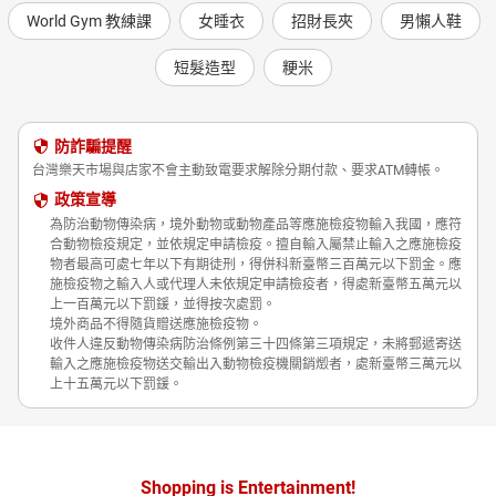
World Gym 教練課
女睡衣
招財長夾
男懶人鞋
短髮造型
粳米
防詐騙提醒
台灣樂天市場與店家不會主動致電要求解除分期付款、要求ATM轉帳。
政策宣導
為防治動物傳染病，境外動物或動物產品等應施檢疫物輸入我國，應符
合動物檢疫規定，並依規定申請檢疫。擅自輸入屬禁止輸入之應施檢疫
物者最高可處七年以下有期徒刑，得併科新臺幣三百萬元以下罰金。應
施檢疫物之輸入人或代理人未依規定申請檢疫者，得處新臺幣五萬元以
上一百萬元以下罰鍰，並得按次處罰。
境外商品不得隨貨贈送應施檢疫物。
收件人違反動物傳染病防治條例第三十四條第三項規定，未將郵遞寄送
輸入之應施檢疫物送交輸出入動物檢疫機關銷燬者，處新臺幣三萬元以
上十五萬元以下罰鍰。
Shopping is Entertainment!