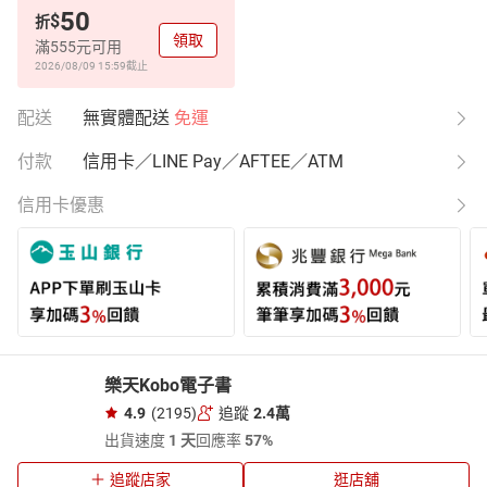
50
$
折
領取
滿555元可用
2026/08/09 15:59
截止
配送
無實體配送
免運
付款
信用卡／LINE Pay／AFTEE／ATM
信用卡優惠
樂天Kobo電子書
4.9
(2195)
追蹤
2.4萬
出貨速度
1 天
回應率
57%
追蹤店家
逛店舖