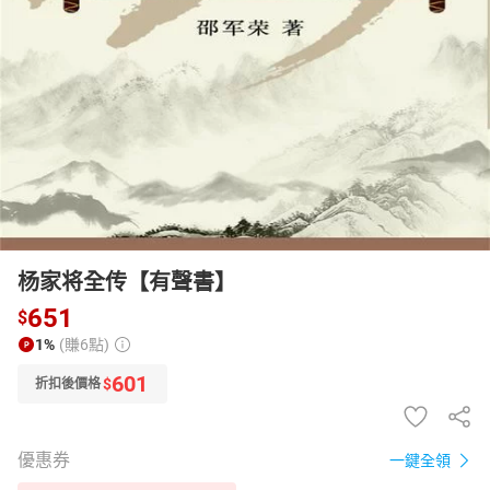
日本購物
電子/紙本書
HOT
杨家将全传【有聲書】
651
$
1%
(賺6點)
601
$
折扣後價格
優惠券
一鍵全領