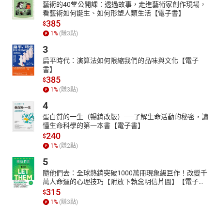
藝術的40堂公開課：透過故事，走進藝術家創作現場，
看藝術如何誕生、如何形塑人類生活【電子書】
385
$
1
%
(賺
3
點)
3
扁平時代：演算法如何限縮我們的品味與文化【電子
書】
385
$
1
%
(賺
3
點)
4
蛋白質的一生（暢銷改版）──了解生命活動的秘密，讀
懂生命科學的第一本書【電子書】
240
$
1
%
(賺
2
點)
5
隨他們去：全球熱銷突破1000萬冊現象級巨作！改變千
萬人命運的心理技巧【附放下執念明信片圖】【電子
書】
315
$
1
%
(賺
3
點)