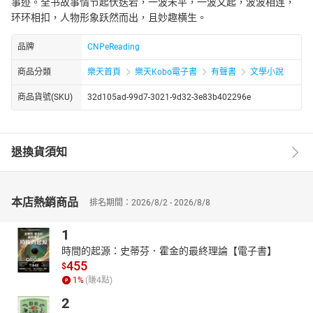
事迹。全书故事情节起伏迭宕，一波未平，一波又起，波波相连，
环环相扣，人物形象跃然而出，且妙趣横生。
品牌
CNPeReading
商品分類
樂天首頁
樂天Kobo電子書
有聲書
文學小說
商品貨號(SKU)
32d105ad-99d7-3021-9d32-3e83b402296e
退換貨須知
本店熱銷商品
排名期間：2026/8/2 - 2026/8/8
1
時間的起源：史蒂芬．霍金的最終理論【電子書】
455
$
1
%
(賺
4
點)
2