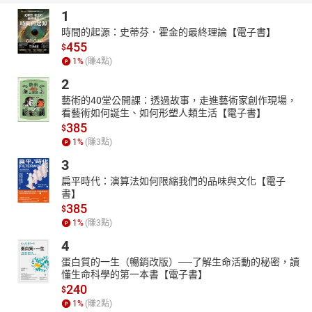
1
時間的起源：史蒂芬．霍金的最終理論【電子書】
455
$
1
%
(賺
4
點)
2
藝術的40堂公開課：透過故事，走進藝術家創作現場，
看藝術如何誕生、如何形塑人類生活【電子書】
385
$
1
%
(賺
3
點)
3
扁平時代：演算法如何限縮我們的品味與文化【電子
書】
385
$
1
%
(賺
3
點)
4
蛋白質的一生（暢銷改版）──了解生命活動的秘密，讀
懂生命科學的第一本書【電子書】
240
$
1
%
(賺
2
點)