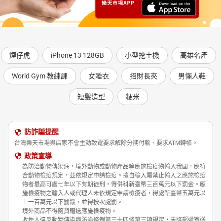
煙仔虎
iPhone 13 128GB
小型挖土機
高雄名產
World Gym 教練課
女睡衣
招財長夾
男懶人鞋
短髮造型
粳米
防詐騙提醒
台灣樂天市場與店家不會主動致電要求解除分期付款、要求ATM轉帳。
政策宣導
為防治動物傳染病，境外動物或動物產品等應施檢疫物輸入我國，應符
合動物檢疫規定，並依規定申請檢疫。擅自輸入屬禁止輸入之應施檢疫
物者最高可處七年以下有期徒刑，得併科新臺幣三百萬元以下罰金。應
施檢疫物之輸入人或代理人未依規定申請檢疫者，得處新臺幣五萬元以
上一百萬元以下罰鍰，並得按次處罰。
境外商品不得隨貨贈送應施檢疫物。
收件人違反動物傳染病防治條例第三十四條第三項規定，未將郵遞寄送