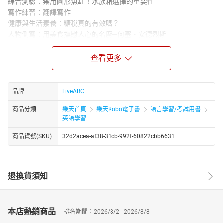
綜合測驗：禁用圓形魚缸！水族箱選擇的重要性
寫作練習：翻譯寫作
健康與生活素養：糖稅真的有效嗎？
人物側寫：用美食撫慰人心的名廚─何塞‧安德烈斯
CNN News：清理太空垃圾
特色建築：歐洲屋橋：跨越歷史洪流的建築瑰寶
查看更多
科學新知：腦波顯示臨終前的人生跑馬燈
情境對話：圖解健身器材
文意選填：谷歌效應影響了你嗎？
品牌
LiveABC
繞著地球玩：世界特色火車之旅
商品分類
樂天首頁
樂天Kobo電子書
語言學習/考試用書
商業心理學：奏效的訂價策略
英語學習
篇章結構：賽博格時代來臨！
主題式寫作：撰寫請願書
商品貨號(SKU)
32d2acea-af38-31cb-992f-60822cbb6631
★電子書無提供點讀功能及互動學習軟體下載。
退換貨須知
本店熱銷商品
排名期間：2026/8/2 - 2026/8/8