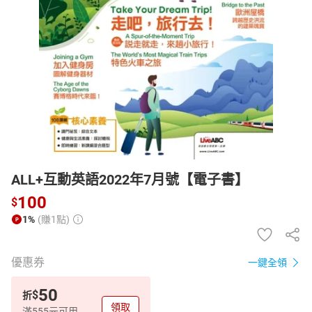
日本購物
電子/紙本書
HOT
ALL+互動英語2022年7月號【電子書】
100
$
1%
(賺1點)
優惠券
一鍵全領
50
$
折
領取
滿555元可用