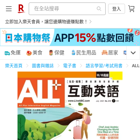
登入
立即加入樂天會員，讓您邊購物邊賺點數！
購物網分類
免運
美食
保健
民生用品
居家
3C
樂天首頁
圖書與雜誌
電子書
語言學習/考試用書
AL
天天免運
美食蛋糕
養生保健
民生用品
居家生活
3C家電
運動休閒
親子玩具
女裝
男裝
化妝保養
情趣用品