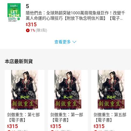
5
隨他們去：全球熱銷突破1000萬冊現象級巨作！改變千
萬人命運的心理技巧【附放下執念明信片圖】【電子
書】
315
$
1
%
(賺
3
點)
查看更多
本店最新到貨
剑傲重生：第七部
剑傲重生：第一部
剑傲重生：第五部
【電子書】
【電子書】
【電子書】
315
315
315
$
$
$