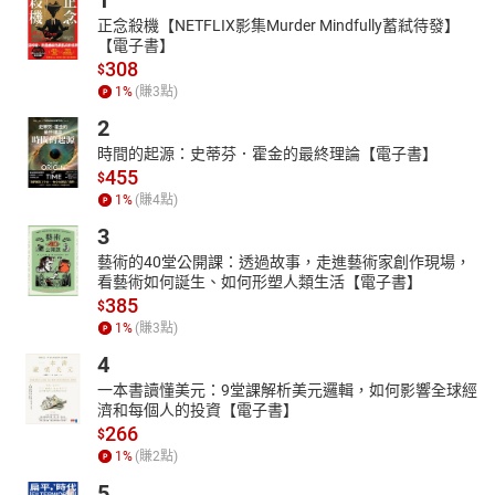
1
正念殺機【NETFLIX影集Murder Mindfully蓄弒待發】
【電子書】
308
$
1
%
(賺
3
點)
2
時間的起源：史蒂芬．霍金的最終理論【電子書】
455
$
1
%
(賺
4
點)
3
藝術的40堂公開課：透過故事，走進藝術家創作現場，
看藝術如何誕生、如何形塑人類生活【電子書】
385
$
1
%
(賺
3
點)
4
一本書讀懂美元：9堂課解析美元邏輯，如何影響全球經
濟和每個人的投資【電子書】
266
$
1
%
(賺
2
點)
5