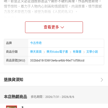
响，彰显正义必定战胜邪恶这个颠扑不破的真理。作品构思新奇，
情节惊险，着力于人物内心刻画和情感描写，内涵厚重，情节震撼
力及艺术穿透力强。被誉为新版《人民的名义》。
作者简介：
中国作家协会重点网络作家，省作协会员，著有网络文学作品5部，
查看更多
《山青月明》获2012年中国原创文学大赛二等奖；《浴火》入围
2013年互联网“文化季”决赛；《龙吟记》2016年推选中宣部“重点文
艺创作生产项目”；《太阳花》列为春风文艺出版社出版计划。纯文
品牌
今古传奇
学刊物发表作品100多万字，多部作品获奖，或收入专集。 《长川
归鸿》是一部现实主义正能量作品，集思想性，艺术性，可读性于
商品分類
樂天首頁
樂天Kobo電子書
有聲書
文學小說
一体，故事情节跌宕起伏，精彩纷呈。作品长于人物心理刻画，艺
商品貨號(SKU)
332bbd18-536f-3e4a-a4bb-96e71cf58ccd
术构思独特，将传统小说一些创作元素引入网文创作，试图打造一
种新的表达样式，同广大读者分享。
退換貨須知
本店熱銷商品
排名期間：2026/7/31 - 2026/8/6