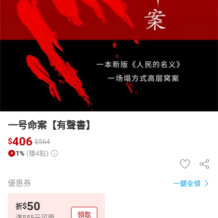
日本購物
電子/紙本書
HOT
一号命案【有聲書】
406
$
$
564
1%
(賺4點)
優惠券
一鍵全領
50
$
折
領取
滿555元可用