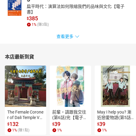
扁平時代：演算法如何限縮我們的品味與文化【電子
書】
385
$
1
%
(賺
3
點)
查看更多
本店最新到貨
The Female Corone
前輩，請跟我交往
May I help you? 漸
r of Dali Temple Vo
(第6話)完【電子
近戀愛物語(第5話)
l.6【有聲書】
書】
【電子書】
132
39
39
$
$
$
1
%
(賺
1
點)
1
%
1
%