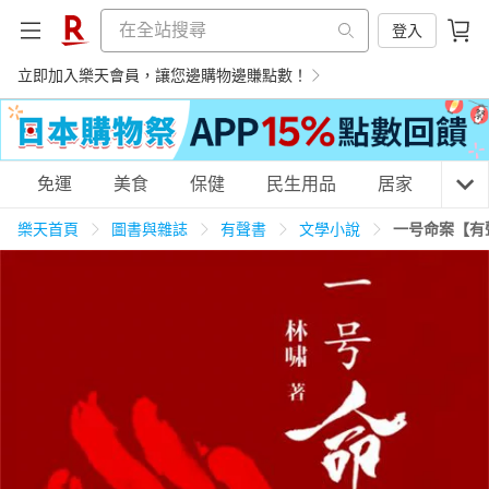
登入
立即加入樂天會員，讓您邊購物邊賺點數！
購物網分類
免運
美食
保健
民生用品
居家
3C
樂天首頁
圖書與雜誌
有聲書
文學小說
一号命案【有
天天免運
美食蛋糕
養生保健
民生用品
居家生活
3C家電
運動休閒
親子玩具
女裝
男裝
化妝保養
情趣用品