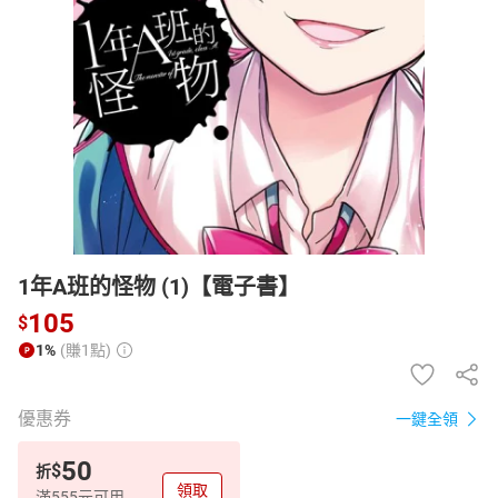
日本購物
電子/紙本書
HOT
1年A班的怪物 (1)【電子書】
105
$
1%
(賺1點)
優惠券
一鍵全領
50
$
折
領取
滿555元可用