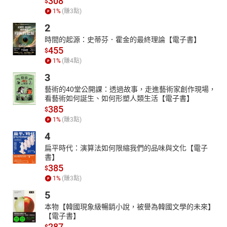
308
$
1
%
(賺
3
點)
2
時間的起源：史蒂芬．霍金的最終理論【電子書】
455
$
1
%
(賺
4
點)
3
藝術的40堂公開課：透過故事，走進藝術家創作現場，
看藝術如何誕生、如何形塑人類生活【電子書】
385
$
1
%
(賺
3
點)
4
扁平時代：演算法如何限縮我們的品味與文化【電子
書】
385
$
1
%
(賺
3
點)
5
本物【韓國現象級暢銷小說，被譽為韓國文學的未來】
【電子書】
287
$