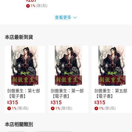
1
%
(賺
2
點)
查看更多
本店最新到貨
剑傲重生：第七部
剑傲重生：第一部
剑傲重生：第五部
【電子書】
【電子書】
【電子書】
315
315
315
$
$
$
1
%
(賺
3
點)
1
%
(賺
3
點)
1
%
(賺
3
點)
本店相關類別