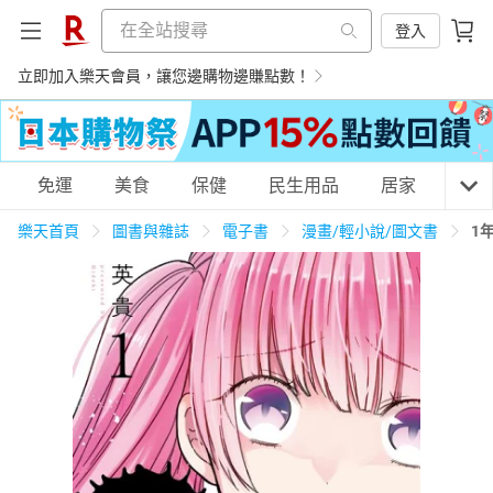
登入
立即加入樂天會員，讓您邊購物邊賺點數！
購物網分類
免運
美食
保健
民生用品
居家
3C
樂天首頁
圖書與雜誌
電子書
漫畫/輕小說/圖文書
1
天天免運
美食蛋糕
養生保健
民生用品
居家生活
3C家電
運動休閒
親子玩具
女裝
男裝
化妝保養
情趣用品