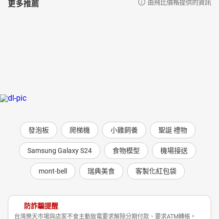
更多推薦
由飛比價格提供的資訊
發泡板
爬梯機
小雞飼養
聖誕 禮物
Samsung Galaxy S24
食物模型
機場接送
mont-bell
瑞典美食
客製化紅包袋
防詐騙提醒
台灣樂天市場與店家不會主動致電要求解除分期付款、要求ATM轉帳。