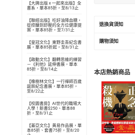
【大牌出版 x 一起來出版】全
書系，單本85折，至8/13止
【聯經出版】吃好油降血糖，
退換貨須知
從控醣到舒壓的全方位健康提
案，單本85折，至7/31止
購物須知
【皇冠文化】東野圭吾紀念書
退換貨規定：
展，單本85折起，至8/31止
(
一
)
依
消費
內容或一經提
【啟動文化】翻轉思維的練習
－《利他》延伸書展，單本
購書須知
定。
85折，至8/14止
本店熱銷商品
(
二
)
消費者
且已下載
/
存
【橡樹林文化】一行禪師百歲
挑選
商
誕辰紀念書展，單本85折，
退貨方式：您
至8/22止
Choose
貨」，本店鋪
【校園書房】AI世代的職場大
請注意，樂天
人學！新書$250、單本88
購書後，
折，至8/31止
【蓋亞文化】黃易作品展，單
Step1
本85折、套書75折，至8/20