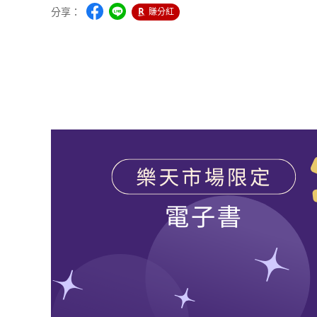
分享：
賺分紅