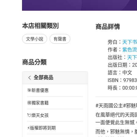
本店相關類別
商品詳情
文學小說
有聲書
旁白：
天下书
作者：
紫色流
出版社：
天下书
商品分類
出版日期：202
語言：中文
全部商品
ISBN：97983
時長：00:00:
🎯新書優惠
🉐獨家書籍
#天雨國公主#邪魅
在風華絕代的天雨
💘樂天女孩
一面便覺此生無憾
⚡版權即將到期
而他，邪魅無情，