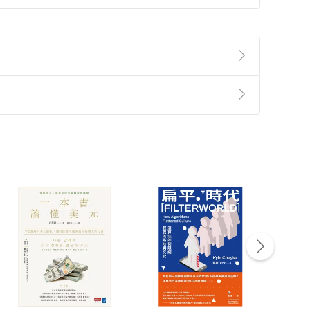
準則
第
2
條第
5
款之規定，「非以有形媒介提供之數位
，不適用消保法第
19
條第
1
項七日內無條件退貨之規
非以有形媒介提供之數位內容，消費者同意若訂購後
付款
方式
完成
訂單
中點選「瀏覽訂單明細」
>
「申請取消訂單
/
退
Payment
Complete
/退貨。
登入帳號，下載書籍後看書