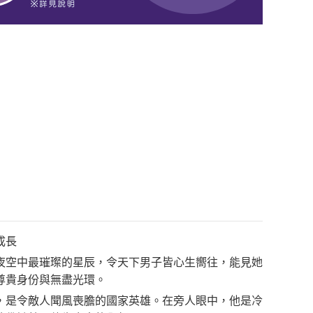
成長
夜空中最璀璨的星辰，令天下男子皆心生嚮往，能見她
尊貴身份與無盡光環。
，是令敵人聞風喪膽的國家英雄。在旁人眼中，他是冷