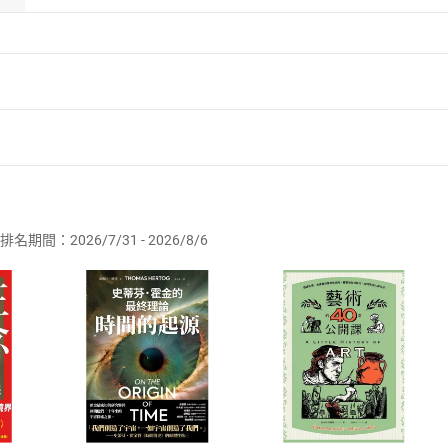
者保護法
第
19
條第
1
項後段
暨
通訊交易解除權合理例外情事適用
供即為完成之線上服務，經消費者事先同意始提供。」 之商品
排名期間：2026/7/31 - 2026/8/6
訂購本店鋪之商品即代表知悉本店鋪所銷售之商品為電子書，屬
取電子書，不得請求退貨退款。
品
放入
購物車
登入
帳號
欲取消訂單或辦理退貨時，請登入樂天市場，並於「我的訂單」
Shopping cart
Login
將依您的申請進行審核，待審核通過後將為您辦理退款事宜。
市場須以整筆訂單為單位進行取消/退貨，恕無法以單支商品取消
如何開始使用？
.選擇閱讀載具
Step2.