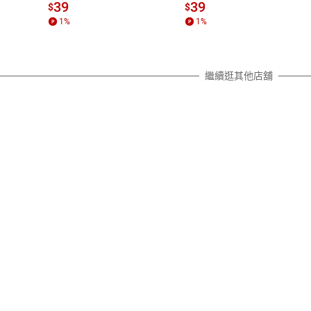
質各有不同規定。詳細退換貨說明
39
39
$
$
照各商品說明。
1
%
1
%
詳細說明
繼續逛其他店舖