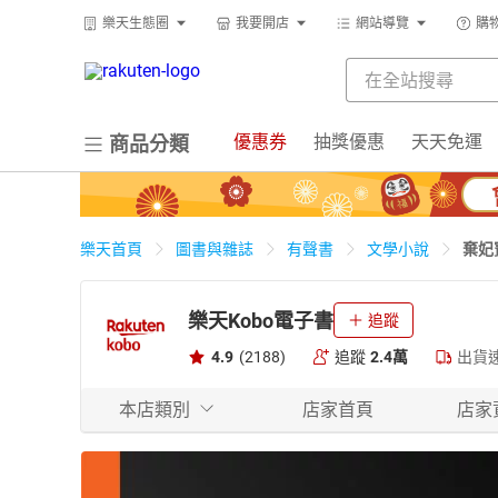
樂天生態圈
我要開店
網站導覽
購
優惠券
抽獎優惠
天天免運
商品分類
棄妃
樂天首頁
圖書與雜誌
有聲書
文學小說
樂天Kobo電子書
追蹤
4.9
(2188)
追蹤
2.4萬
出貨
本店類別
店家首頁
店家