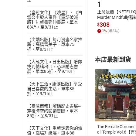
止
1
正念殺機【NETFLI
【皇冠文化】《曉星》、《白
雪公主殺人事件【童話破滅
Murder Mindfully
版】》新書延伸書展，單本
發】【電子書】
308
$
88折，至8/31止
1
%
(賺
3
點)
【尖端出版】每月漫畫名家推
薦：高橋留美子，單本75
折，至8/31止
本店最新到貨
【大雁文化 x 日出出版】陪你
找到情緒出口，心理勵志書
展，單本85折，至9/10止
【天下生活 x 康健出版】享受
自己喜歡的生活，單本85
折，至9/15止
付款方
【臺灣商務】解碼歷史書展~
穿梭時空的閱讀冒險，單本
ATM轉帳、信用卡
85折，至8/31止
The Female Coroner 
【天下文化】重新定義你的價
ali Temple Vol.6【
值，職場升級展，單本88