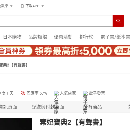
物教學
下載APP
日本購物
品牌旗艦
優惠活動
排行榜
電子書/紙本
寶典2【有聲書】
速度
1 天
回應率
57%
人氣店家
電子發票
資訊頁面
配送與付款頁面
所有商品
棄妃寶典2【有聲書】