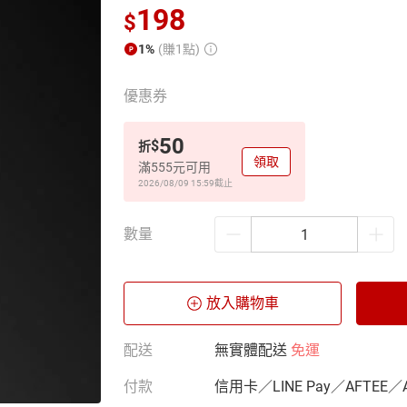
198
$
1%
(賺1點)
優惠券
50
$
折
領取
滿555元可用
2026/08/09 15:59
截止
數量
放入購物車
配送
無實體配送
免運
付款
信用卡／LINE Pay／AFTEE／