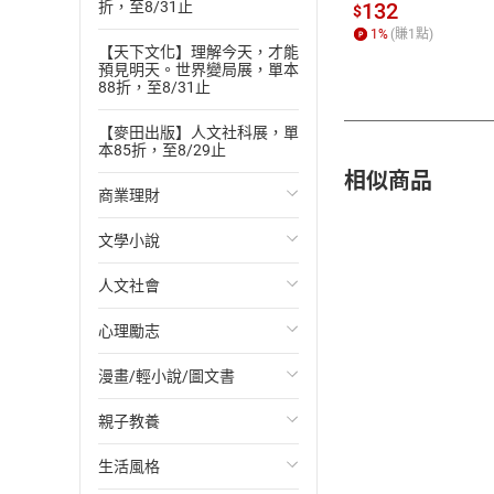
書】
132
折，至8/31止
$
1
%
(賺
1
點)
【天下文化】理解今天，才能
預見明天。世界變局展，單本
88折，至8/31止
【麥田出版】人文社科展，單
本85折，至8/29止
相似商品
商業理財
文學小說
投資理財
人文社會
經濟/趨勢
歐美文學
心理勵志
財務/金融
日本文學
國際關係
漫畫/輕小說/圖文書
管理/領導
韓國文學
政治
心靈成長/情緒
親子教養
職場工作術
華文文學
社會科學
人際關係
輕小說
生活風格
成功法
經典文學
台灣/中國歷史
兩性關係
奇幻/科幻
教育現場