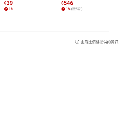
請參
客服信箱：
聯絡店家
39
546
33
$
$
$
1
%
1
%
(賺
5
點)
1
%
由飛比價格提供的資訊