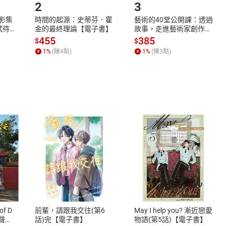
2
3
X影集
時間的起源：史蒂芬．霍
藝術的40堂公開課：透過
蓄弒待
金的最終理論【電子書】
故事，走進藝術家創作現
場，看藝術如何誕生、如
455
385
$
$
何形塑人類生活【電子
1
%
(賺
4
點)
1
%
(賺
3
點)
書】
式
退換貨規範
、LINE PAY、AFTEE
本店是否提供消費者保護法七日猶
之權利，遽消費者保護法及通訊交
of D
前輩，請跟我交往(第6
May I help you? 漸近戀愛
除權合理例外情事適用準則，依商
有聲
話)完【電子書】
物語(第5話)【電子書】