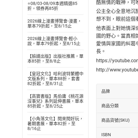
酷無情的戰神，可
⭐08/03-08/09本週精選85
折，領券再85折
公主全心全意地沉
想不到，眼前這個
2026線上漫畫博覽會-漫畫，
單本79折起，至8/15止
他表面上對她情深
國的野心。當真相
2026線上漫畫博覽會-輕小
愛情與家國的糾葛
說，單本79折起，至8/15止
長。
【臉譜出版】出版社推薦，單
https://youtube.c
本85折，至8/8止
http://www.youtu
【皇冠文化】哈利波特繁體中
文版系列，單本88折，套書
82折起，至8/31止
品牌
【高寶書版】馬伯庸《桃花源
沒事兒》系列延伸書展，單本
商品分類
85折起，至8/25止
【小角落文化】閱來閱好玩，
商品貨號(SKU)
暑期書展，單本82折，至
8/16止
ISBN