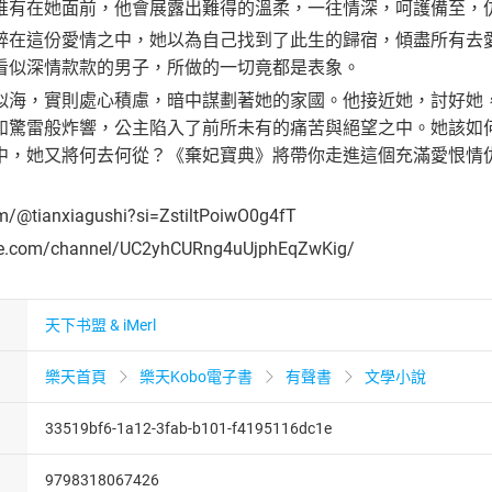
唯有在她面前，他會展露出難得的溫柔，一往情深，呵護備至，
醉在這份愛情之中，她以為自己找到了此生的歸宿，傾盡所有去
看似深情款款的男子，所做的一切竟都是表象。
似海，實則處心積慮，暗中謀劃著她的家國。他接近她，討好她
如驚雷般炸響，公主陷入了前所未有的痛苦與絕望之中。她該如
中，她又將何去何從？《棄妃寶典》將帶你走進這個充滿愛恨情
om/@tianxiagushi?si=ZstiltPoiwO0g4fT
be.com/channel/UC2yhCURng4uUjphEqZwKig/
天下书盟 & iMerl
樂天首頁
樂天Kobo電子書
有聲書
文學小說
33519bf6-1a12-3fab-b101-f4195116dc1e
9798318067426