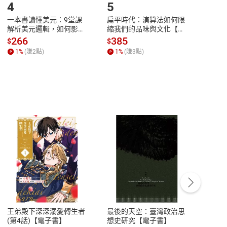
4
5
6
一本書讀懂美元：9堂課
扁平時代：演算法如何限
本物
解析美元邏輯，如何影響
縮我們的品味與文化【電
說，
全球經濟和每個人的投資
子書】
來】
266
385
28
$
$
$
【電子書】
1
%
(賺
2
點)
1
%
(賺
3
點)
1
%
客服資訊
豫期
服務時間：週一到週五 10:00-12:00、
易解
13:00-17:00 (國定假日及例假日休息)
王弟殿下深深溺愛轉生者
最後的天空：臺灣政治思
鬼島
品性
客服電話：0080-1857077
(第4話)【電子書】
想史研究【電子書】
小事