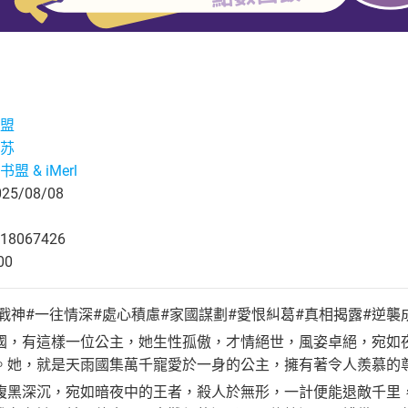
盟
苏
盟 & iMerl
5/08/08
18067426
00
戰神#一往情深#處心積慮#家國謀劃#愛恨糾葛#真相揭露#逆襲
國，有這樣一位公主，她生性孤傲，才情絕世，風姿卓絕，宛如
。她，就是天雨國集萬千寵愛於一身的公主，擁有著令人羨慕的
腹黑深沉，宛如暗夜中的王者，殺人於無形，一計便能退敵千里