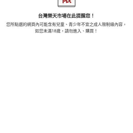
書】
385
$
1
%
(賺
3
點)
台灣樂天市場在此提醒您！
3
您所點選的網頁內可能含有兒童、青少年不宜之成人限制級內容，
蛋白質的一生（暢銷改版）──了解生命活動的秘密，讀
如您未滿18歲，請勿進入、購買！
懂生命科學的第一本書【電子書】
240
$
1
%
(賺
2
點)
4
隨他們去：全球熱銷突破1000萬冊現象級巨作！改變千
萬人命運的心理技巧【附放下執念明信片圖】【電子
書】
315
$
1
%
(賺
3
點)
5
理當幸福的我們，為何不快樂？：從精神科角度，理解
「富足一代」的焦慮、不安與失落【電子書】
308
$
1
%
(賺
3
點)
查看更多