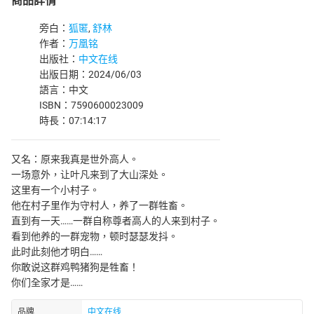
商品詳情
旁白：
狐匿
,
舒林
作者：
万凰铭
出版社：
中文在线
出版日期：2024/06/03
語言：中文
ISBN：7590600023009
時長：07:14:17
又名：原来我真是世外高人。
一场意外，让叶凡来到了大山深处。
这里有一个小村子。
他在村子里作为守村人，养了一群牲畜。
直到有一天……一群自称尊者高人的人来到村子。
看到他养的一群宠物，顿时瑟瑟发抖。
此时此刻他才明白……
你敢说这群鸡鸭猪狗是牲畜！
你们全家才是……
品牌
中文在线