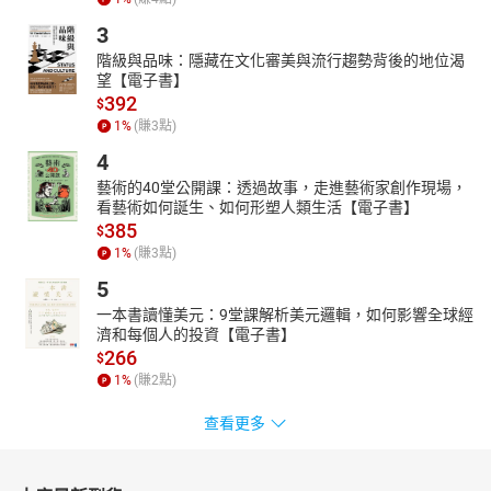
3
階級與品味：隱藏在文化審美與流行趨勢背後的地位渴
望【電子書】
392
$
1
%
(賺
3
點)
4
藝術的40堂公開課：透過故事，走進藝術家創作現場，
看藝術如何誕生、如何形塑人類生活【電子書】
385
$
1
%
(賺
3
點)
5
一本書讀懂美元：9堂課解析美元邏輯，如何影響全球經
濟和每個人的投資【電子書】
266
$
1
%
(賺
2
點)
查看更多