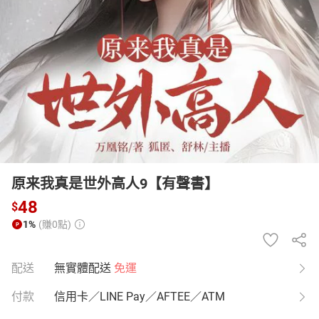
日本購物
電子/紙本書
HOT
原来我真是世外高人9【有聲書】
48
$
1%
(賺0點)
配送
無實體配送
免運
付款
信用卡／LINE Pay／AFTEE／ATM