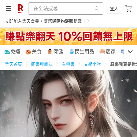
登入
立即加入樂天會員，讓您邊購物邊賺點數！
購物網分類
免運
美食
保健
民生用品
居家
3C
樂天首頁
圖書與雜誌
有聲書
文學小說
原来我真是世
天天免運
美食蛋糕
養生保健
民生用品
居家生活
3C家電
運動休閒
親子玩具
女裝
男裝
化妝保養
情趣用品