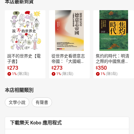
本店最新到貨
說不的世界史【電
從世界史看德意志
焦灼的時代：明清
子書】
帝國：「大國崛
之際的中國焦慮與
起」的迷思與真實
東亞秩序重組【電
273
273
350
$
$
$
【電子書】
子書】
1
%
(賺
2
點)
1
%
(賺
2
點)
1
%
(賺
3
點)
本店相關類別
文學小說
有聲書
下載樂天 Kobo 應用程式