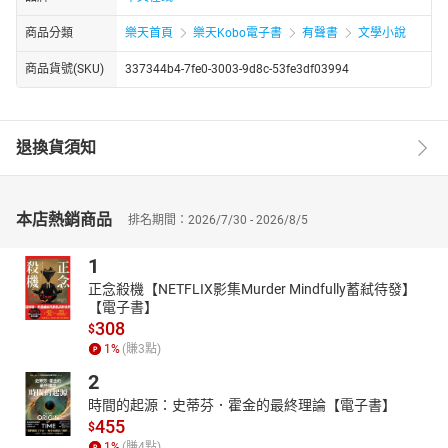
商品分類
樂天首頁
樂天Kobo電子書
有聲書
文學小說
商品貨號(SKU)
337344b4-7fe0-3003-9d8c-53fe3df03994
退換貨須知
本店熱銷商品
排名期間：2026/7/30 - 2026/8/5
1
正念殺機【NETFLIX影集Murder Mindfully蓄弒待發】
【電子書】
308
$
1
%
(賺
3
點)
2
時間的起源：史蒂芬．霍金的最終理論【電子書】
455
$
1
%
(賺
4
點)