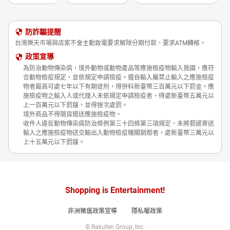
防詐騙提醒
台灣樂天市場與店家不會主動致電要求解除分期付款、要求ATM轉帳。
政策宣導
為防治動物傳染病，境外動物或動物產品等應施檢疫物輸入我國，應符
合動物檢疫規定，並依規定申請檢疫。擅自輸入屬禁止輸入之應施檢疫
物者最高可處七年以下有期徒刑，得併科新臺幣三百萬元以下罰金。應
施檢疫物之輸入人或代理人未依規定申請檢疫者，得處新臺幣五萬元以
上一百萬元以下罰鍰，並得按次處罰。
境外商品不得隨貨贈送應施檢疫物。
收件人違反動物傳染病防治條例第三十四條第三項規定，未將郵遞寄送
輸入之應施檢疫物送交輸出入動物檢疫機關銷燬者，處新臺幣三萬元以
上十五萬元以下罰鍰。
Shopping is Entertainment!
非洲豬瘟政策宣導
隱私權政策
© Rakuten Group, Inc.