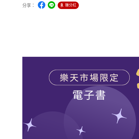
分享：
賺分紅