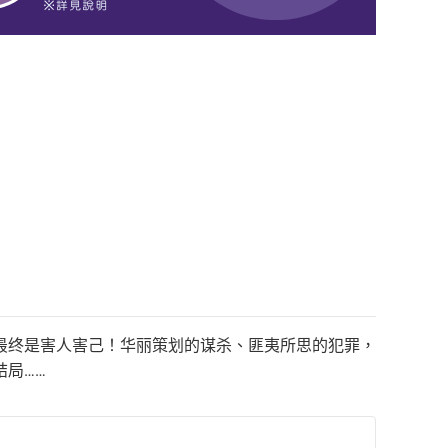
最终是害人害己！华丽策划的谋杀、匪夷所思的犯罪，
局……