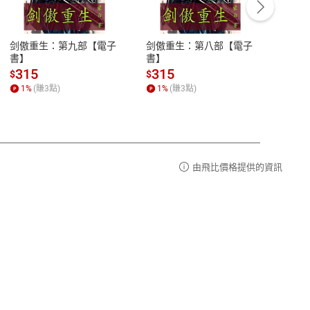
豫期
服務時間：週一到週五 10:00-12:00、
易解
13:00-17:00 (國定假日及例假日休息)
剑傲重生：第九部【電子
剑傲重生：第八部【電子
潜水史
品性
客服電話：0080-1857077
書】
書】
andari
al) Sc
請參
客服信箱：
聯絡店家
315
315
13
$
$
$
r【電
1
%
(賺
3
點)
1
%
(賺
3
點)
1
%
由飛比價格提供的資訊