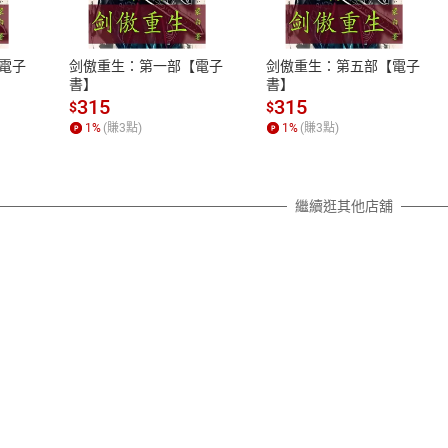
、LINE PAY、AFTEE
本店是否提供消費者保護法七日猶
之權利，遽消費者保護法及通訊交
電子
剑傲重生：第一部【電子
剑傲重生：第五部【電子
除權合理例外情事適用準則，依商
書】
書】
質各有不同規定。詳細退換貨說明
315
315
$
$
照各商品說明。
1
%
(賺
3
點)
1
%
(賺
3
點)
詳細說明
繼續逛其他店舖