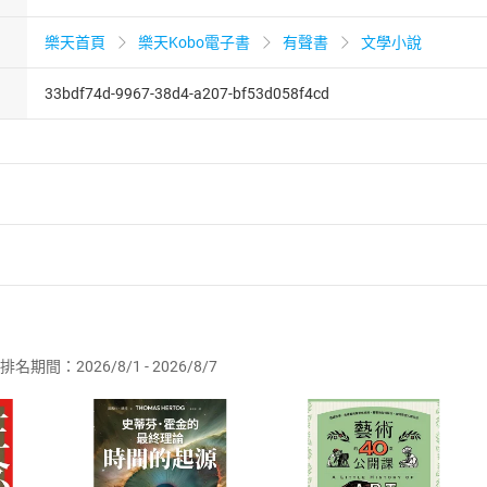
樂天首頁
樂天Kobo電子書
有聲書
文學小說
33bdf74d-9967-38d4-a207-bf53d058f4cd
者保護法
第
19
條第
1
項後段
暨
通訊交易解除權合理例外情事適用
供即為完成之線上服務，經消費者事先同意始提供。」 之商品
排名期間：2026/8/1 - 2026/8/7
訂購本店鋪之商品即代表知悉本店鋪所銷售之商品為電子書，屬
取電子書，不得請求退貨退款。
品
放入
購物車
登入
帳號
欲取消訂單或辦理退貨時，請登入樂天市場，並於「我的訂單」
Shopping cart
Login
將依您的申請進行審核，待審核通過後將為您辦理退款事宜。
市場須以整筆訂單為單位進行取消/退貨，恕無法以單支商品取消