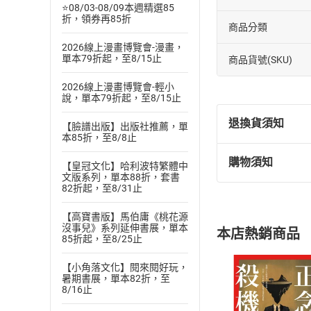
⭐08/03-08/09本週精選85
折，領券再85折
商品分類
2026線上漫畫博覽會-漫畫，
單本79折起，至8/15止
商品貨號(SKU)
2026線上漫畫博覽會-輕小
說，單本79折起，至8/15止
退換貨須知
【臉譜出版】出版社推薦，單
本85折，至8/8止
購物須知
【皇冠文化】哈利波特繁體中
退換貨規定：
文版系列，單本88折，套書
(
一
)
依
消費
82折起，至8/31止
內容或一經提
購書須知
【高寶書版】馬伯庸《桃花源
定。
沒事兒》系列延伸書展，單本
本店熱銷商品
(
二
)
消費者
85折起，至8/25止
且已下載
/
存
挑選
商
【小角落文化】閱來閱好玩，
退貨方式：您
暑期書展，單本82折，至
Choose
8/16止
貨」，本店鋪
請注意，樂天