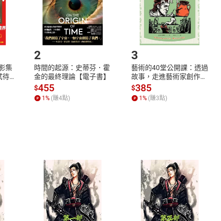
如何開始使用？
.選擇閱讀載具
Step2.
2
3
X影集
時間的起源：史蒂芬．霍
藝術的40堂公開課：透過
蓄弒待
金的最終理論【電子書】
故事，走進藝術家創作現
場，看藝術如何誕生、如
455
385
$
$
何形塑人類生活【電子
1
%
(賺
4
點)
1
%
(賺
3
點)
書】
式
退換貨規範