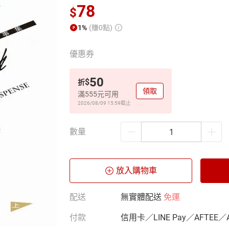
78
$
1%
(賺0點)
優惠券
50
$
折
領取
滿555元可用
2026/08/09 15:59
截止
數量
放入購物車
配送
無實體配送
免運
付款
信用卡／LINE Pay／AFTEE／