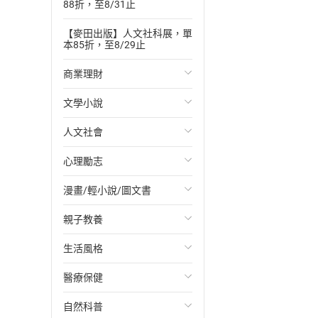
88折，至8/31止
【麥田出版】人文社科展，單
本85折，至8/29止
商業理財
文學小說
投資理財
人文社會
經濟/趨勢
歐美文學
心理勵志
財務/金融
日本文學
國際關係
漫畫/輕小說/圖文書
管理/領導
韓國文學
政治
心靈成長/情緒
親子教養
職場工作術
華文文學
社會科學
人際關係
輕小說
生活風格
成功法
經典文學
台灣/中國歷史
兩性關係
奇幻/科幻
教育現場
醫療保健
行銷/廣告
成長/家庭生活小說
日/韓歷史
心理學
愛情故事
兒童文學/故事
飲食/食譜
自然科普
傳記
懸疑/推理小說
其他歷史/史學
職場/社會寫實
兒童科普/學習
健身/美顏
健康/養生