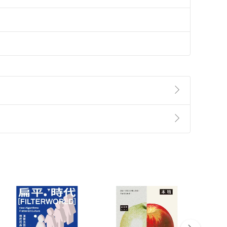
準則
第
2
條第
5
款之規定，「非以有形媒介提供之數位
，不適用消保法第
19
條第
1
項七日內無條件退貨之規
非以有形媒介提供之數位內容，消費者同意若訂購後
付款
方式
完成
訂單
中點選「瀏覽訂單明細」
>
「申請取消訂單
/
退
Payment
Complete
/退貨。