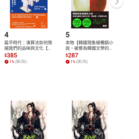
登入帳號，下載書籍後看書
4
5
6
扁平時代：演算法如何限
本物【韓國現象級暢銷小
蛋白
縮我們的品味與文化【電
說，被譽為韓國文學的未
版）─
子書】
來】【電子書】
秘密
385
287
24
$
$
$
一本
1
%
(賺
3
點)
1
%
(賺
2
點)
1
%
客服資訊