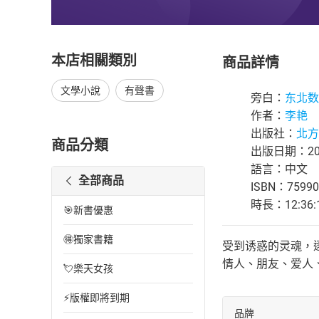
本店相關類別
商品詳情
文學小說
有聲書
旁白：
东北数
作者：
李艳
出版社：
北方
商品分類
出版日期：202
語言：中文
全部商品
ISBN：75990
時長：12:36:
🎯新書優惠
🉐獨家書籍
受到诱惑的灵魂，
情人、朋友、爱人
💘樂天女孩
⚡版權即將到期
品牌