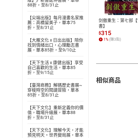
版】》新書延伸書展，單本
88折，至8/31止
ATM轉帳、信用卡
【尖端出版】每月漫畫名家推
剑傲重生：第七部【
薦：高橋留美子，單本75
書】
折，至8/31止
315
$
1
%
(賺
3
點)
【大雁文化 x 日出出版】陪你
找到情緒出口，心理勵志書
展，單本85折，至9/10止
【天下生活 x 康健出版】享受
自己喜歡的生活，單本85
折，至9/15止
相似商品
【臺灣商務】解碼歷史書展~
穿梭時空的閱讀冒險，單本
85折，至8/31止
【天下文化】重新定義你的價
值，職場升級展，單本88
折，至8/31止
【天下文化】理解今天，才能
預見明天。世界變局展，單本