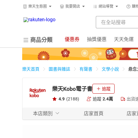
樂天生態圈
我要開店
網站導覽
購
優惠券
抽獎優惠
天天免運
商品分類
悬念
樂天首頁
圖書與雜誌
有聲書
文學小說
樂天Kobo電子書
追蹤
4.9
(2188)
追蹤
2.4萬
出貨
本店類別
店家首頁
店家