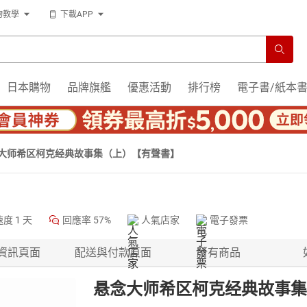
物教學
下載APP
日本購物
品牌旗艦
優惠活動
排行榜
電子書/紙本
大师希区柯克经典故事集（上）【有聲書】
速度
1 天
回應率
57%
人氣店家
電子發票
資訊頁面
配送與付款頁面
所有商品
悬念大师希区柯克经典故事集