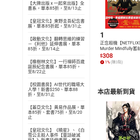
【大牌出版 x 一起來出版】全
購書後，
書系，單本85折，至8/13止
【皇冠文化】東野圭吾紀念書
Step1
展，單本85折起，至8/31止
1
【啟動文化】翻轉思維的練習
正念殺機【NETFLI
－《利他》延伸書展，單本
Murder Mindfully
85折，至8/14止
發】【電子書】
308
$
【橡樹林文化】一行禪師百歲
1
%
(賺
3
點)
誕辰紀念書展，單本85折，
至8/22止
【校園書房】AI世代的職場大
人學！新書$250、單本88
本店最新到貨
折，至8/31止
【蓋亞文化】黃易作品展，單
本85折、套書75折，至8/20
止
【皇冠文化】《曉星》、《白
付款方
雪公主殺人事件【童話破滅