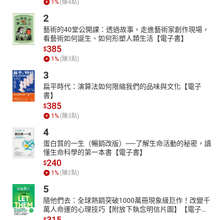
1
%
(賺
4
點)
2
藝術的40堂公開課：透過故事，走進藝術家創作現場，
看藝術如何誕生、如何形塑人類生活【電子書】
385
$
1
%
(賺
3
點)
3
扁平時代：演算法如何限縮我們的品味與文化【電子
書】
385
$
1
%
(賺
3
點)
4
蛋白質的一生（暢銷改版）──了解生命活動的秘密，讀
懂生命科學的第一本書【電子書】
240
$
1
%
(賺
2
點)
5
隨他們去：全球熱銷突破1000萬冊現象級巨作！改變千
萬人命運的心理技巧【附放下執念明信片圖】【電子
書】
315
$