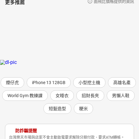
更多推薦
由飛比價格提供的資訊
煙仔虎
iPhone 13 128GB
小型挖土機
高雄名產
World Gym 教練課
女睡衣
招財長夾
男懶人鞋
短髮造型
粳米
防詐騙提醒
台灣樂天市場與店家不會主動致電要求解除分期付款、要求ATM轉帳。