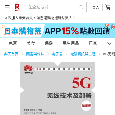
登入
立即加入樂天會員，讓您邊購物邊賺點數！
購物網分類
免運
美食
保健
民生用品
居家
3C
樂天首頁
圖書與雜誌
電子書
電腦資訊與工程
5G无
天天免運
美食蛋糕
養生保健
民生用品
居家生活
3C家電
運動休閒
親子玩具
女裝
男裝
化妝保養
情趣用品