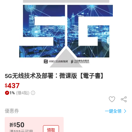
日本購物
電子/紙本書
HOT
5G无线技术及部署：微课版【電子書】
437
$
1%
(賺4點)
優惠券
一鍵全領
50
$
折
領取
滿555元可用