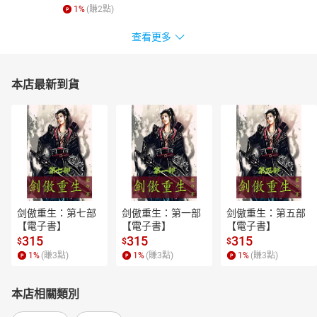
1
%
(賺
2
點)
查看更多
本店最新到貨
剑傲重生：第七部
剑傲重生：第一部
剑傲重生：第五部
【電子書】
【電子書】
【電子書】
315
315
315
$
$
$
1
%
(賺
3
點)
1
%
(賺
3
點)
1
%
(賺
3
點)
本店相關類別