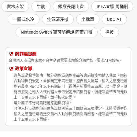
實木床架
牛肋
銀喉長尾山雀
IKEA宜家 馬桶刷
一體式水冷
空氣清淨機
小檔車
B&O A1
Nintendo Switch 寶可夢傳說 阿爾宙斯
棉被
防詐騙提醒
台灣樂天市場與店家不會主動致電要求解除分期付款、要求ATM轉帳。
政策宣導
為防治動物傳染病，境外動物或動物產品等應施檢疫物輸入我國，應符
合動物檢疫規定，並依規定申請檢疫。擅自輸入屬禁止輸入之應施檢疫
物者最高可處七年以下有期徒刑，得併科新臺幣三百萬元以下罰金。應
施檢疫物之輸入人或代理人未依規定申請檢疫者，得處新臺幣五萬元以
上一百萬元以下罰鍰，並得按次處罰。
境外商品不得隨貨贈送應施檢疫物。
收件人違反動物傳染病防治條例第三十四條第三項規定，未將郵遞寄送
輸入之應施檢疫物送交輸出入動物檢疫機關銷燬者，處新臺幣三萬元以
上十五萬元以下罰鍰。