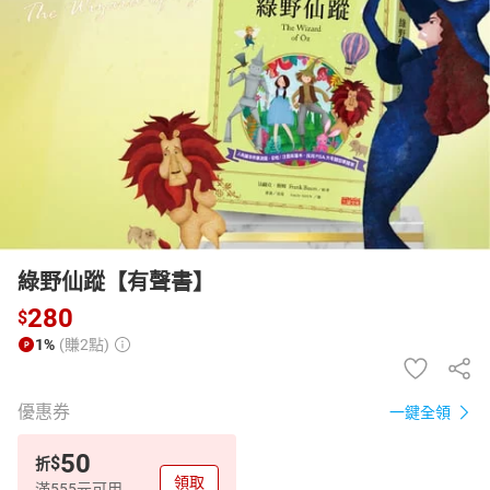
日本購物
電子/紙本書
HOT
綠野仙蹤【有聲書】
280
$
1%
(賺2點)
優惠券
一鍵全領
50
$
折
領取
滿555元可用