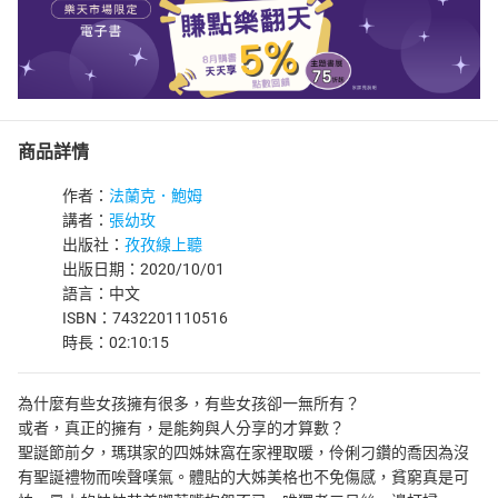
商品詳情
作者：
法蘭克．鮑姆
講者：
張幼玫
出版社：
孜孜線上聽
出版日期：2020/10/01
語言：中文
ISBN：7432201110516
時長：02:10:15
為什麼有些女孩擁有很多，有些女孩卻一無所有？
或者，真正的擁有，是能夠與人分享的才算數？
聖誕節前夕，瑪琪家的四姊妹窩在家裡取暖，伶俐刁鑽的喬因為沒
有聖誕禮物而唉聲嘆氣。體貼的大姊美格也不免傷感，貧窮真是可