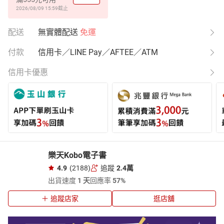
2026/08/09 15:59
截止
配送
無實體配送
免運
付款
信用卡／LINE Pay／AFTEE／ATM
信用卡優惠
樂天Kobo電子書
4.9
(2188)
追蹤
2.4萬
出貨速度
1 天
回應率
57%
追蹤店家
逛店舖