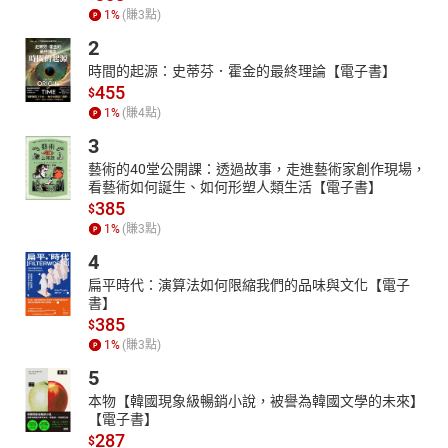
1
%
(賺
3
點)
2
時間的起源：史蒂芬．霍金的最終理論【電子書】
455
$
1
%
(賺
4
點)
3
藝術的40堂公開課：透過故事，走進藝術家創作現場，
看藝術如何誕生、如何形塑人類生活【電子書】
385
$
1
%
(賺
3
點)
4
扁平時代：演算法如何限縮我們的品味與文化【電子
書】
385
$
1
%
(賺
3
點)
5
本物【韓國現象級暢銷小說，被譽為韓國文學的未來】
【電子書】
287
$