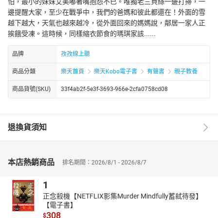
怕，最小的妹妹艾美嘟著嘴抱怨不已。唯獨老三貝絲一邊打掃，一
邊提醒大家，至少在戰爭中，我們的爸媽和彼此都還在！外面的雪
越下越大，天氣也越來越冷，從外面回來的媽媽說，鄰居一家人正
挨餓受凍。這時候，同樣縮衣節食的瑪琪家該......
品牌
孜孜線上聽
商品分類
樂天首頁
樂天Kobo電子書
有聲書
親子教養
商品貨號(SKU)
33f4ab2f-5e3f-3693-966e-2cfa0758cd08
退換貨須知
本店熱銷商品
排名期間：2026/8/1 - 2026/8/7
1
正念殺機【NETFLIX影集Murder Mindfully蓄弒待發】
【電子書】
308
$