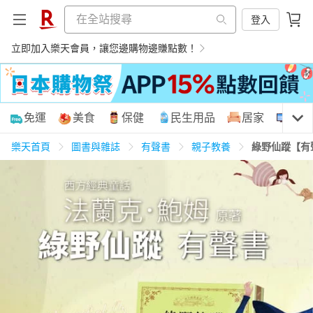
登入
立即加入樂天會員，讓您邊購物邊賺點數！
購物網分類
免運
美食
保健
民生用品
居家
3C
樂天首頁
圖書與雜誌
有聲書
親子教養
綠野仙蹤【有
天天免運
美食蛋糕
養生保健
民生用品
居家生活
3C家電
運動休閒
親子玩具
女裝
男裝
化妝保養
情趣用品