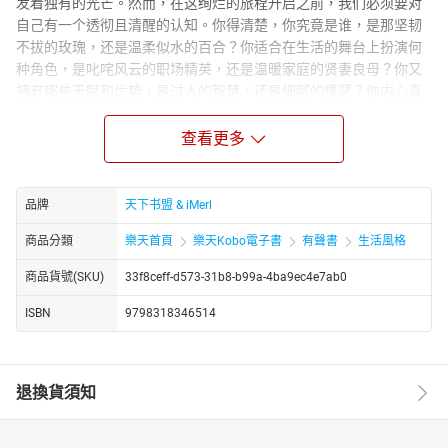
发着独有的光芒。然而，在这绚烂的旅程开启之前，我们必须要对
自己有一个透彻且清醒的认知。你得清楚，你究竟是谁，是那坚韧
不拔的玫瑰，还是温柔似水的百合？你适合在生活的舞台上扮演何
种角色，是叱咤风云的职场精英，还是温暖家庭的贤妻良母？你又
拥有哪些天赋和优势，是过人的智慧，还是细腻的情感？你内心真
正渴望的是什么，是事业的辉煌，还是家庭的温馨？你又该如何看
待自己，是自信满满，还是偶尔也会自我怀疑？
查看更多
#女性定位# #自我认知# #人生航向# #现实清醒# #价值呼唤# #理
想擎起#
品牌
天下书盟 & iMerl
对于一个女人来说，了解自己就像是为人生点亮了一盏明灯，只有
照亮内心，才能更好地雕琢自己，让自己绽放出最耀眼的光彩。也
商品分類
樂天首頁
樂天Kobo電子書
有聲書
生活風格
只有真正了解自己，我们才能在面对生活的种种选择时，做出最正
确的决定，从而更好地融入这个纷繁复杂的社会，看清社会的真实
商品貨號(SKU)
33f8ceff-d573-31b8-b99a-4ba9ec4e7ab0
面貌。
ISBN
9798318346514
没有定位的人生，就如同在大海中失去航向的帆船，在茫茫波涛中
随波逐流，最终迷失自我。倘若对现实缺乏清晰的认识，一直活在
自己编织的幻想世界里，以为生活会如自己所愿地发展，那么现实
退換貨須知
定会给你沉重的一击。你会发现，梦想越是完美无瑕，现实就越是
冷酷无情；曾经的理想越是高远，如今的跌落就越是惨痛。所以，
女人一定要懂得给自己的人生定位，认清真实的自我，用一颗平常