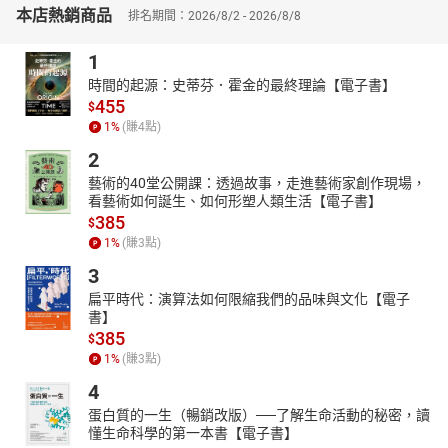
心去聆听内心深处自我价值的呼唤；要肯定自我，用一颗不屈不挠
本店熱銷商品
排名期間：2026/8/2 - 2026/8/8
的心去擎起那沉甸甸的理想；只有这样，我们才不会在人生的道路
上迷失方向，误入歧途。
1
https://youtube.com/@tianxiagushi?si=ZstiltPoiwO0g4fT
時間的起源：史蒂芬．霍金的最終理論【電子書】
455
http://www.youtube.com/channel/UC2yhCURng4uUj_phEqZwKig/
$
1
%
(賺
4
點)
2
藝術的40堂公開課：透過故事，走進藝術家創作現場，
看藝術如何誕生、如何形塑人類生活【電子書】
385
$
1
%
(賺
3
點)
3
扁平時代：演算法如何限縮我們的品味與文化【電子
書】
385
$
1
%
(賺
3
點)
4
蛋白質的一生（暢銷改版）──了解生命活動的秘密，讀
懂生命科學的第一本書【電子書】