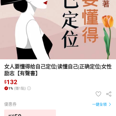
日本購物
電子/紙本書
HOT
女人要懂得给自己定位|读懂自己|正确定位|女性
励志【有聲書】
132
$
1%
(賺1點)
優惠券
一鍵全領