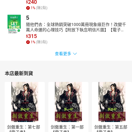
240
$
1
%
(賺
2
點)
5
隨他們去：全球熱銷突破1000萬冊現象級巨作！改變千
萬人命運的心理技巧【附放下執念明信片圖】【電子
書】
315
$
1
%
(賺
3
點)
查看更多
本店最新到貨
剑傲重生：第七部
剑傲重生：第一部
剑傲重生：第五部