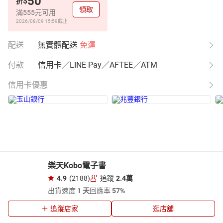
50
$
折
領取
滿555元可用
2026/08/09 15:59
截止
配送
無實體配送
免運
付款
信用卡／LINE Pay／AFTEE／ATM
信用卡優惠
樂天Kobo電子書
4.9
(2188)
追蹤
2.4萬
出貨速度
1 天
回應率
57%
追蹤店家
逛店舖