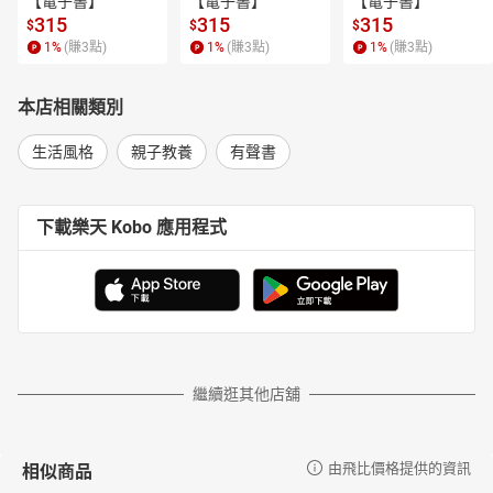
【電子書】
【電子書】
【電子書】
315
315
315
$
$
$
1
%
(賺
3
點)
1
%
(賺
3
點)
1
%
(賺
3
點)
本店相關類別
生活風格
親子教養
有聲書
下載樂天 Kobo 應用程式
繼續逛其他店舖
相似商品
由飛比價格提供的資訊