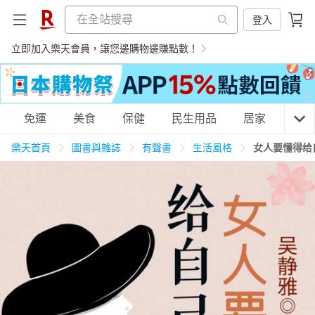
登入
立即加入樂天會員，讓您邊購物邊賺點數！
購物網分類
免運
美食
保健
民生用品
居家
3C
樂天首頁
圖書與雜誌
有聲書
生活風格
女人要懂得给
天天免運
美食蛋糕
養生保健
民生用品
居家生活
3C家電
運動休閒
親子玩具
女裝
男裝
化妝保養
情趣用品