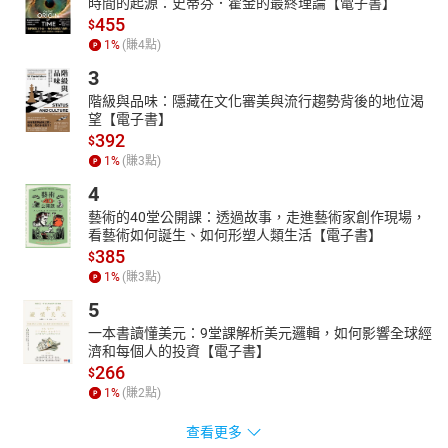
時間的起源：史蒂芬．霍金的最終理論【電子書】
455
$
1
%
(賺
4
點)
3
階級與品味：隱藏在文化審美與流行趨勢背後的地位渴
望【電子書】
392
$
1
%
(賺
3
點)
4
藝術的40堂公開課：透過故事，走進藝術家創作現場，
看藝術如何誕生、如何形塑人類生活【電子書】
385
$
1
%
(賺
3
點)
5
一本書讀懂美元：9堂課解析美元邏輯，如何影響全球經
濟和每個人的投資【電子書】
266
$
1
%
(賺
2
點)
查看更多