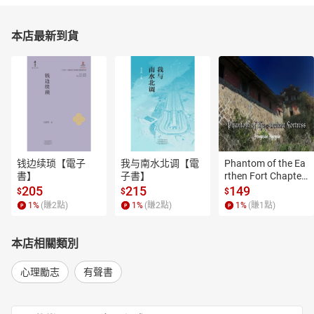
本店最新到貨
钱边续琐【電子
我与南水北调【電
Phantom of the Ea
書】
子書】
rthen Fort Chapter
 4【有聲書】
205
215
149
$
$
$
1
%
(賺
2
點)
1
%
(賺
2
點)
1
%
(賺
1
點)
本店相關類別
心理勵志
有聲書