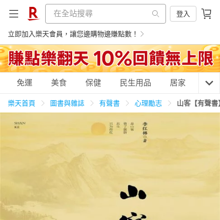
登入
立即加入樂天會員，讓您邊購物邊賺點數！
購物網分類
免運
美食
保健
民生用品
居家
3C
樂天首頁
圖書與雜誌
有聲書
心理勵志
山客【有聲書
天天免運
美食蛋糕
養生保健
民生用品
居家生活
3C家電
運動休閒
親子玩具
女裝
男裝
化妝保養
情趣用品