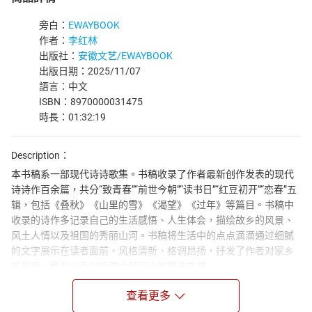
旁白：
EWAYBOOK
作者：
李红林
出版社：
安徽文艺/EWAYBOOK
出版日期：2025/11/07
語言：中文
ISBN：8970000031475
時長：01:32:19
Description：
本书稿系一部现代诗诗歌集。书稿收录了作者最新创作发表的现代
诗诗作百余篇，共分“致青春”“前世今朝”“读书日”“红豆初开”“恋春”五
辑，包括《叠秋》《山里的雪》《渴望》《过年》等篇目。书稿中
收录的诗作多记录自己的生活感悟、人生体会，描绘故乡的风景、
风土人情以及祖国的秀丽山河。书稿将生活中的点点滴滴通过细腻
的文字展示在读者面前，风格清新，格调昂扬，抒发了作者对家乡
的热爱、眷恋以及对祖国大好河山的赞美之情。
Author Biograph：
查看更多
李红林是云南省作家协会会员，现任丘北县文联主席、《普者黑》