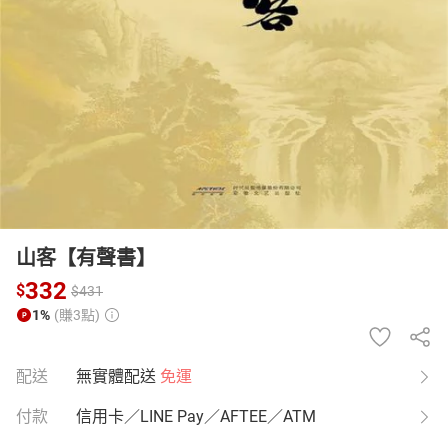
日本購物
電子/紙本書
HOT
山客【有聲書】
332
$
$
431
1%
(賺3點)
配送
無實體配送
免運
付款
信用卡／LINE Pay／AFTEE／ATM