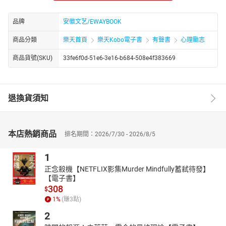
杂志主编。其作品散见于《边疆文学》《诗潮》《绿风》等报刊，
入选多种诗集，出版有《山客》等作品。创作风格贴合生活与地域
品牌
安徽文艺/EWAYBOOK
特色，文字兼具质感与温度，在文学领域有着持续的影响力与独特
表达。
商品分類
樂天首頁
樂天Kobo電子書
有聲書
心理勵志
商品貨號(SKU)
33fe6f0d-51e6-3e16-b684-508e4f383669
退換貨須知
本店熱銷商品
排名期間：2026/7/30 - 2026/8/5
1
正念殺機【NETFLIX影集Murder Mindfully蓄弒待發】
【電子書】
308
$
1
%
(賺
3
點)
2