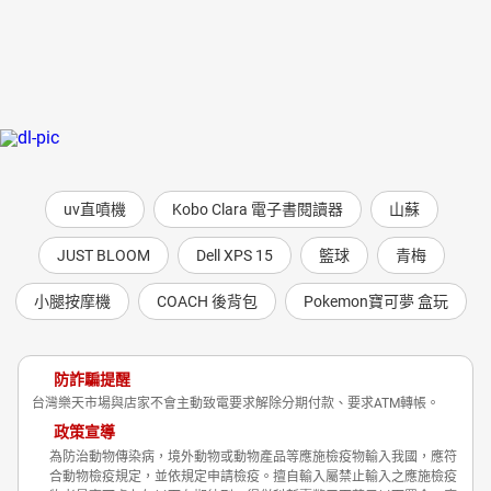
uv直噴機
Kobo Clara 電子書閱讀器
山蘇
JUST BLOOM
Dell XPS 15
籃球
青梅
小腿按摩機
COACH 後背包
Pokemon寶可夢 盒玩
防詐騙提醒
台灣樂天市場與店家不會主動致電要求解除分期付款、要求ATM轉帳。
政策宣導
為防治動物傳染病，境外動物或動物產品等應施檢疫物輸入我國，應符
合動物檢疫規定，並依規定申請檢疫。擅自輸入屬禁止輸入之應施檢疫