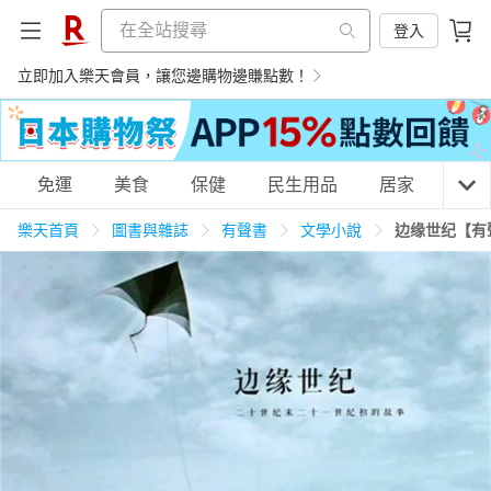
登入
立即加入樂天會員，讓您邊購物邊賺點數！
購物網分類
免運
美食
保健
民生用品
居家
3C
樂天首頁
圖書與雜誌
有聲書
文學小說
边缘世纪【有
天天免運
美食蛋糕
養生保健
民生用品
居家生活
3C家電
運動休閒
親子玩具
女裝
男裝
化妝保養
情趣用品