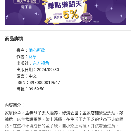
商品詳情
旁白：
随心所欲
作者：
沐筝
出版社：
东方视角
出版日期：2024/09/30
語言：中文
ISBN：8970000019647
時長：09:59:50
内容简介：
家庭纷争，孟老爷子无人赡养，惨淡去世；孟家店铺遭受洗劫、欺
骗后，店主孟辉堕落，染上赌瘾，在生活压力困乏的状态下走向陌
路。在这种环境成长的孟子欣，自小染上网瘾，并试着通过黄、