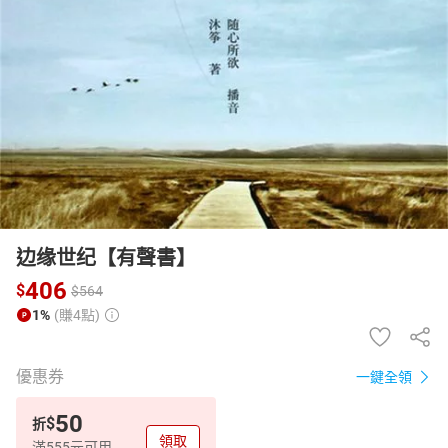
日本購物
電子/紙本書
HOT
边缘世纪【有聲書】
406
$
$
564
1%
(賺4點)
優惠券
一鍵全領
50
$
折
領取
滿555元可用