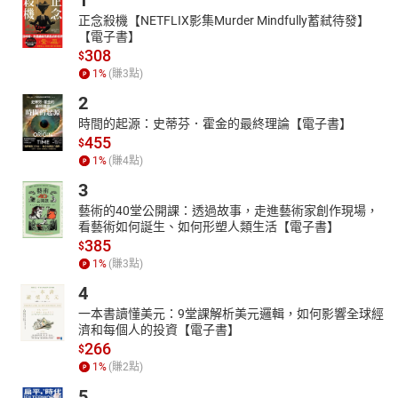
1
正念殺機【NETFLIX影集Murder Mindfully蓄弒待發】
【電子書】
308
$
1
%
(賺
3
點)
2
時間的起源：史蒂芬．霍金的最終理論【電子書】
455
$
1
%
(賺
4
點)
3
藝術的40堂公開課：透過故事，走進藝術家創作現場，
看藝術如何誕生、如何形塑人類生活【電子書】
385
$
1
%
(賺
3
點)
4
一本書讀懂美元：9堂課解析美元邏輯，如何影響全球經
濟和每個人的投資【電子書】
266
$
1
%
(賺
2
點)
5