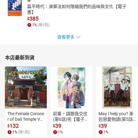
扁平時代：演算法如何限縮我們的品味與文化【電子
書】
385
$
1
%
(賺
3
點)
查看更多
本店最新到貨
The Female Corone
前輩，請跟我交往
May I help you? 漸
r of Dali Temple Vo
(第6話)完【電子
近戀愛物語(第5話)
l.6【有聲書】
書】
【電子書】
132
39
39
$
$
$
1
%
(賺
1
點)
1
%
1
%