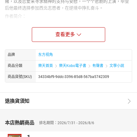
赌，以及恋爱来寻求精神的支持与安慰，一个个悲剧的上演，毕业
后他最终选择参加西北志愿者，在逆境中挣扎奋斗。
作者简介：
沐筝，江南客家人，1987年生于商人家庭，2011年大学本科毕业，
在校期间，参加过亚运会志愿者，毕业后做过临时工，从事过小说
查看更多
编辑、文化馆文案，现今为一名大学生村官。2007年开始发表作
品，出炉的作品众多，散文有《飞不回来的鸟》、《买了一只耳
塞》、《夕阳带去我的思念带去我的泪》；诗歌有《为你写诗》、
品牌
东方视角
《灯火阑珊处》等。
商品分類
樂天首頁
樂天Kobo電子書
有聲書
文學小說
商品貨號(SKU)
34334bf9-9ddc-3396-85d8-567ba5742309
退換貨須知
本店熱銷商品
排名期間：2026/7/31 - 2026/8/6