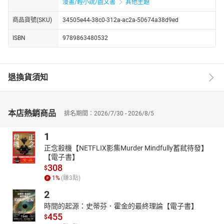
漫畫/輕小說/圖文書
其他主題
商品貨號(SKU)
34505e44-38c0-312a-ac2a-50674a38d9ed
ISBN
9789863480532
退換貨須知
本店熱銷商品
排名期間：2026/7/30 - 2026/8/5
1
正念殺機【NETFLIX影集Murder Mindfully蓄弒待發】
【電子書】
308
$
1
%
(賺
3
點)
2
時間的起源：史蒂芬．霍金的最終理論【電子書】
455
$