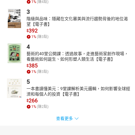
1
%
(賺
4
點)
3
階級與品味：隱藏在文化審美與流行趨勢背後的地位渴
望【電子書】
392
$
1
%
(賺
3
點)
4
藝術的40堂公開課：透過故事，走進藝術家創作現場，
看藝術如何誕生、如何形塑人類生活【電子書】
385
$
1
%
(賺
3
點)
5
一本書讀懂美元：9堂課解析美元邏輯，如何影響全球經
濟和每個人的投資【電子書】
266
$
1
%
(賺
2
點)
查看更多