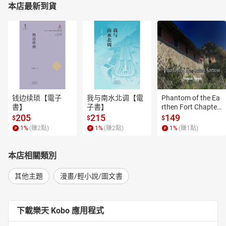
本店最新到貨
钱边续琐【電子
我与南水北调【電
Phantom of the Ea
書】
子書】
rthen Fort Chapter
 4【有聲書】
205
215
149
$
$
$
1
%
(賺
2
點)
1
%
(賺
2
點)
1
%
(賺
1
點)
本店相關類別
其他主題
漫畫/輕小說/圖文書
下載樂天 Kobo 應用程式