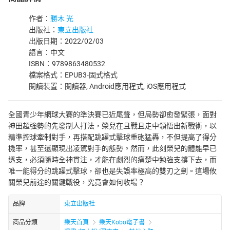
作者：
勝木 光
出版社：
東立出版社
出版日期：2022/02/03
語言：中文
ISBN：9789863480532
檔案格式：EPUB3-固式格式
閱讀裝置：閱讀器, Android應用程式, iOS應用程式
全國青少年網球大賽的準決賽已近尾聲，但局勢卻愈發緊張，面對
神田超強勢的先發制人打法，榮兒在且戰且走中領悟出新戰術，以
精準控球牽制對手，再搭配跳躍式擊球重砲猛轟，不但提高了得分
機率，甚至還顯現出凌駕對手的態勢。然而，此刻榮兒的體能早已
透支，必須隨時全神貫注，才能在劇烈的痛楚中勉強支撐下去，而
唯一能得分的跳躍式擊球，卻也是失誤率極高的雙刃之劍。這場攸
關榮兒前途的關鍵戰役，究竟會如何收場？
品牌
東立出版社
商品分類
樂天首頁
樂天Kobo電子書