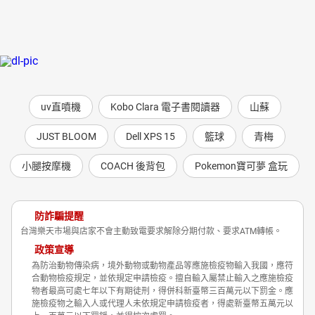
uv直噴機
Kobo Clara 電子書閱讀器
山蘇
JUST BLOOM
Dell XPS 15
籃球
青梅
小腿按摩機
COACH 後背包
Pokemon寶可夢 盒玩
防詐騙提醒
台灣樂天市場與店家不會主動致電要求解除分期付款、要求ATM轉帳。
政策宣導
為防治動物傳染病，境外動物或動物產品等應施檢疫物輸入我國，應符
合動物檢疫規定，並依規定申請檢疫。擅自輸入屬禁止輸入之應施檢疫
物者最高可處七年以下有期徒刑，得併科新臺幣三百萬元以下罰金。應
施檢疫物之輸入人或代理人未依規定申請檢疫者，得處新臺幣五萬元以