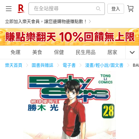
登入
立即加入樂天會員，讓您邊購物邊賺點數！
購物網分類
免運
美食
保健
民生用品
居家
3C
樂天首頁
圖書與雜誌
電子書
漫畫/輕小說/圖文書
BA
天天免運
美食蛋糕
養生保健
民生用品
居家生活
3C家電
運動休閒
親子玩具
女裝
男裝
化妝保養
情趣用品