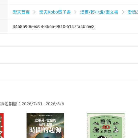
樂天首頁
樂天Kobo電子書
漫畫/輕小說/圖文書
愛情
34585906-eb94-366a-9810-6147fa4b2ee3
者保護法
第
19
條第
1
項後段
暨
通訊交易解除權合理例外情事適用
供即為完成之線上服務，經消費者事先同意始提供。」 之商品
排名期間：2026/7/31 - 2026/8/6
訂購本店鋪之商品即代表知悉本店鋪所銷售之商品為電子書，屬
取電子書，不得請求退貨退款。
品
放入
購物車
登入
帳號
欲取消訂單或辦理退貨時，請登入樂天市場，並於「我的訂單」
Shopping cart
Login
將依您的申請進行審核，待審核通過後將為您辦理退款事宜。
市場須以整筆訂單為單位進行取消/退貨，恕無法以單支商品取消