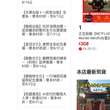
8/16止
購書後，
【大牌出版 x 一起來出版】全
書系，單本85折，至8/13止
Step1
1
【聯經出版】吃好油降血糖，
從控醣到舒壓的全方位健康提
正念殺機【NETFLI
案，單本85折，至7/31止
Murder Mindfully
發】【電子書】
308
$
【皇冠文化】東野圭吾紀念書
展，單本85折起，至8/31止
1
%
(賺
3
點)
【啟動文化】翻轉思維的練習
－《利他》延伸書展，單本
85折，至8/14止
本店最新到貨
【橡樹林文化】一行禪師百歲
誕辰紀念書展，單本85折，
至8/22止
【校園書房】AI世代的職場大
人學！新書$250、單本88
折，至8/31止
付款方