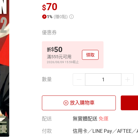
70
$
1%
(賺0點)
優惠券
50
$
折
領取
滿555元可用
2026/08/09 15:59
截止
數量
放入購物車
配送
無實體配送
免運
付款
信用卡／LINE Pay／AFTEE／