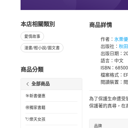
本店相關類別
商品詳情
愛情故事
作者：
氷栗優
出版社：
秋田
漫畫/輕小說/圖文書
出版日期：200
語言：中文
ISBN：68500
商品分類
檔案格式：EP
閱讀裝置：閱讀器
全部商品
🎯新書優惠
為了保護生命遭受
保護著的真尋，在
🉐獨家書籍
💘樂天女孩
品牌