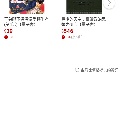
豫期
服務時間：週一到週五 10:00-12:00、
易解
13:00-17:00 (國定假日及例假日休息)
王弟殿下深深溺愛轉生者
最後的天空：臺灣政治思
鬼島
品性
客服電話：0080-1857077
(第4話)【電子書】
想史研究【電子書】
小事
請參
客服信箱：
聯絡店家
39
546
33
$
$
$
1
%
1
%
(賺
5
點)
1
%
由飛比價格提供的資訊