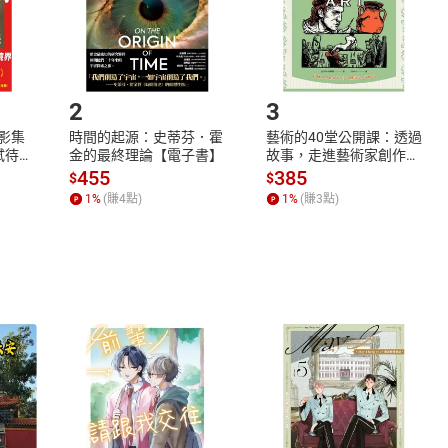
如何開始使用？
.選擇閱讀載具
Step2.
2
3
X影集
時間的起源：史蒂芬．霍
藝術的40堂公開課：透過
蓄弒待
金的最終理論【電子書】
故事，走進藝術家創作現
場，看藝術如何誕生、如
455
385
$
$
何形塑人類生活【電子
1
%
(賺
4
點)
1
%
(賺
3
點)
書】
式
退換貨規範