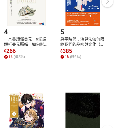
登入帳號，下載書籍後看書
4
5
6
一本書讀懂美元：9堂課
扁平時代：演算法如何限
本物
解析美元邏輯，如何影響
縮我們的品味與文化【電
說，
全球經濟和每個人的投資
子書】
來】
266
385
28
$
$
$
【電子書】
1
%
(賺
2
點)
1
%
(賺
3
點)
1
%
客服資訊