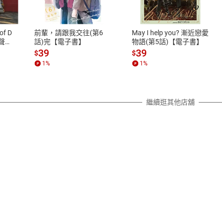
、LINE PAY、AFTEE
本店是否提供消費者保護法七日猶
之權利，遽消費者保護法及通訊交
of D
前輩，請跟我交往(第6
May I help you? 漸近戀愛
除權合理例外情事適用準則，依商
有聲
話)完【電子書】
物語(第5話)【電子書】
質各有不同規定。詳細退換貨說明
39
39
$
$
照各商品說明。
1
%
1
%
詳細說明
繼續逛其他店舖