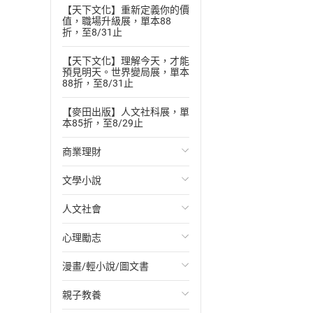
【天下文化】重新定義你的價
值，職場升級展，單本88
折，至8/31止
【天下文化】理解今天，才能
預見明天。世界變局展，單本
88折，至8/31止
【麥田出版】人文社科展，單
本85折，至8/29止
商業理財
文學小說
投資理財
人文社會
經濟/趨勢
歐美文學
心理勵志
財務/金融
日本文學
國際關係
漫畫/輕小說/圖文書
管理/領導
韓國文學
政治
心靈成長/情緒
親子教養
職場工作術
華文文學
社會科學
人際關係
輕小說