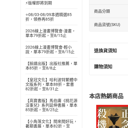
⚡版權即將到期
商品分類
⭐08/03-08/09本週精選85
折，領券再85折
商品貨號(SKU)
2026線上漫畫博覽會-漫畫，
單本79折起，至8/15止
2026線上漫畫博覽會-輕小
退換貨須知
說，單本79折起，至8/15止
【臉譜出版】出版社推薦，單
購物須知
本85折，至8/8止
退換貨規定：
(
一
)
依
消費
【皇冠文化】哈利波特繁體中
內容或一經提
文版系列，單本88折，套書
82折起，至8/31止
購書須知
定。
本店熱銷商品
(
二
)
消費者
【高寶書版】馬伯庸《桃花源
且已下載
/
存
沒事兒》系列延伸書展，單本
挑選
商
85折起，至8/25止
退貨方式：您
Choose
貨」，本店鋪
【小角落文化】閱來閱好玩，
暑期書展，單本82折，至
請注意，樂天