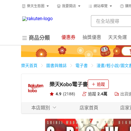
樂天生態圈
我要開店
網站導覽
購
優惠券
抽獎優惠
天天免運
商品分類
樂天首頁
圖書與雜誌
電子書
漫畫/輕小說/圖文
樂天Kobo電子書
追蹤
4.9
(2188)
追蹤
2.4萬
出貨
本店類別
店家首頁
店家