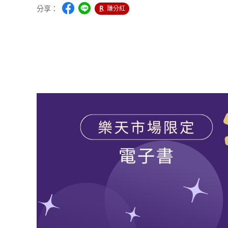
分享：
賺分紅