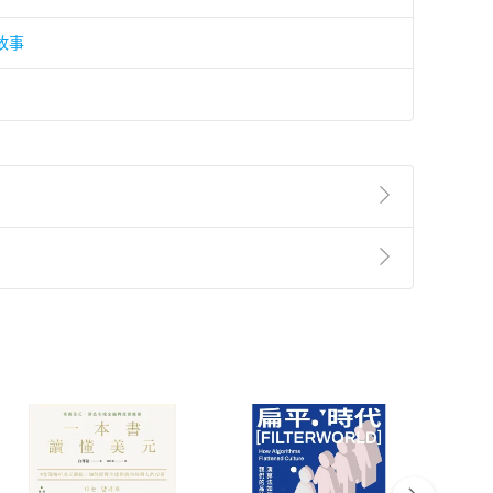
故事
準則
第
2
條第
5
款之規定，「非以有形媒介提供之數位
，不適用消保法第
19
條第
1
項七日內無條件退貨之規
非以有形媒介提供之數位內容，消費者同意若訂購後
付款
方式
完成
訂單
中點選「瀏覽訂單明細」
>
「申請取消訂單
/
退
Payment
Complete
/退貨。