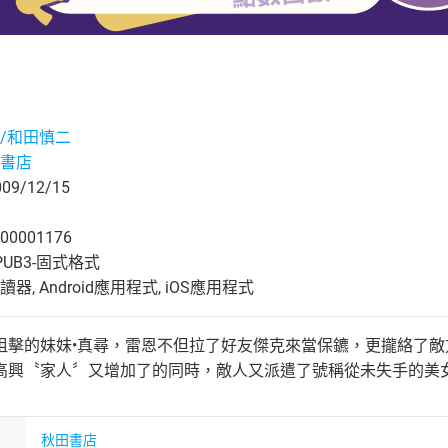
/和田慎二
書店
9/12/15
00001176
UB3-固式格式
, Android應用程式, iOS應用程式
狙擊的妹妹•真尋，雷恩不但拉了好友傑克來當保鑣，更攏絡了敵
高興〝家人〞又增加了的同時，敵人又派遣了號稱從未失手的美
秋田書店