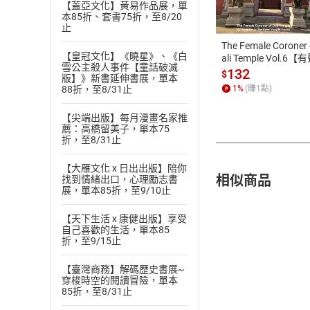
【蓋亞文化】黃易作品展，單
本85折、套書75折，至8/20
ATM轉帳、信用卡
止
The Female Coroner 
【皇冠文化】《曉星》、《白
ali Temple Vol.6【
雪公主殺人事件【童話破滅
書】
132
$
版】》新書延伸書展，單本
88折，至8/31止
1
%
(賺
1
點)
【尖端出版】每月漫畫名家推
薦：高橋留美子，單本75
折，至8/31止
【大雁文化 x 日出出版】陪你
相似商品
找到情緒出口，心理勵志書
展，單本85折，至9/10止
【天下生活 x 康健出版】享受
自己喜歡的生活，單本85
折，至9/15止
【臺灣商務】解碼歷史書展~
穿梭時空的閱讀冒險，單本
85折，至8/31止