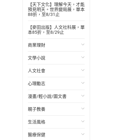
【天下文化】理解今天，才能
預見明天。世界變局展，單本
88折，至8/31止
【麥田出版】人文社科展，單
本85折，至8/29止
商業理財
文學小說
投資理財
人文社會
經濟/趨勢
歐美文學
心理勵志
財務/金融
日本文學
國際關係
漫畫/輕小說/圖文書
管理/領導
韓國文學
政治
心靈成長/情緒
親子教養
職場工作術
華文文學
社會科學
人際關係
輕小說
生活風格
成功法
經典文學
台灣/中國歷史
兩性關係
奇幻/科幻
教育現場
醫療保健
行銷/廣告
成長/家庭生活小說
日/韓歷史
心理學
愛情故事
兒童文學/故事
飲食/食譜