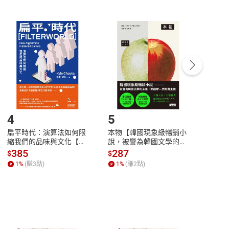
非以有形媒介提供之數位內容，消費者同意若訂購後
付款
方式
完成
訂單
中點選「瀏覽訂單明細」
>
「申請取消訂單
/
退
Payment
Complete
/退貨。
登入帳號，下載書籍後看書
4
5
6
扁平時代：演算法如何限
本物【韓國現象級暢銷小
蛋白
縮我們的品味與文化【電
說，被譽為韓國文學的未
版）─
子書】
來】【電子書】
秘密
385
287
24
$
$
$
一本
1
%
(賺
3
點)
1
%
(賺
2
點)
1
%