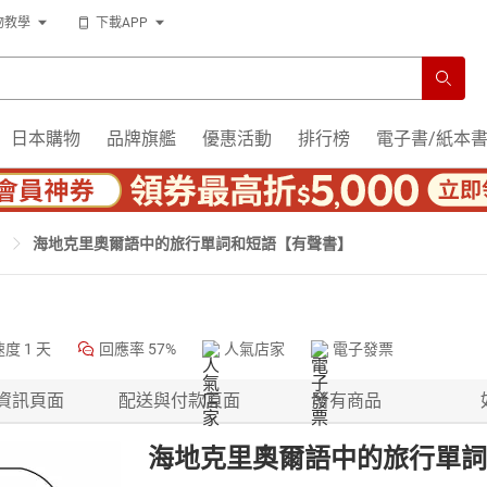
物教學
下載APP
日本購物
品牌旗艦
優惠活動
排行榜
電子書/紙本
海地克里奧爾語中的旅行單詞和短語【有聲書】
速度
1 天
回應率
57%
人氣店家
電子發票
資訊頁面
配送與付款頁面
所有商品
海地克里奧爾語中的旅行單詞