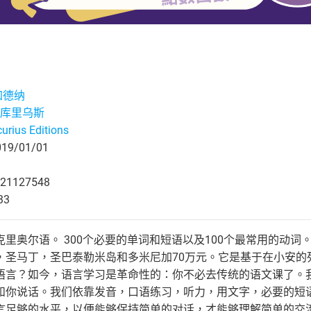
加德纳
库里乌斯
urius Editions
9/01/01
21127548
33
里奥尔语。 300个必要的单词和短语以及100个最常用的动词
，圣马丁，圣巴泰勒米岛和多米尼加70万元。它是基于在小安的
语言？如今，语言学习是革命性的：你不必去传统的语文课了。
和你说话。我们依靠发音，口语练习，听力，用文字，必要的短语
言足够的水平，以便能够保持简单的对话，才能够理解简单的交