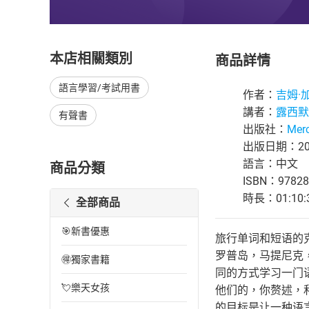
本店相關類別
商品詳情
語言學習/考試用書
作者：
吉姆·
講者：
露西默
有聲書
出版社：
Merc
出版日期：201
語言：中文
商品分類
ISBN：97828
時長：01:10:
全部商品
🎯新書優惠
旅行单词和短语的克
罗普岛，马提尼克
🉐獨家書籍
同的方式学习一门
💘樂天女孩
他们的，你赘述，
的目标是让一种语