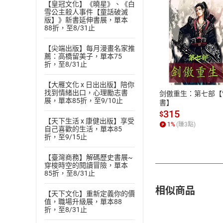
【皇冠文化】《曉星》、《白
雪公主殺人事件【童話破滅
版】》新書延伸書展，單本
88折，至8/31止
【尖端出版】每月漫畫名家推
付款方
薦：高橋留美子，單本75
折，至8/31止
ATM轉帳、信用卡
【大雁文化 x 日出出版】陪你
找到情緒出口，心理勵志書
剑傲重生：第七部【
展，單本85折，至9/10止
書】
315
$
【天下生活 x 康健出版】享受
1
%
(賺
3
點)
自己喜歡的生活，單本85
折，至9/15止
【臺灣商務】解碼歷史書展~
穿梭時空的閱讀冒險，單本
85折，至8/31止
相似商品
【天下文化】重新定義你的價
值，職場升級展，單本88
折，至8/31止