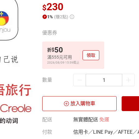
230
$
1%
(賺2點)
優惠券
50
$
折
領取
滿555元可用
2026/08/09 15:59
截止
數量
放入購物車
配送
無實體配送
免運
付款
信用卡／LINE Pay／AFTEE／