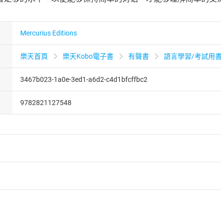
Mercurius Editions
樂天首頁
樂天Kobo電子書
有聲書
語言學習/考試用
3467b023-1a0e-3ed1-a6d2-c4d1bfcffbc2
9782821127548
者保護法
第
19
條第
1
項後段
暨
通訊交易解除權合理例外情事適用
供即為完成之線上服務，經消費者事先同意始提供。」 之商品