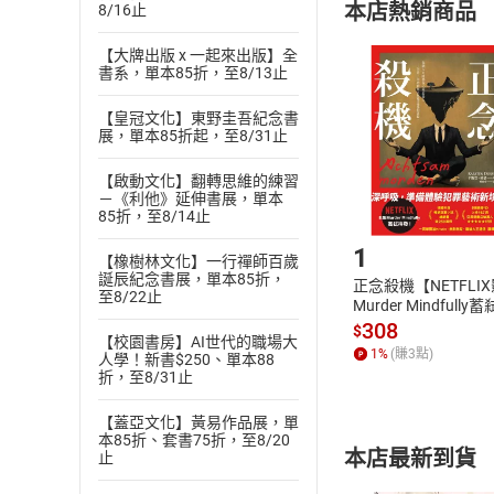
本店熱銷商品
8/16止
(
二
)
消費者
且已下載
/
存
【大牌出版 x 一起來出版】全
挑選
商
書系，單本85折，至8/13止
退貨方式：您
Choose
貨」，本店鋪
【皇冠文化】東野圭吾紀念書
請注意，樂天
展，單本85折起，至8/31止
購書後，
【啟動文化】翻轉思維的練習
－《利他》延伸書展，單本
Step1
85折，至8/14止
1
【橡樹林文化】一行禪師百歲
誕辰紀念書展，單本85折，
正念殺機【NETFLI
至8/22止
Murder Mindfully
發】【電子書】
308
$
【校園書房】AI世代的職場大
1
%
(賺
3
點)
人學！新書$250、單本88
折，至8/31止
【蓋亞文化】黃易作品展，單
本85折、套書75折，至8/20
本店最新到貨
止