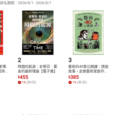
排名期間：2026/8/1 - 2026/8/7
訂購本店鋪之商品即代表知悉本店鋪所銷售之商品為電子書，屬
取電子書，不得請求退貨退款。
品
放入
購物車
登入
帳號
欲取消訂單或辦理退貨時，請登入樂天市場，並於「我的訂單」
Shopping cart
Login
將依您的申請進行審核，待審核通過後將為您辦理退款事宜。
市場須以整筆訂單為單位進行取消/退貨，恕無法以單支商品取消
如何開始使用？
.選擇閱讀載具
Step2.
2
3
X影集
時間的起源：史蒂芬．霍
藝術的40堂公開課：透過
蓄弒待
金的最終理論【電子書】
故事，走進藝術家創作現
場，看藝術如何誕生、如
455
385
$
$
何形塑人類生活【電子
1
%
(賺
4
點)
1
%
(賺
3
點)
書】