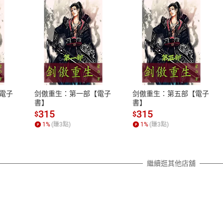
式
退換貨規範
、LINE PAY、AFTEE
本店是否提供消費者保護法七日猶
之權利，遽消費者保護法及通訊交
電子
剑傲重生：第一部【電子
剑傲重生：第五部【電子
除權合理例外情事適用準則，依商
書】
書】
質各有不同規定。詳細退換貨說明
315
315
$
$
照各商品說明。
1
%
(賺
3
點)
1
%
(賺
3
點)
詳細說明
繼續逛其他店舖