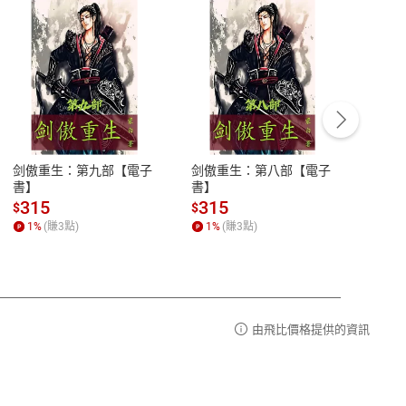
客服資訊
豫期
服務時間：週一到週五 10:00-12:00、
易解
13:00-17:00 (國定假日及例假日休息)
剑傲重生：第九部【電子
剑傲重生：第八部【電子
潜水史
品性
客服電話：0080-1857077
書】
書】
andari
al) Sc
請參
客服信箱：
聯絡店家
315
315
13
$
$
$
r【電
1
%
(賺
3
點)
1
%
(賺
3
點)
1
%
由飛比價格提供的資訊