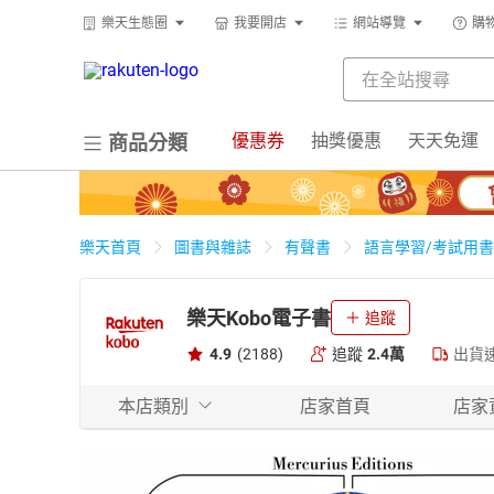
樂天生態圈
我要開店
網站導覽
購
優惠券
抽獎優惠
天天免運
商品分類
樂天首頁
圖書與雜誌
有聲書
語言學習/考試用書
樂天Kobo電子書
追蹤
4.9
(2188)
追蹤
2.4萬
出貨
本店類別
店家首頁
店家