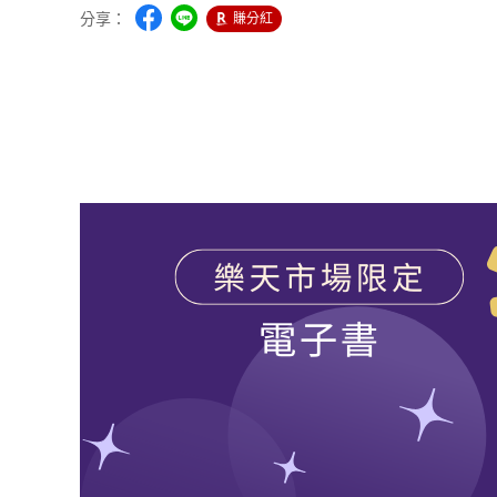
分享：
賺分紅