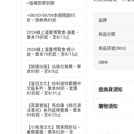
⚡版權即將到期
⭐08/03-08/09本週精選85
品牌
折，領券再85折
2026線上漫畫博覽會-漫畫，
商品分類
單本79折起，至8/15止
商品貨號(SKU)
2026線上漫畫博覽會-輕小
說，單本79折起，至8/15止
ISBN
【臉譜出版】出版社推薦，單
本85折，至8/8止
【皇冠文化】哈利波特繁體中
文版系列，單本88折，套書
退換貨須知
82折起，至8/31止
【高寶書版】馬伯庸《桃花源
購物須知
退換貨規定：
沒事兒》系列延伸書展，單本
85折起，至8/25止
(
一
)
依
消費
內容或一經提
【小角落文化】閱來閱好玩，
購書須知
定。
暑期書展，單本82折，至