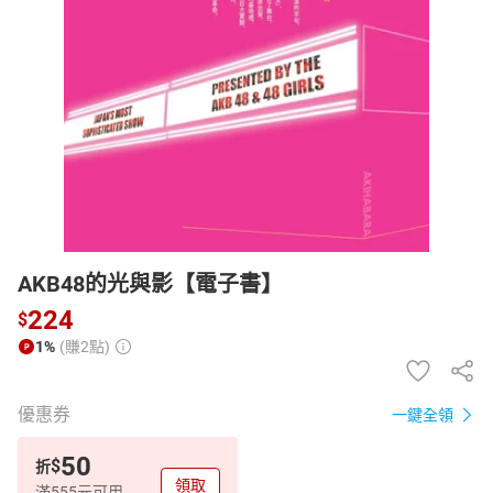
日本購物
電子/紙本書
HOT
AKB48的光與影【電子書】
224
$
1%
(賺2點)
優惠券
一鍵全領
50
$
折
領取
滿555元可用