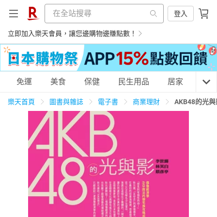
登入
立即加入樂天會員，讓您邊購物邊賺點數！
購物網分類
免運
美食
保健
民生用品
居家
3C
樂天首頁
圖書與雜誌
電子書
商業理財
AKB48的光
天天免運
美食蛋糕
養生保健
民生用品
居家生活
3C家電
運動休閒
親子玩具
女裝
男裝
化妝保養
情趣用品