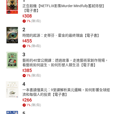
1
以非常流暢及十分平易的文字，提供給一般社會大眾，瞭解日本的
正念殺機【NETFLIX影集Murder Mindfully蓄弒待發】
偶像文化、偶像歷史的源流，以及解析近似龜毛又極具創新力的日
【電子書】
本社會，為什麼流行文化能這麼興盛，以及如何領先潮流來創造出
308
$
新的偶像流行趨勢。
1
%
(賺
3
點)
2
時間的起源：史蒂芬．霍金的最終理論【電子書】
455
$
1
%
(賺
4
點)
3
藝術的40堂公開課：透過故事，走進藝術家創作現場，
看藝術如何誕生、如何形塑人類生活【電子書】
385
$
1
%
(賺
3
點)
4
一本書讀懂美元：9堂課解析美元邏輯，如何影響全球經
濟和每個人的投資【電子書】
266
$
1
%
(賺
2
點)
5