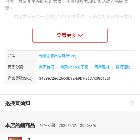
台灣一直有非常多的迷群大眾，不斷追逐著AKB48活動的點點滴
滴。
由鬼才秋元康一手創造的AKB48團體，無疑是對疲弱的日本經
濟透出了一道強光。這個女子天團，以清新明亮的正面形象，用充
滿希望力量的青春歌曲，鎖定校園為主體的概念，打造出不同偶像
查看更多
塑造的新模式，並且用快速的細胞分裂，不斷地在日本國內與鄰近
國家成立姐妹團體，進而形成了世界級的偶像天團模式。
這個團體，結合「個人特色」與「未完成型」兩個重元素，使
品牌
翰蘆圖書出版有限公司
得AKB48模式成為一種「灰姑娘情結」的最大展現，「想要去為某
個人加油」的心境，不管男性還是女性、年輕或是年長，或許是模
商品分類
樂天首頁
樂天Kobo電子書
商業理財
投資理財
擬戀愛對象、或許投射自己的心情、或許是欣慰地鼓勵這些跌跌撞
商品貨號(SKU)
3489e72e-c26c-3b92-a9b1-8d37c38c18df
撞卻持續努力的女孩子，無論那一種心情都能在AKB48當中找到自
己支持的對象。
這個團體緊緊抓住次文化的特點，以其最獨特的市場策略研
究，創造出三次元世界的偶像養成遊戲的新特點，這個祕密，是包
退換貨須知
含了迷群，以及研究市場行銷或者是偶像經營的經紀公司最想探究
的。
作者李世暉教授，是國內非常知名的日本內容產業研究專家，
本店熱銷商品
排名期間：2026/7/31 - 2026/8/6
擁有京都大學經濟系博士學位的李世暉教授，目前擔任日本研究學
位學程的所長，這本由他主要籌畫和撰寫的《AKB48的光與影》，