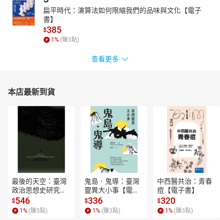
扁平時代：演算法如何限縮我們的品味與文化【電子
書】
385
$
1
%
(賺
3
點)
查看更多
本店最新到貨
最後的天空：臺灣
鬼島．鬼導：臺灣
中西醫共治：青春
政治思想史研究
靈異大小事【電子
痘【電子書】
【電子書】
書】
546
336
320
$
$
$
1
%
(賺
5
點)
1
%
(賺
3
點)
1
%
(賺
3
點)