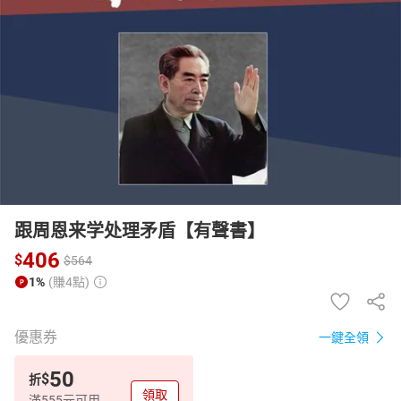
日本購物
電子/紙本書
HOT
跟周恩来学处理矛盾【有聲書】
406
$
$
564
1%
(賺4點)
優惠券
一鍵全領
50
$
折
領取
滿555元可用