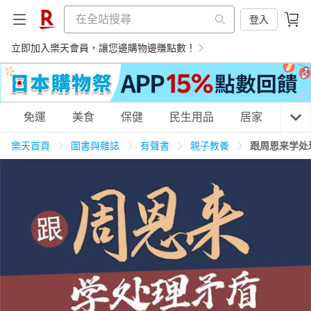
登入
立即加入樂天會員，讓您邊購物邊賺點數！
購物網分類
免運
美食
保健
民生用品
居家
3C
樂天首頁
圖書與雜誌
有聲書
親子教養
跟周恩来学处
天天免運
美食蛋糕
養生保健
民生用品
居家生活
3C家電
運動休閒
親子玩具
女裝
男裝
化妝保養
情趣用品