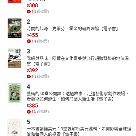
308
$
1
%
(賺
3
點)
2
時間的起源：史蒂芬．霍金的最終理論【電子書】
455
$
1
%
(賺
4
點)
3
階級與品味：隱藏在文化審美與流行趨勢背後的地位渴
望【電子書】
392
$
1
%
(賺
3
點)
4
藝術的40堂公開課：透過故事，走進藝術家創作現場，
看藝術如何誕生、如何形塑人類生活【電子書】
385
$
1
%
(賺
3
點)
5
一本書讀懂美元：9堂課解析美元邏輯，如何影響全球經
濟和每個人的投資【電子書】