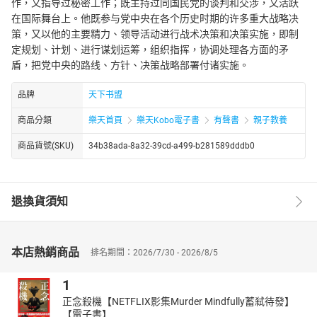
作，又指导过秘密工作；既主持过同国民党的谈判和交涉，又活跃
在国际舞台上。他既参与党中央在各个历史时期的许多重大战略决
策，又以他的主要精力、领导活动进行战术决策和决策实施，即制
定规划、计划、进行谋划运筹，组织指挥，协调处理各方面的矛
盾，把党中央的路线、方针、决策战略部署付诸实施。
品牌
天下书盟
商品分類
樂天首頁
樂天Kobo電子書
有聲書
親子教養
商品貨號(SKU)
34b38ada-8a32-39cd-a499-b281589dddb0
退換貨須知
本店熱銷商品
排名期間：2026/7/30 - 2026/8/5
1
正念殺機【NETFLIX影集Murder Mindfully蓄弒待發】
【電子書】