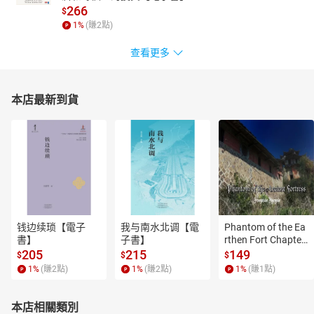
266
$
1
%
(賺
2
點)
查看更多
本店最新到貨
钱边续琐【電子
我与南水北调【電
Phantom of the Ea
書】
子書】
rthen Fort Chapter
 4【有聲書】
205
215
149
$
$
$
1
%
(賺
2
點)
1
%
(賺
2
點)
1
%
(賺
1
點)
本店相關類別