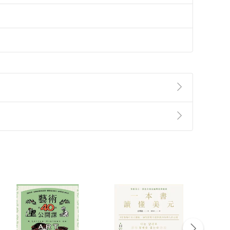
準則
第
2
條第
5
款之規定，「非以有形媒介提供之數位
，不適用消保法第
19
條第
1
項七日內無條件退貨之規
非以有形媒介提供之數位內容，消費者同意若訂購後
付款
方式
完成
訂單
中點選「瀏覽訂單明細」
>
「申請取消訂單
/
退
Payment
Complete
/退貨。