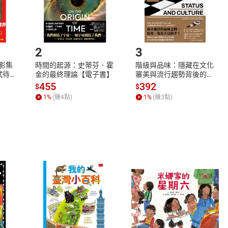
如何開始使用？
.選擇閱讀載具
Step2.
2
3
X影集
時間的起源：史蒂芬．霍
階級與品味：隱藏在文化
蓄弒待
金的最終理論【電子書】
審美與流行趨勢背後的地
位渴望【電子書】
455
392
$
$
1
%
(賺
4
點)
1
%
(賺
3
點)
式
退換貨規範