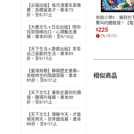
【尖端出版】每月漫畫名家推
ATM轉帳、信用卡
薦：高橋留美子，單本75
折，至8/31止
地獄小學6：嚇到也
驚叫的體驗營！【電
【大雁文化 x 日出出版】陪你
書】
225
$
找到情緒出口，心理勵志書
1
%
(賺
2
點)
展，單本85折，至9/10止
【天下生活 x 康健出版】享受
自己喜歡的生活，單本85
折，至9/15止
【臺灣商務】解碼歷史書展~
相似商品
穿梭時空的閱讀冒險，單本
85折，至8/31止
【天下文化】重新定義你的價
值，職場升級展，單本88
折，至8/31止
【天下文化】理解今天，才能
預見明天。世界變局展，單本
88折，至8/31止