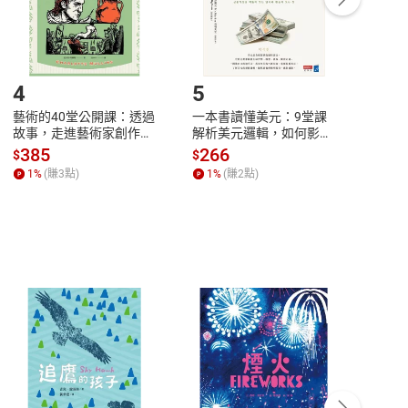
登入帳號，下載書籍後看書
4
5
6
藝術的40堂公開課：透過
一本書讀懂美元：9堂課
本物
故事，走進藝術家創作現
解析美元邏輯，如何影響
說，
場，看藝術如何誕生、如
全球經濟和每個人的投資
來】
385
266
28
$
$
$
何形塑人類生活【電子
【電子書】
1
%
(賺
3
點)
1
%
(賺
2
點)
1
%
書】
客服資訊