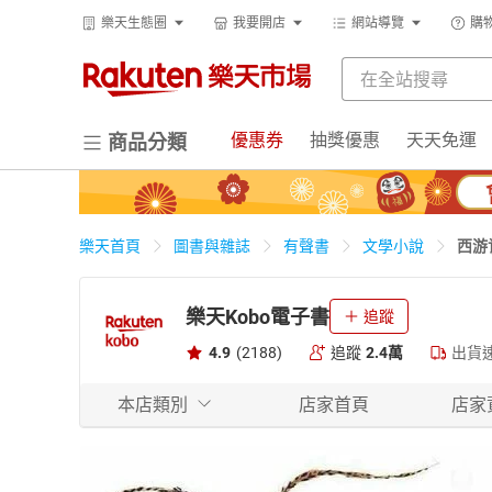
樂天生態圈
我要開店
網站導覽
購
優惠券
抽獎優惠
天天免運
商品分類
西游
樂天首頁
圖書與雜誌
有聲書
文學小說
樂天Kobo電子書
追蹤
4.9
(2188)
追蹤
2.4萬
出貨
本店類別
店家首頁
店家