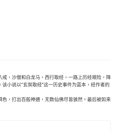
八戒、沙僧和白龙马，西行取经，一路上历经艰险，降
该小说以“玄奘取经”这一历史事件为蓝本，经作者的
惧色，打出百般神通，无数仙佛尽皆骇然。最后被如来