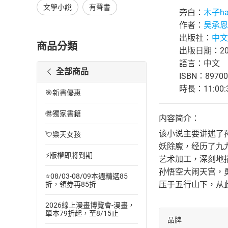
文學小說
有聲書
旁白：
木子h
作者：
吴承恩
出版社：
中文
商品分類
出版日期：202
語言：中文
全部商品
ISBN：89700
時長：11:00:
🎯新書優惠
🉐獨家書籍
内容简介：
该小说主要讲述了
💘樂天女孩
妖除魔，经历了九
⚡版權即將到期
艺术加工，深刻地
孙悟空大闹天宫，
⭐08/03-08/09本週精選85
压于五行山下，从
折，領券再85折
2026線上漫畫博覽會-漫畫，
單本79折起，至8/15止
品牌