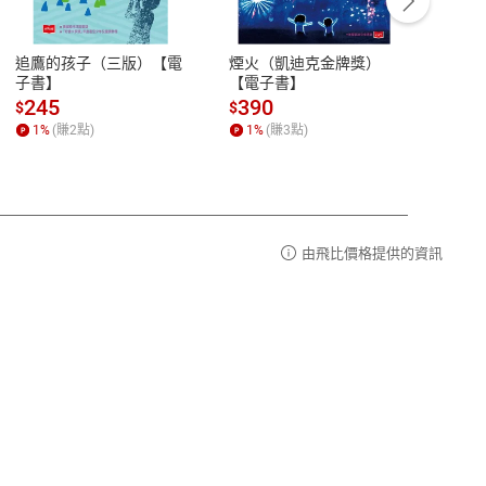
豫期
服務時間：週一到週五 10:00-12:00、
易解
13:00-17:00 (國定假日及例假日休息)
追鷹的孩子（三版）【電
煙火（凱迪克金牌獎）
用熱
品性
客服電話：0080-1857077
子書】
【電子書】
蹟：
請參
客服信箱：
聯絡店家
245
390
37
$
$
$
1
%
(賺
2
點)
1
%
(賺
3
點)
1
%
由飛比價格提供的資訊