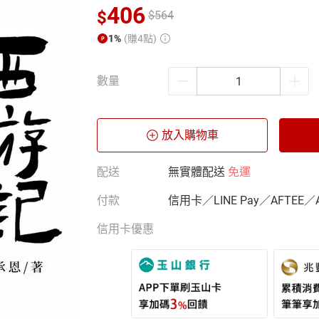
406
$
$
564
1%
(賺4點)
數量
放入購物車
配送
無實體配送
免運
付款
信用卡／LINE Pay／AFTEE／
信用卡優惠