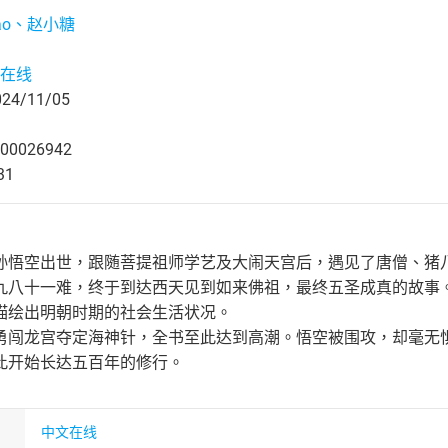
ao、赵小糖
在线
4/11/05
00026942
31
孙悟空出世，跟随菩提祖师学艺及大闹天宫后，遇见了唐僧、猪
九八十一难，终于到达西天见到如来佛祖，最终五圣成真的故事。
描绘出明朝时期的社会生活状况。
勇闯龙宫夺定海神针，全书至此达到高潮。悟空被围攻，却毫无
此开始长达五百年的修行。
中文在线