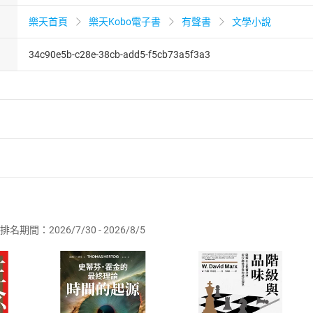
樂天首頁
樂天Kobo電子書
有聲書
文學小說
34c90e5b-c28e-38cb-add5-f5cb73a5f3a3
者保護法
第
19
條第
1
項後段
暨
通訊交易解除權合理例外情事適用
供即為完成之線上服務，經消費者事先同意始提供。」 之商品
排名期間：2026/7/30 - 2026/8/5
訂購本店鋪之商品即代表知悉本店鋪所銷售之商品為電子書，屬
取電子書，不得請求退貨退款。
品
放入
購物車
登入
帳號
欲取消訂單或辦理退貨時，請登入樂天市場，並於「我的訂單」
Shopping cart
Login
將依您的申請進行審核，待審核通過後將為您辦理退款事宜。
市場須以整筆訂單為單位進行取消/退貨，恕無法以單支商品取消