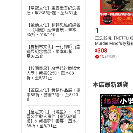
購書後，
【皇冠文化】東野圭吾紀念書
展，單本85折起，至8/31止
Step1
【啟動文化】翻轉思維的練習
1
－《利他》延伸書展，單本
85折，至8/14止
正念殺機【NETFLI
Murder Mindfully
【橡樹林文化】一行禪師百歲
發】【電子書】
308
$
誕辰紀念書展，單本85折，
至8/22止
1
%
(賺
3
點)
【校園書房】AI世代的職場大
人學！新書$250、單本88
折，至8/31止
本店最新到貨
【蓋亞文化】黃易作品展，單
本85折、套書75折，至8/20
止
【皇冠文化】《曉星》、《白
雪公主殺人事件【童話破滅
版】》新書延伸書展，單本
付款方
88折，至8/31止