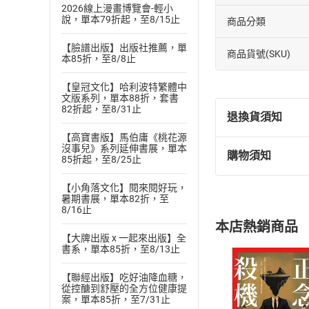
2026線上漫畫博覽會-輕小
說，單本79折起，至8/15止
商品分類
【臉譜出版】出版社推薦，單
商品貨號(SKU)
本85折，至8/8止
【皇冠文化】哈利波特繁體中
文版系列，單本88折，套書
82折起，至8/31止
退換貨須知
【高寶書版】馬伯庸《桃花源
沒事兒》系列延伸書展，單本
購物須知
85折起，至8/25止
退換貨規定：
(
一
)
依
消費
【小角落文化】閱來閱好玩，
內容或一經提
暑期書展，單本82折，至
購書須知
8/16止
定。
本店熱銷商品
(
二
)
消費者
【大牌出版 x 一起來出版】全
且已下載
/
存
書系，單本85折，至8/13止
挑選
商
退貨方式：您
Choose
【聯經出版】吃好油降血糖，
貨」，本店鋪
從控醣到舒壓的全方位健康提
案，單本85折，至7/31止
請注意，樂天