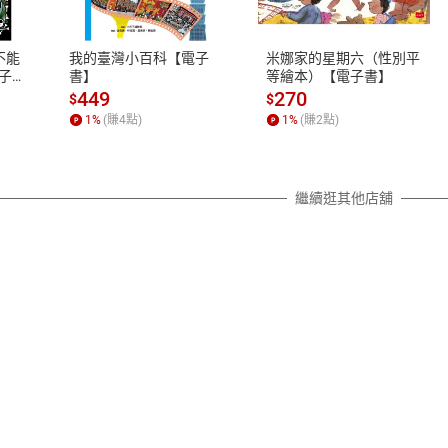
、LINE PAY、AFTEE
本店是否提供消費者保護法七日猶
之權利，遽消費者保護法及通訊交
不能
我的臺灣小百科【電子
米娜家的星期六（性別平
除權合理例外情事適用準則，依商
子
書】
等繪本）【電子書】
質各有不同規定。詳細退換貨說明
449
270
$
$
照各商品說明。
1
%
(賺
4
點)
1
%
(賺
2
點)
詳細說明
繼續逛其他店舖