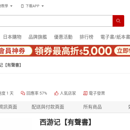
物教學
下載APP
日本購物
品牌旗艦
優惠活動
排行榜
電子書/紙本
记【有聲書】
速度
1 天
回應率
57%
人氣店家
電子發票
資訊頁面
配送與付款頁面
所有商品
西游记【有聲書】