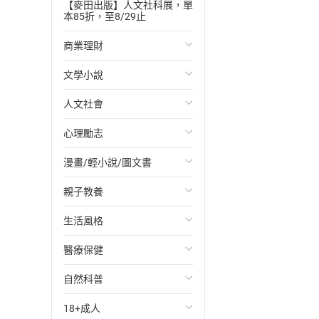
【麥田出版】人文社科展，單
本85折，至8/29止
商業理財
文學小說
投資理財
人文社會
經濟/趨勢
歐美文學
心理勵志
財務/金融
日本文學
國際關係
漫畫/輕小說/圖文書
管理/領導
韓國文學
政治
心靈成長/情緒
親子教養
職場工作術
華文文學
社會科學
人際關係
輕小說
生活風格
成功法
經典文學
台灣/中國歷史
兩性關係
奇幻/科幻
教育現場
醫療保健
行銷/廣告
成長/家庭生活小說
日/韓歷史
心理學
愛情故事
兒童文學/故事
飲食/食譜
自然科普
傳記
懸疑/推理小說
其他歷史/史學
職場/社會寫實
兒童科普/學習
健身/美顏
健康/養生
18+成人
商務/商學
科幻/奇幻小說
法律
懸疑/推理
育兒百科
運動/遊戲
常見疾病
生物科學