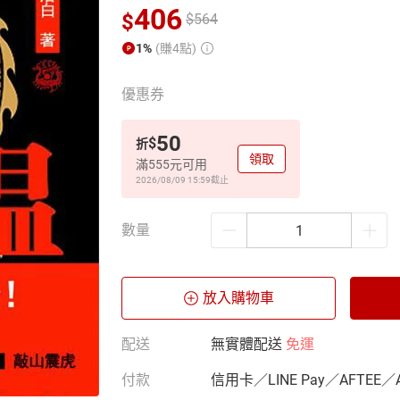
406
$
$
564
1%
(賺4點)
優惠券
50
$
折
領取
滿555元可用
2026/08/09 15:59
截止
數量
放入購物車
配送
無實體配送
免運
付款
信用卡／LINE Pay／AFTEE／