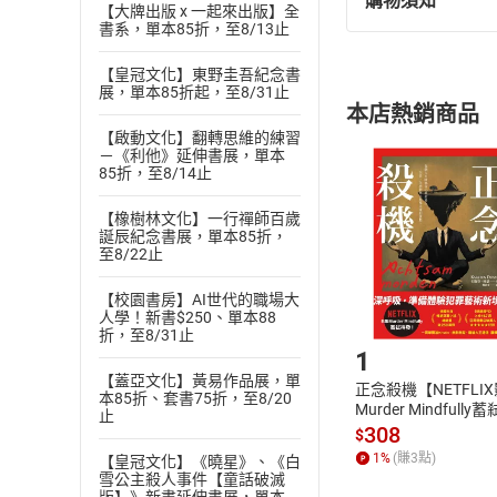
購物須知
退換貨規定：
【大牌出版 x 一起來出版】全
書系，單本85折，至8/13止
(
一
)
依
消費
內容或一經提
【皇冠文化】東野圭吾紀念書
購書須知
展，單本85折起，至8/31止
定。
本店熱銷商品
(
二
)
消費者
【啟動文化】翻轉思維的練習
且已下載
/
存
－《利他》延伸書展，單本
挑選
商
85折，至8/14止
退貨方式：您
Choose
貨」，本店鋪
【橡樹林文化】一行禪師百歲
請注意，樂天
誕辰紀念書展，單本85折，
購書後，
至8/22止
【校園書房】AI世代的職場大
人學！新書$250、單本88
Step1
折，至8/31止
1
【蓋亞文化】黃易作品展，單
正念殺機【NETFLI
本85折、套書75折，至8/20
Murder Mindfully
止
發】【電子書】
308
$
1
%
(賺
3
點)
【皇冠文化】《曉星》、《白
雪公主殺人事件【童話破滅