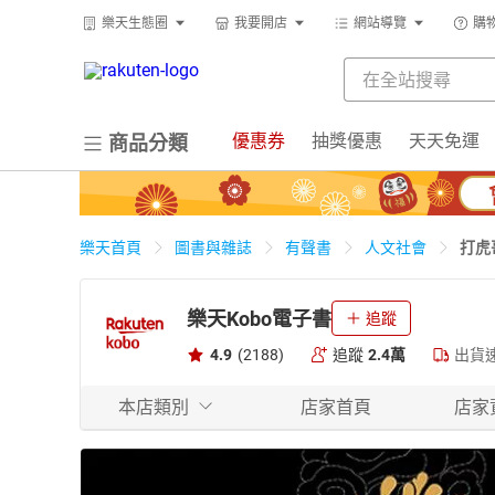
樂天生態圈
我要開店
網站導覽
購
優惠券
抽獎優惠
天天免運
商品分類
打虎
樂天首頁
圖書與雜誌
有聲書
人文社會
樂天Kobo電子書
追蹤
4.9
(2188)
追蹤
2.4萬
出貨
本店類別
店家首頁
店家