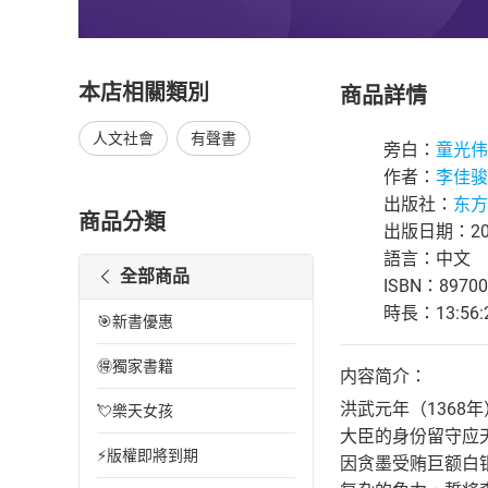
本店相關類別
商品詳情
人文社會
有聲書
旁白：
童光伟
作者：
李佳骏
出版社：
东方
商品分類
出版日期：202
語言：中文
全部商品
ISBN：89700
時長：13:56:
🎯新書優惠
🉐獨家書籍
内容简介：
洪武元年（136
💘樂天女孩
大臣的身份留守应
⚡版權即將到期
因贪墨受贿巨额白