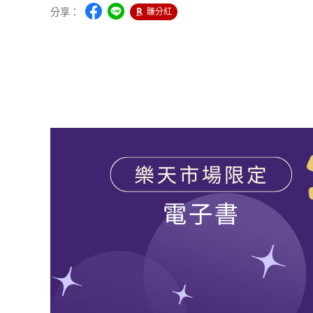
分享：
賺分紅