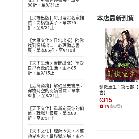
版】》新書延伸書展，單本
88折，至8/31止
本店最新到貨
【尖端出版】每月漫畫名家推
薦：高橋留美子，單本75
折，至8/31止
【大雁文化 x 日出出版】陪你
找到情緒出口，心理勵志書
展，單本85折，至9/10止
付款方
【天下生活 x 康健出版】享受
自己喜歡的生活，單本85
折，至9/15止
ATM轉帳、信用卡
【臺灣商務】解碼歷史書展~
剑傲重生：第七部【
穿梭時空的閱讀冒險，單本
書】
85折，至8/31止
315
$
1
%
(賺
3
點)
【天下文化】重新定義你的價
值，職場升級展，單本88
折，至8/31止
【天下文化】理解今天，才能
預見明天。世界變局展，單本