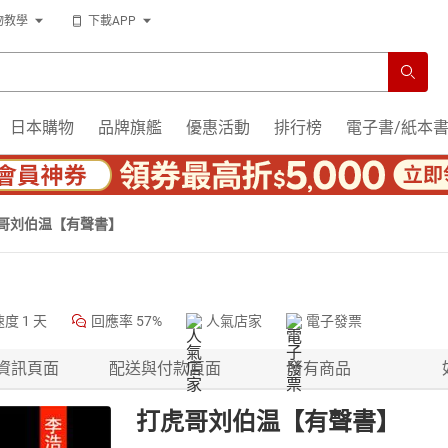
物教學
下載APP
日本購物
品牌旗艦
優惠活動
排行榜
電子書/紙本
哥刘伯温【有聲書】
速度
1 天
回應率
57%
人氣店家
電子發票
資訊頁面
配送與付款頁面
所有商品
打虎哥刘伯温【有聲書】