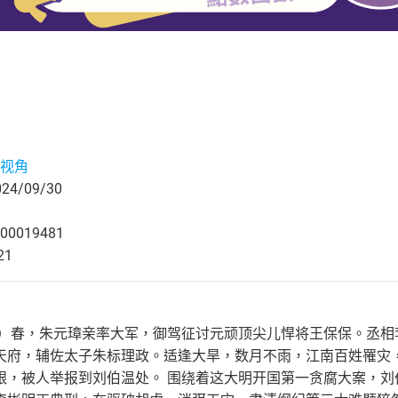
视角
4/09/30
00019481
21
8年）春，朱元璋亲率大军，御驾征讨元顽顶尖儿悍将王保保。丞
天府，辅佐太子朱标理政。适逢大旱，数月不雨，江南百姓罹灾
银，被人举报到刘伯温处。 围绕着这大明开国第一贪腐大案，