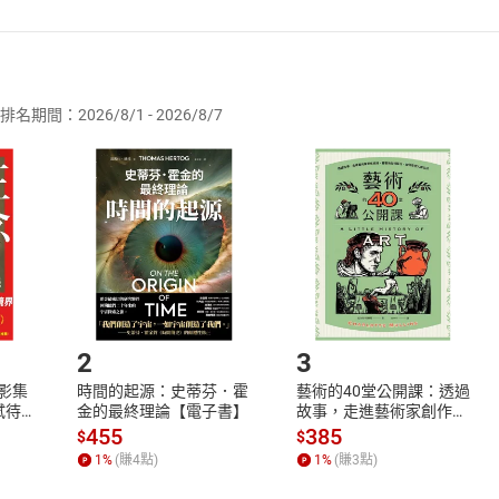
者保護法
第
19
條第
1
項後段
暨
通訊交易解除權合理例外情事適用
供即為完成之線上服務，經消費者事先同意始提供。」 之商品
排名期間：2026/8/1 - 2026/8/7
訂購本店鋪之商品即代表知悉本店鋪所銷售之商品為電子書，屬
取電子書，不得請求退貨退款。
品
放入
購物車
登入
帳號
欲取消訂單或辦理退貨時，請登入樂天市場，並於「我的訂單」
Shopping cart
Login
將依您的申請進行審核，待審核通過後將為您辦理退款事宜。
市場須以整筆訂單為單位進行取消/退貨，恕無法以單支商品取消
如何開始使用？
.選擇閱讀載具
Step2.
2
3
X影集
時間的起源：史蒂芬．霍
藝術的40堂公開課：透過
蓄弒待
金的最終理論【電子書】
故事，走進藝術家創作現
場，看藝術如何誕生、如
455
385
$
$
何形塑人類生活【電子
1
%
(賺
4
點)
1
%
(賺
3
點)
書】