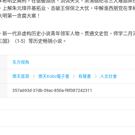
李彬明正典刑。在驱破胡虏、消弭天灾、肃清纲纪等三大难题猝
，上解朱元璋开基拓业、击破王保保之大忧，中解淮西朋党在李
大明第一贪腐大案！
，新一代非虚构历史小说青年领军人物，贯通文史哲，师学二月河
国》（1-5）等历史畅销小说。
东方视角
樂天首頁
樂天Kobo電子書
有聲書
人文社會
357a693d-37db-39ac-850a-f8f087242311