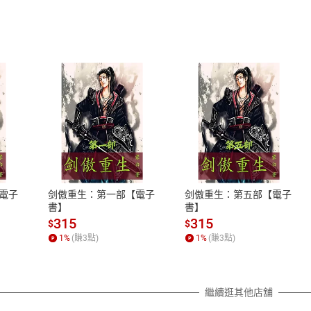
式
退換貨規範
、LINE PAY、AFTEE
本店是否提供消費者保護法七日猶
之權利，遽消費者保護法及通訊交
電子
剑傲重生：第一部【電子
剑傲重生：第五部【電子
除權合理例外情事適用準則，依商
書】
書】
質各有不同規定。詳細退換貨說明
315
315
$
$
照各商品說明。
1
%
(賺
3
點)
1
%
(賺
3
點)
詳細說明
繼續逛其他店舖