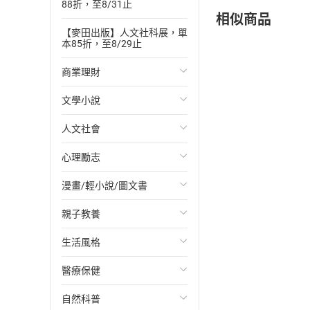
88折，至8/31止
相似商品
【麥田出版】人文社科展，單
本85折，至8/29止
商業理財
文學小說
投資理財
人文社會
經濟/趨勢
歐美文學
心理勵志
財務/金融
日本文學
國際關係
漫畫/輕小說/圖文書
管理/領導
韓國文學
政治
心靈成長/情緒
親子教養
職場工作術
華文文學
社會科學
人際關係
輕小說
生活風格
成功法
經典文學
台灣/中國歷史
兩性關係
奇幻/科幻
教育現場
醫療保健
行銷/廣告
成長/家庭生活小說
日/韓歷史
心理學
愛情故事
兒童文學/故事
飲食/食譜
自然科普
傳記
懸疑/推理小說
其他歷史/史學
職場/社會寫實
兒童科普/學習
健身/美顏
健康/養生