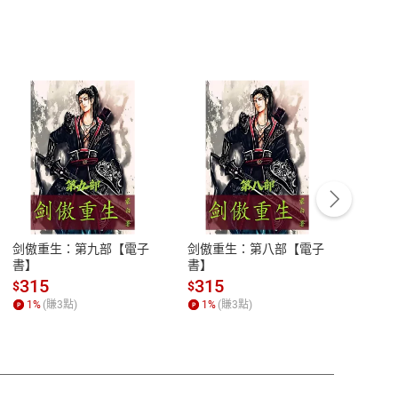
客服資訊
豫期
服務時間：週一到週五 10:00-12:00、
易解
13:00-17:00 (國定假日及例假日休息)
剑傲重生：第九部【電子
剑傲重生：第八部【電子
潜水史
品性
客服電話：0080-1857077
書】
書】
andari
al) Sc
請參
客服信箱：
聯絡店家
315
315
13
$
$
$
r【電
1
%
(賺
3
點)
1
%
(賺
3
點)
1
%