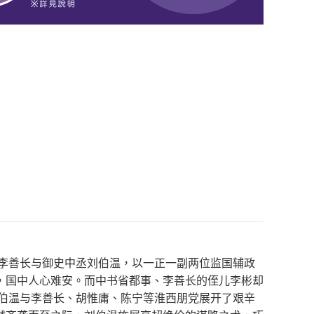
相李善长与御史中丞刘伯温，以一正一副两位监国辅政
，国中人心难安。而中书省都事、李善长的侄儿李彬却
刘伯温与李善长、胡惟庸、陈宁等淮西朋党展开了艰辛