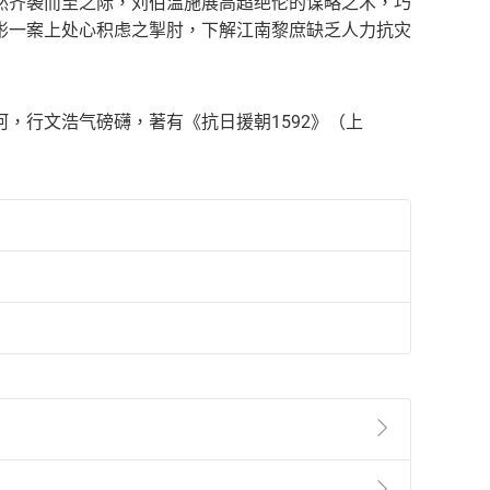
然齐袭而至之际，刘伯温施展高超绝伦的谋略之术，巧
彬一案上处心积虑之掣肘，下解江南黎庶缺乏人力抗灾
，行文浩气磅礴，著有《抗日援朝1592》（上