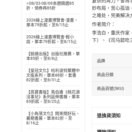
复杂的角力，誓将
⭐08/03-08/09本週精選85
妙布局，苦心孤诣
折，領券再85折
之难处，完美解决
2026線上漫畫博覽會-漫畫，
作者简介：
單本79折起，至8/15止
李浩白，重庆作家
2026線上漫畫博覽會-輕小
下）、《司马懿吃三
說，單本79折起，至8/15止
【臉譜出版】出版社推薦，單
本85折，至8/8止
品牌
【皇冠文化】哈利波特繁體中
商品分類
文版系列，單本88折，套書
82折起，至8/31止
商品貨號(SKU)
【高寶書版】馬伯庸《桃花源
沒事兒》系列延伸書展，單本
85折起，至8/25止
【小角落文化】閱來閱好玩，
退換貨須知
暑期書展，單本82折，至
8/16止