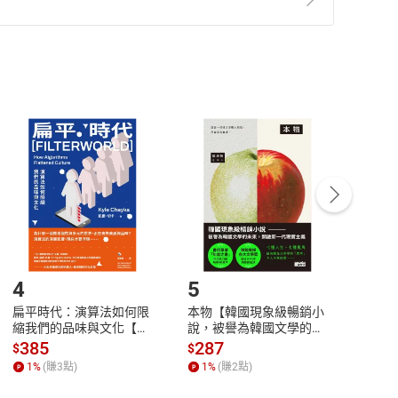
準則
第
2
條第
5
款之規定，「非以有形媒介提供之數位
，不適用消保法第
19
條第
1
項七日內無條件退貨之規
非以有形媒介提供之數位內容，消費者同意若訂購後
付款
方式
完成
訂單
中點選「瀏覽訂單明細」
>
「申請取消訂單
/
退
Payment
Complete
/退貨。
登入帳號，下載書籍後看書
4
5
6
扁平時代：演算法如何限
本物【韓國現象級暢銷小
蛋白
縮我們的品味與文化【電
說，被譽為韓國文學的未
版）─
子書】
來】【電子書】
秘密
385
287
24
$
$
$
一本
1
%
(賺
3
點)
1
%
(賺
2
點)
1
%