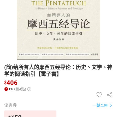
日本購物
電子/紙本書
HOT
(简)给所有人的摩西五经导论：历史、文学、神
学的阅读指引【電子書】
406
$
1%
(賺4點)
優惠券
一鍵全領