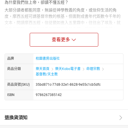
為什麼我們信上帝，卻讀不懂五經？
大部分讀者都能同意，無論從神學教義的角度，或信仰生活的角
度，摩西五經可謂基督宗教的根基。但面對成書年代距數今千年的
文本，閱讀摩西五經，信徒猶如進入五里霧中，往往出了埃及，就
迷失在曠野，導致無法看到救贖歷史的全貌，甚至在信仰實踐上，
只活出「半套」福音。理解五經，我們到底遇到什麼障礙？
查看更多
為了幫助信徒跨越理解五經的障礙，吳仲誠博士提出全方位的閱讀
視角——歷史、文學、神學——為讀者剖析五經全貌。他認為，當代
基督徒無法如古代以色列人領受五經的神學與信仰涵義，在於對律
品牌
校園書房出版社
法的錯誤認知；誤解律法的結果，就是不知基督贖罪的價值。作者
以其深厚的學術基底，懷著牧者情懷，用情理並重、通俗易懂的文
商品分類
樂天首頁
樂天Kobo電子書
命理宗教
字，建立五經的立體感，帶領讀者體悟律法乃「福音的前身、恩典
基督教/天主教
的先驅」。
商品貨號(SKU)
35bd871c-77d8-32e1-8628-9e55c1cb5dfc
本書特色：
★
承先啟後，分析當今讀者所承襲的研讀傳統，及其貢
獻與局限。
★
以歷史、文學、神學的整全角度，闡釋五經真正的神
ISBN
9786267385142
學概念與信仰涵義。
★
指出五經教誨與新約信息的延續性，提供當
代讀者閱讀五經的實質意義。
★
以說明框、附錄，解釋與五經相關
的棘手議題。
★
各章附問題與討論，幫助讀者複習重點，並進行信
退換貨須知
仰反思。
∣作者介紹∣