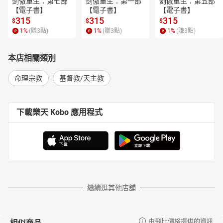
剑傲重生：第七部
剑傲重生：第一部
剑傲重生：第五部
【電子書】
【電子書】
【電子書】
315
315
315
$
$
$
1
%
(賺
3
點)
1
%
(賺
3
點)
1
%
(賺
3
點)
本店相關類別
命理宗教
基督教/天主教
下載樂天 Kobo 應用程式
繼續逛其他店舖
相似商品
由飛比價格提供的資訊