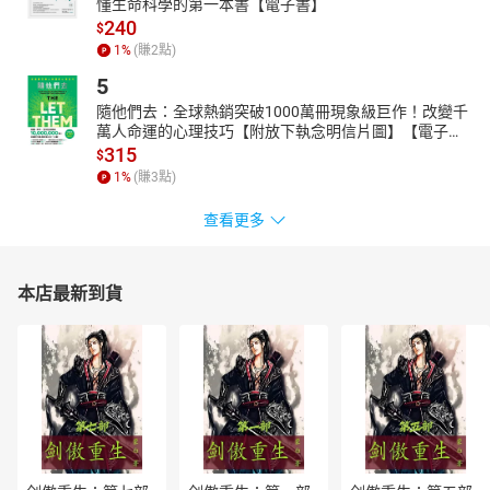
懂生命科學的第一本書【電子書】
240
$
1
%
(賺
2
點)
5
隨他們去：全球熱銷突破1000萬冊現象級巨作！改變千
萬人命運的心理技巧【附放下執念明信片圖】【電子
書】
315
$
1
%
(賺
3
點)
查看更多
本店最新到貨