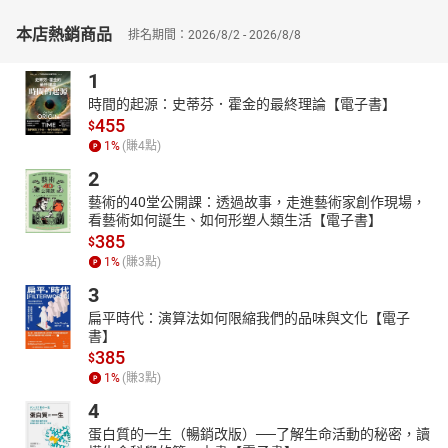
吳仲誠（Samuel T. S. Goh）
本店熱銷商品
排名期間：2026/8/2 - 2026/8/8
英國貝爾法斯特女王大學（Queen’s University of Belfast）哲學博
士，曾任新加坡神學院英文部舊約副教授，並於新加坡牧會十年之
1
久，現為澳洲布里斯本神學院舊約講師。吳博士精於五經、聖經詮
時間的起源：史蒂芬．霍金的最終理論【電子書】
釋、舊約神學、智慧神學。有感於信徒對舊約的片面理解，以至於
455
$
無法看見神整全的救贖歷史，他以牧者兼學者的身分，服事平信
1
%
(賺
4
點)
徒、神學生、教牧人士。其作品情理並重，不僅有深厚的學術基
2
礎，更有濃厚的牧養情懷。吳博士的著作包括《舊約詮釋學初介：
藝術的40堂公開課：透過故事，走進藝術家創作現場，
從歷史進路至文學進路》（增訂版，天道書樓）、《希伯來智慧透
看藝術如何誕生、如何形塑人類生活【電子書】
析：認識智慧，應用智慧》（華神）、《蒸汽人生：傳道書教我的
385
$
生命智慧》（校園）。
1
%
(賺
3
點)
3
扁平時代：演算法如何限縮我們的品味與文化【電子
書】
385
$
1
%
(賺
3
點)
4
蛋白質的一生（暢銷改版）──了解生命活動的秘密，讀