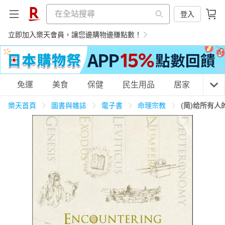
登入
立即加入樂天會員，讓您邊購物邊賺點數！
購物網分類
免運
美食
保健
民生用品
居家
3C
樂天首頁
圖書與雜誌
電子書
命理宗教
(简)给所有
天天免運
美食蛋糕
養生保健
民生用品
居家生活
3C家電
運動休閒
親子玩具
女裝
男裝
化妝保養
情趣用品