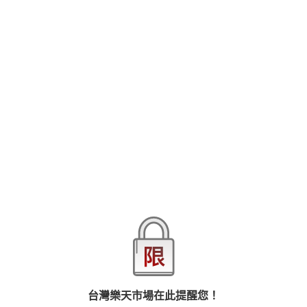
為了參加時裝秀，沓名與優秀的店員們踏上了紐約這塊土地。這場
盛大的時裝秀雖然成功，但了的昔日老友卻傳來前頭目還活著的消
息。為了與自己的過去做個了斷，了選擇留在美國，兩人走上了分
離的道路。單獨回到東京的沓名表面上雖然平靜，然而內心卻…？
品牌
青文出版社
商品分類
樂天首頁
樂天Kobo電子書
2026線上漫畫博覽會-漫畫，單本79折起，至8/15止
商品貨號(SKU)
35e08a4e-1500-3817-9fe8-ba3bc5e1a1e3
ISBN
9786263039926
退換貨須知
本店熱銷商品
排名期間：2026/8/1 - 2026/8/7
台灣樂天市場在此提醒您！