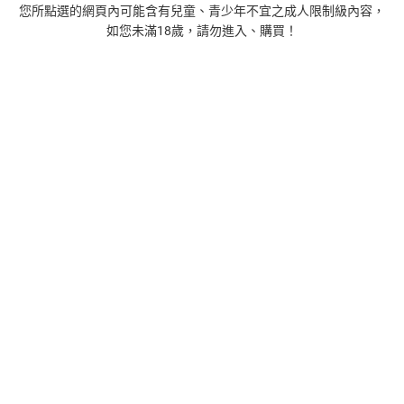
1
您所點選的網頁內可能含有兒童、青少年不宜之成人限制級內容，
如您未滿18歲，請勿進入、購買！
正念殺機【NETFLIX影集Murder Mindfully蓄弒待發】
【電子書】
308
$
1
%
(賺
3
點)
2
時間的起源：史蒂芬．霍金的最終理論【電子書】
455
$
1
%
(賺
4
點)
3
藝術的40堂公開課：透過故事，走進藝術家創作現場，
看藝術如何誕生、如何形塑人類生活【電子書】
385
$
1
%
(賺
3
點)
4
扁平時代：演算法如何限縮我們的品味與文化【電子
書】
385
$
1
%
(賺
3
點)