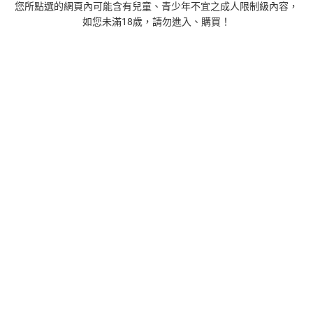
您所點選的網頁內可能含有兒童、青少年不宜之成人限制級內容，
如您未滿18歲，請勿進入、購買！
1
時間的起源：史蒂芬．霍金的最終理論【電子書】
455
$
1
%
(賺
4
點)
2
藝術的40堂公開課：透過故事，走進藝術家創作現場，
看藝術如何誕生、如何形塑人類生活【電子書】
385
$
1
%
(賺
3
點)
3
扁平時代：演算法如何限縮我們的品味與文化【電子
書】
385
$
1
%
(賺
3
點)
4
蛋白質的一生（暢銷改版）──了解生命活動的秘密，讀
懂生命科學的第一本書【電子書】
240
$