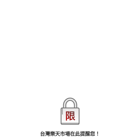
反差萌親和力十足-小俞【全見噴射版】
衣服慢慢的撩起 褲頭上的拉鍊也慢慢拉下
挑逗人心的序曲也悄悄開始 按摩棒下的刺激感
也讓小俞開始忍不住硬挺起來 身體越來越熱
越來越控制不住即將噴發的臨界點... 你招架的了嗎?
查看更多
Clothes slowly take off The zipper on the trousers is slowly pulled
down.
品牌
亞升實業
The teasing prelude also quietly beginning.
Stimulating under the massage stick
商品分類
樂天首頁
樂天Kobo電子書
文學小說
同性愛小說
Also let Xiao Yu can’t hold back and slowly stiff up
And the body is getting hotter It is also unable to control the
商品貨號(SKU)
35fbbb3d-44fb-3f17-a06f-7bacde52b7bc
upcoming eruption...
Are you ready for it?
退換貨須知
台灣樂天市場在此提醒您！
本店熱銷商品
排名期間：2026/8/2 - 2026/8/8