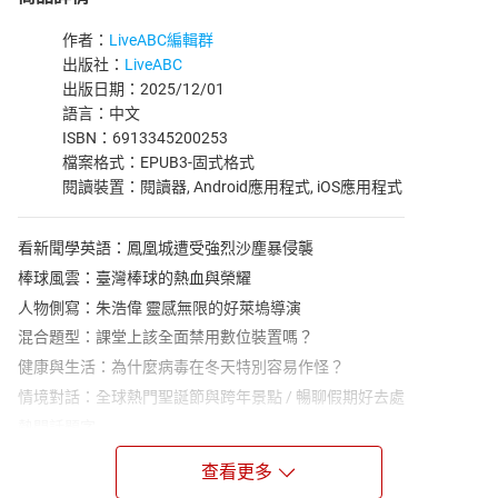
作者：
LiveABC編輯群
出版社：
LiveABC
出版日期：2025/12/01
語言：中文
ISBN：6913345200253
檔案格式：EPUB3-固式格式
閱讀裝置：閱讀器, Android應用程式, iOS應用程式
看新聞學英語：鳳凰城遭受強烈沙塵暴侵襲
棒球風雲：臺灣棒球的熱血與榮耀
人物側寫：朱浩偉 靈感無限的好萊塢導演
混合題型：課堂上該全面禁用數位裝置嗎？
健康與生活：為什麼病毒在冬天特別容易作怪？
情境對話：全球熱門聖誕節與跨年景點 / 暢聊假期好去處
熱門話題字
旅遊安全：出國旅遊必看 六招保障你的安全
查看更多
寫作練習：翻譯寫作