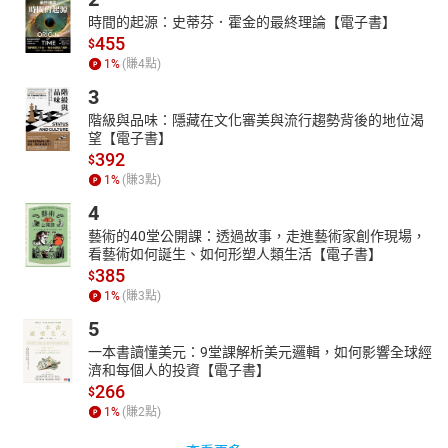
時間的起源：史蒂芬．霍金的最終理論【電子書】
455
$
1
%
(賺
4
點)
3
階級與品味：隱藏在文化審美與流行趨勢背後的地位渴
望【電子書】
392
$
1
%
(賺
3
點)
4
藝術的40堂公開課：透過故事，走進藝術家創作現場，
看藝術如何誕生、如何形塑人類生活【電子書】
385
$
1
%
(賺
3
點)
5
一本書讀懂美元：9堂課解析美元邏輯，如何影響全球經
濟和每個人的投資【電子書】
266
$
1
%
(賺
2
點)