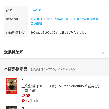
繞著地球玩：紐倫堡的十二月難忘回憶
CNN主播教你說英語：塑膠之河，憂慮之海
品牌
LiveABC
閱讀素養專欄：永不腐壞的甜蜜祕密
商品分類
樂天首頁
樂天Kobo電子書
語言學習/考試用書
英文慣用語：咬緊牙關、硬著頭皮去做
英語學習
會話百分百：節慶美食與傳統
商品貨號(SKU)
360aada6-c90b-35a1-a2be-6b76fba1e4bd
經典文學：文學作品中的聖誕精神
自然生態：都市叢林 野生動物如何適應城市生活
主題式寫作：不同的讀書方法
退換貨須知
★電子書無提供點讀功能及互動學習軟體下載。
本店熱銷商品
排名期間：2026/7/30 - 2026/8/5
1
正念殺機【NETFLIX影集Murder Mindfully蓄弒待發】
【電子書】
308
$
1
%
(賺
3
點)
2