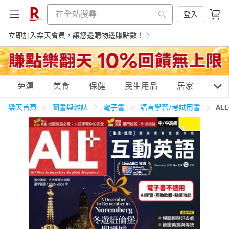
登入
立即加入樂天會員，讓您邊購物邊賺點數！
購物網分類
免運
美食
保健
民生用品
居家
3C
樂天首頁
圖書與雜誌
電子書
語言學習/考試用書
AL
天天免運
美食蛋糕
養生保健
民生用品
居家生活
3C家電
運動休閒
親子玩具
女裝
男裝
化妝保養
情趣用品