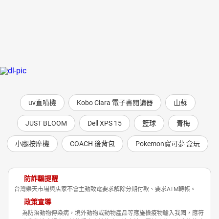
uv直噴機
Kobo Clara 電子書閱讀器
山蘇
JUST BLOOM
Dell XPS 15
籃球
青梅
小腿按摩機
COACH 後背包
Pokemon寶可夢 盒玩
防詐騙提醒
台灣樂天市場與店家不會主動致電要求解除分期付款、要求ATM轉帳。
政策宣導
為防治動物傳染病，境外動物或動物產品等應施檢疫物輸入我國，應符