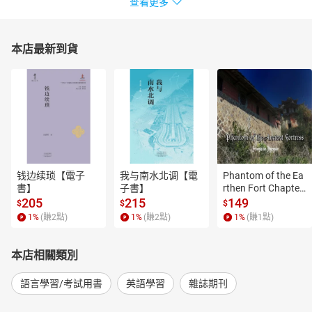
查看更多
本店最新到貨
钱边续琐【電子
我与南水北调【電
Phantom of the Ea
書】
子書】
rthen Fort Chapter
 4【有聲書】
205
215
149
$
$
$
1
%
(賺
2
點)
1
%
(賺
2
點)
1
%
(賺
1
點)
本店相關類別
語言學習/考試用書
英語學習
雜誌期刊