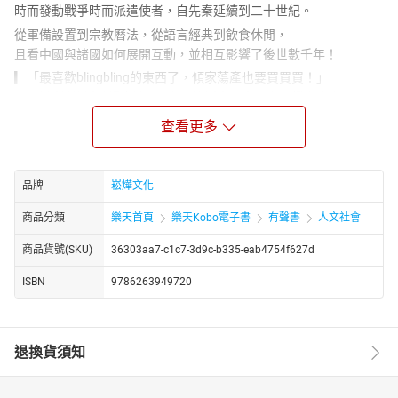
時而發動戰爭時而派遣使者，自先秦延續到二十世紀。
從軍備設置到宗教曆法，從語言經典到飲食休閒，
且看中國與諸國如何展開互動，並相互影響了後世數千年！
▎「最喜歡blingbling的東西了，傾家蕩產也要買買買！」
——波斯灣的採珠場多達300處，波斯人原來是寶石鑑定專家？
查看更多
唐宋以來，波斯商人多以販運珠寶稱富，也以鑑別珠寶為長。
《太平廣記》卷三十四敘述崔煒受託返歸廣州向波斯邸中的老胡出
售寶珠，對方以為是神物，出價十萬緡，購後歸國。……廣陵（揚
品牌
崧燁文化
州）有胡人禮拜玉清三寶，終以千萬相易；在同一地點，更有以數
千萬買驪龍珠的。長安的西國胡客有以五十萬買珠的，還有以十萬
商品分類
樂天首頁
樂天Kobo電子書
有聲書
人文社會
貫買武則天青泥珠的。這些不具國名的胡人大多是波斯人。
商品貨號(SKU)
36303aa7-c1c7-3d9c-b335-eab4754f627d
波斯人崇拜財富，這一風氣也逐漸融入素重名分的中國社會。
唐代長安的胡客每年開一次同鄉會，稱為寶會，屆時各人展示財
ISBN
9786263949720
富，以寶物多少論列上下，最富有的戴帽，居於上座。安史亂平
後，有個發了財的魏生也去參加胡人的寶會 ，當時上座的出示明珠
四顆，大逾徑寸，與會者起而禮拜。到座末，輪到魏生也出示他的
退換貨須知
寶物，三十多名胡人見寶後都將魏生推舉於座首，一一禮拜。受寵
若驚的魏生最初以為是故意取鬧，不勝惶恐，後知出於誠意，大為
驚異。