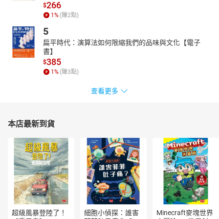
266
$
富的文物、遺跡材料，記錄了長達一萬年的中國西亞交流歷程。本
1
%
(賺
2
點)
書著重探討中國與伊朗、阿拉伯、土耳其等西亞諸國的歷史互動及
5
近代研究。
扁平時代：演算法如何限縮我們的品味與文化【電子
書】
385
$
1
%
(賺
3
點)
查看更多
本店最新到貨
超級風暴登陸了！
細胞小偵探：誰害
Minecraft麥塊世界