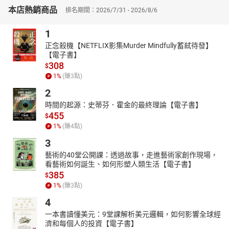
本店熱銷商品
▎「靈帝好胡餅，京師皆食胡餅，上流社會的最愛！」
排名期間：2026/7/31 - 2026/8/6
——究竟是什麼樣的美食，讓漢靈帝和唐玄宗都豎起拇指？
1
西亞和中亞流行的胡餅，是一種用脂麻焙製的麵餅，在2世紀時
已成長安上層集團的主食。北方麵食以餅為主，相沿成習。油煎
正念殺機【NETFLIX影集Murder Mindfully蓄弒待發】
【電子書】
餅，稱䴺𪌘，譯名來自波斯語，《齊民要術》中有詳細製法，也是一
308
$
種西亞食譜中不可或缺的麵食。煎熟的餅，一面白，一面赤，周邊
1
%
(賺
3
點)
也呈赤色，軟而可愛，放久了也不變硬，道理在於和麵時添加了油
脂。原係西亞民食的燒餅、饆饠（畢羅，餡餅），到唐代已流行在
2
長安和黃河流域各大城市。
時間的起源：史蒂芬．霍金的最終理論【電子書】
安史之亂中，楊國忠曾在市場買了胡餅去討好顛沛流離的玄
455
$
宗。長安城裡的輔興坊是專門製作胡麻餅的場所。白居易也是胡餅
1
%
(賺
4
點)
的愛好者。他由江州（今江西九江）司馬升任忠州（今重慶忠縣）
3
刺史時，親自做了胡餅贈給萬州（今重慶萬州區）刺史楊敬之，隨
藝術的40堂公開課：透過故事，走進藝術家創作現場，
附絕句一首：「胡麻餅樣學京都，麵脆油香新出爐。寄與飢饞楊大
看藝術如何誕生、如何形塑人類生活【電子書】
使，嘗看得似輔興無。」這些久享長安胡食的官員，雖身處長江峽
385
$
地，仍不忘京師生活，因此總得有麵脆油香可以久儲的胡餅相伴。
1
%
(賺
3
點)
〔本書特色〕
4
中國和西亞之間的文化交流淵遠流長，中國促進了西亞和外界的連
一本書讀懂美元：9堂課解析美元邏輯，如何影響全球經
繫，其影響可謂舉足輕重，但很多事實長期曖昧不明、英雄壯舉早
濟和每個人的投資【電子書】
已銷聲匿跡，歷史全貌有待人們重新考察。作者以詳實的史料和豐