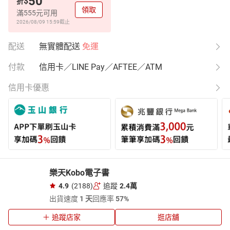
50
$
折
領取
滿555元可用
2026/08/09 15:59
截止
配送
無實體配送
免運
付款
信用卡／LINE Pay／AFTEE／ATM
信用卡優惠
樂天Kobo電子書
4.9
(2188)
追蹤
2.4萬
出貨速度
1 天
回應率
57%
追蹤店家
逛店舖