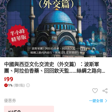
日本購物
電子/紙本書
HOT
中國與西亞文化交流史（外交篇）：波斯軍
團、阿拉伯香藥、回回欽天監……絲綢之路向西
前行，異域文化在華熠熠生暉【有聲書】
99
$
1%
(賺0點)
優惠券
一鍵全領