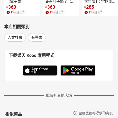
【電子書】
菲菲肚子痛？【電
大冒險1：當個創世
子書】
神！【電子書】
360
360
285
$
$
$
1
%
(賺
3
點)
1
%
(賺
3
點)
1
%
(賺
2
點)
本店相關類別
人文社會
有聲書
下載樂天 Kobo 應用程式
繼續逛其他店舖
相似商品
由飛比價格提供的資訊