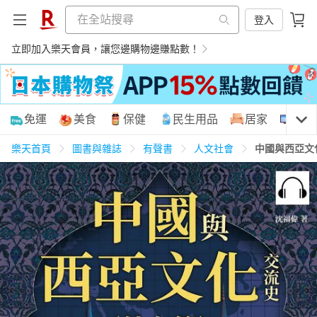
登入
立即加入樂天會員，讓您邊購物邊賺點數！
購物網分類
免運
美食
保健
民生用品
居家
3C
樂天首頁
圖書與雜誌
有聲書
人文社會
中國與西亞文
天天免運
美食蛋糕
養生保健
民生用品
居家生活
3C家電
運動休閒
親子玩具
女裝
男裝
化妝保養
情趣用品