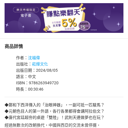
商品詳情
作者：
沈福偉
出版社：
崧燁文化
出版日期：2024/08/05
語言：中文
ISBN：9786263949720
時長：00:30:46
◆鄭和下西洋傳入的「治眼神器」，一副可抵一匹駿馬？
◆元朝色目人的第一外語，各行各業都得會講阿拉伯文？
◆唐代宮廷超夯的桌遊「雙陸」！武則天連做夢也在玩？
經過無數次的改朝換代，中國與西亞的交流未曾停擺，