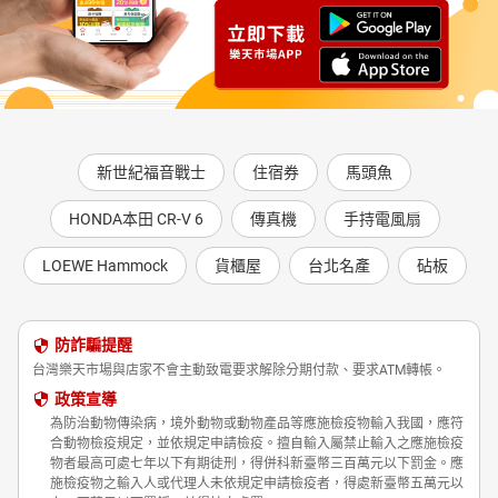
新世紀福音戰士
住宿券
馬頭魚
HONDA本田 CR-V 6
傳真機
手持電風扇
LOEWE Hammock
貨櫃屋
台北名產
砧板
防詐騙提醒
台灣樂天市場與店家不會主動致電要求解除分期付款、要求ATM轉帳。
政策宣導
為防治動物傳染病，境外動物或動物產品等應施檢疫物輸入我國，應符
合動物檢疫規定，並依規定申請檢疫。擅自輸入屬禁止輸入之應施檢疫
物者最高可處七年以下有期徒刑，得併科新臺幣三百萬元以下罰金。應
施檢疫物之輸入人或代理人未依規定申請檢疫者，得處新臺幣五萬元以