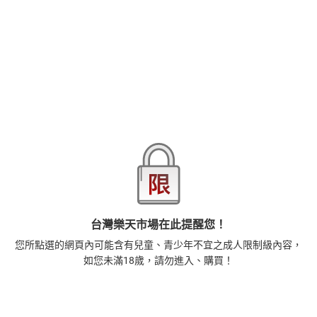
讓人也想跟他一起漫步在這種氛圍中
將慢慢走近你心。
品牌
亞升實業
商品分類
樂天首頁
樂天Kobo電子書
18+成人
寫真攝影
商品貨號(SKU)
3636bfab-bb3e-3460-b06a-268ee9e5ba2e
退換貨須知
本店熱銷商品
排名期間：2026/7/30 - 2026/8/5
1
台灣樂天市場在此提醒您！
正念殺機【NETFLIX影集Murder Mindfully蓄弒待發】
您所點選的網頁內可能含有兒童、青少年不宜之成人限制級內容，
【電子書】
如您未滿18歲，請勿進入、購買！
308
$
1
%
(賺
3
點)
2