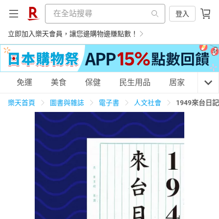
登入
立即加入樂天會員，讓您邊購物邊賺點數！
購物網分類
免運
美食
保健
民生用品
居家
3C
樂天首頁
圖書與雜誌
電子書
人文社會
1949來台日
天天免運
美食蛋糕
養生保健
民生用品
居家生活
3C家電
運動休閒
親子玩具
女裝
男裝
化妝保養
情趣用品