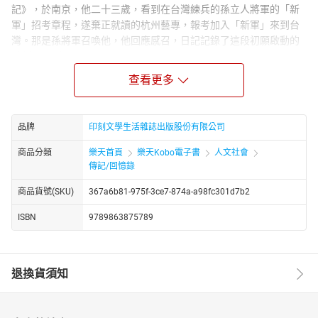
記》，於南京，他二十三歲，看到在台灣練兵的孫立人將軍的「新
軍」招考章程，遂棄正就讀的杭州藝專，報考加入「新軍」來到台
灣。那是孫將軍召喚他，他回應感召，日記記錄了這段初願啟動的
時刻。──朱天文
這位投筆從戎的青年小說家和他同艘船渡海來台的同袍們亦不知
查看更多
道，他們因著歷史的撥弄，待在島上四十年，得以自由返鄉時，親
人大多不在，自己也已成了物事全非的浦島太郎。
作為這位青年小說家的讀者、作為親人後輩，我讀時不免百感交集
品牌
印刻文學生活雜誌出版股份有限公司
不知該如何看待這位「最晚認識、小我四十歲」的我父親朱西甯，
商品分類
樂天首頁
樂天Kobo電子書
人文社會
尤其他的純真正直，每叫我想跳入書中敲醒他，但畢竟終其一生他
傳記/回憶錄
完成了包括二十六本小說在內的著作四十一本，在他人生的每一個
階段，包括我打擾負累參與其中的他的中壯年和晚年，見證他從沒
商品貨號(SKU)
367a6b81-975f-3ce7-874a-a98fc301d7b2
鬆過手中那一支筆，並始終對文學後輩如同對當年的同袍友人一樣
ISBN
9789863875789
的鼓舞提攜，他完全對得起昔年那位青年小說家。──朱天心
退換貨須知