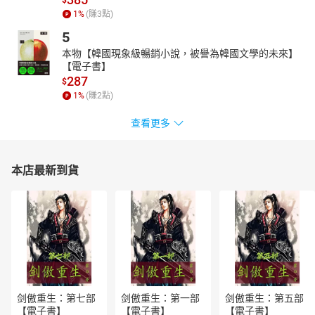
$
1
%
(賺
3
點)
5
本物【韓國現象級暢銷小說，被譽為韓國文學的未來】
【電子書】
287
$
1
%
(賺
2
點)
查看更多
本店最新到貨
剑傲重生：第七部
剑傲重生：第一部
剑傲重生：第五部
【電子書】
【電子書】
【電子書】