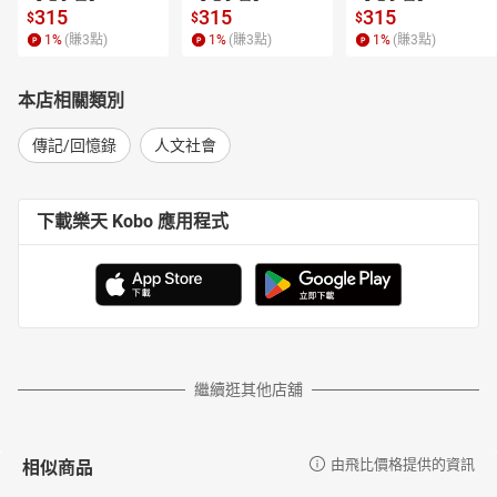
315
315
315
$
$
$
1
%
(賺
3
點)
1
%
(賺
3
點)
1
%
(賺
3
點)
本店相關類別
傳記/回憶錄
人文社會
下載樂天 Kobo 應用程式
繼續逛其他店舖
相似商品
由飛比價格提供的資訊