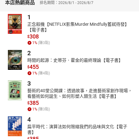
本店熱銷商品
排名期間：2026/8/1 - 2026/8/7
1
正念殺機【NETFLIX影集Murder Mindfully蓄弒待發】
【電子書】
308
$
1
%
(賺
3
點)
2
時間的起源：史蒂芬．霍金的最終理論【電子書】
455
$
1
%
(賺
4
點)
3
藝術的40堂公開課：透過故事，走進藝術家創作現場，
看藝術如何誕生、如何形塑人類生活【電子書】
385
$
1
%
(賺
3
點)
4
扁平時代：演算法如何限縮我們的品味與文化【電子
書】
385