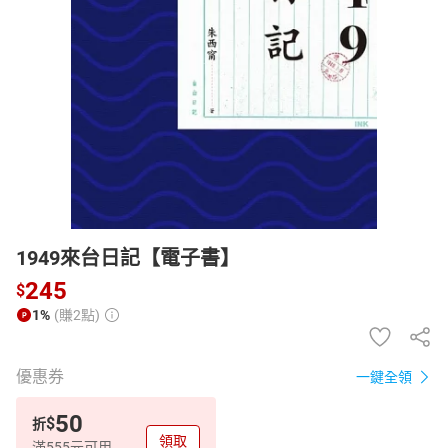
日本購物
電子/紙本書
HOT
1949來台日記【電子書】
245
$
1%
(賺2點)
優惠券
一鍵全領
50
$
折
領取
滿555元可用