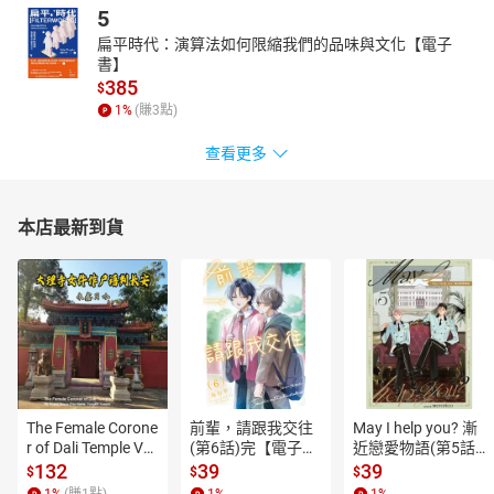
5
扁平時代：演算法如何限縮我們的品味與文化【電子
書】
385
$
1
%
(賺
3
點)
查看更多
本店最新到貨
The Female Corone
前輩，請跟我交往
May I help you? 漸
r of Dali Temple Vo
(第6話)完【電子
近戀愛物語(第5話)
l.6【有聲書】
書】
【電子書】
132
39
39
$
$
$