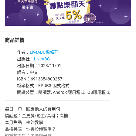
商品詳情
作者：
LiveABC編輯群
出版社：
LiveABC
出版日期：2023/11/01
語言：中文
ISBN：6913854800257
檔案格式：EPUB3-固式格式
閱讀裝置：閱讀器, Android應用程式, iOS應用程式
每日一句：回應他人的實用句
燒話題：金馬獎/罷工/高塔；高樓
本月焦點：校外教學
品格英語：你善於傾聽嗎？
短篇故事集：老鷹與母雞