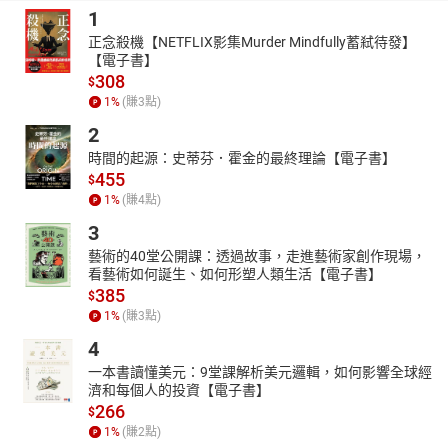
1
正念殺機【NETFLIX影集Murder Mindfully蓄弒待發】
【電子書】
308
$
1
%
(賺
3
點)
2
時間的起源：史蒂芬．霍金的最終理論【電子書】
455
$
1
%
(賺
4
點)
3
藝術的40堂公開課：透過故事，走進藝術家創作現場，
看藝術如何誕生、如何形塑人類生活【電子書】
385
$
1
%
(賺
3
點)
4
一本書讀懂美元：9堂課解析美元邏輯，如何影響全球經
濟和每個人的投資【電子書】
266
$
1
%
(賺
2
點)