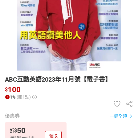
日本購物
電子/紙本書
HOT
ABC互動英語2023年11月號【電子書】
100
$
1%
(賺1點)
優惠券
一鍵全領
50
$
折
領取
滿555元可用