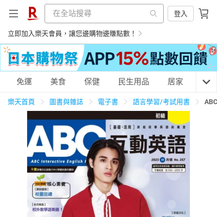
登入
立即加入樂天會員，讓您邊購物邊賺點數！
購物網分類
免運
美食
保健
民生用品
居家
3C
樂天首頁
圖書與雜誌
電子書
語言學習/考試用書
AB
天天免運
美食蛋糕
養生保健
民生用品
居家生活
3C家電
運動休閒
親子玩具
女裝
男裝
化妝保養
情趣用品