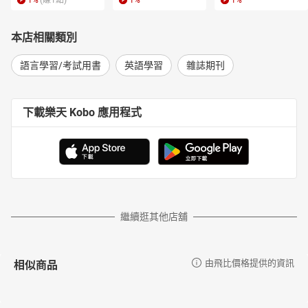
1
%
(賺
1
點)
1
%
1
%
本店相關類別
語言學習/考試用書
英語學習
雜誌期刊
下載樂天 Kobo 應用程式
繼續逛其他店舖
相似商品
由飛比價格提供的資訊