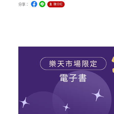
分享：
賺分紅