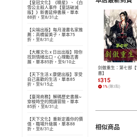
本店最新到貨
【皇冠文化】《曉星》、《白
雪公主殺人事件【童話破滅
版】》新書延伸書展，單本
88折，至8/31止
【尖端出版】每月漫畫名家推
薦：高橋留美子，單本75
折，至8/31止
付款方
【大雁文化 x 日出出版】陪你
ATM轉帳、信用卡
找到情緒出口，心理勵志書
展，單本85折，至9/10止
剑傲重生：第七部【
書】
【天下生活 x 康健出版】享受
315
自己喜歡的生活，單本85
$
折，至9/15止
1
%
(賺
3
點)
【臺灣商務】解碼歷史書展~
穿梭時空的閱讀冒險，單本
85折，至8/31止
【天下文化】重新定義你的價
值，職場升級展，單本88
相似商品
折，至8/31止