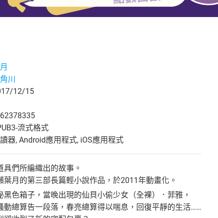
月
角川
7/12/15
62378335
UB3-流式格式
, Android應用程式, iOS應用程式
道具們所編織出的故事。
瀨葉月的第三部長篇輕小說作品，於2011年動畫化。
秘黑色箱子，當晚出現的仙貝小偷少女（全裸）．菲雅，
騷動總算告一段落，春亮總算得以喘息，回復平靜的生活……