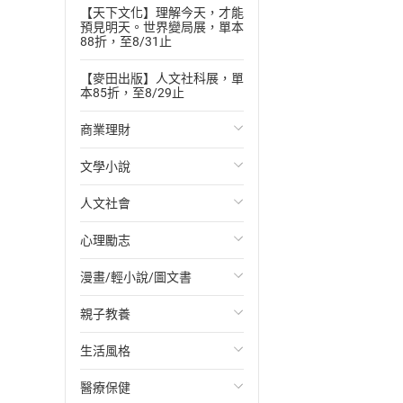
【天下文化】理解今天，才能
預見明天。世界變局展，單本
88折，至8/31止
【麥田出版】人文社科展，單
本85折，至8/29止
商業理財
文學小說
投資理財
人文社會
經濟/趨勢
歐美文學
心理勵志
財務/金融
日本文學
國際關係
漫畫/輕小說/圖文書
管理/領導
韓國文學
政治
心靈成長/情緒
親子教養
職場工作術
華文文學
社會科學
人際關係
輕小說
生活風格
成功法
經典文學
台灣/中國歷史
兩性關係
奇幻/科幻
教育現場
醫療保健
行銷/廣告
成長/家庭生活小說
日/韓歷史
心理學
愛情故事
兒童文學/故事
飲食/食譜