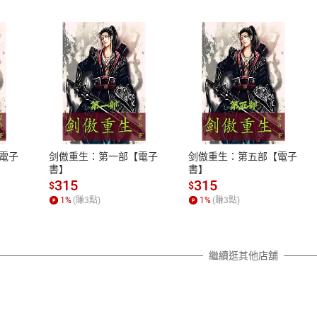
式
退換貨規範
、LINE PAY、AFTEE
本店是否提供消費者保護法七日猶
之權利，遽消費者保護法及通訊交
電子
剑傲重生：第一部【電子
剑傲重生：第五部【電子
除權合理例外情事適用準則，依商
書】
書】
質各有不同規定。詳細退換貨說明
315
315
$
$
照各商品說明。
1
%
(賺
3
點)
1
%
(賺
3
點)
詳細說明
繼續逛其他店舖