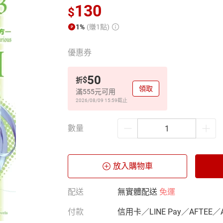
130
$
1%
(賺1點)
優惠券
50
$
折
領取
滿555元可用
2026/08/09 15:59
截止
數量
放入購物車
配送
無實體配送
免運
付款
信用卡／LINE Pay／AFTEE／