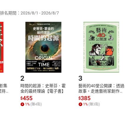
排名期間：2026/8/1 - 2026/8/7
訂購本店鋪之商品即代表知悉本店鋪所銷售之商品為電子書，屬
取電子書，不得請求退貨退款。
品
放入
購物車
登入
帳號
欲取消訂單或辦理退貨時，請登入樂天市場，並於「我的訂單」
Shopping cart
Login
將依您的申請進行審核，待審核通過後將為您辦理退款事宜。
市場須以整筆訂單為單位進行取消/退貨，恕無法以單支商品取消
如何開始使用？
.選擇閱讀載具
Step2.
2
3
X影集
時間的起源：史蒂芬．霍
藝術的40堂公開課：透過
蓄弒待
金的最終理論【電子書】
故事，走進藝術家創作現
場，看藝術如何誕生、如
455
385
$
$
何形塑人類生活【電子
1
%
(賺
4
點)
1
%
(賺
3
點)
書】