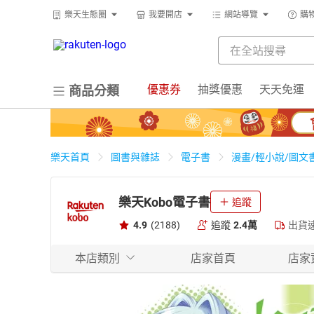
樂天生態圈
我要開店
網站導覽
購
優惠券
抽獎優惠
天天免運
商品分類
樂天首頁
圖書與雜誌
電子書
漫畫/輕小說/圖文
樂天Kobo電子書
追蹤
4.9
(2188)
追蹤
2.4萬
出貨
本店類別
店家首頁
店家