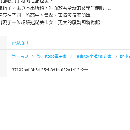
到卻收到了新的宅配包裹？
開箱子，果真不出所料，裡面放著全新的女學生制服……！
春亮進了同一所高中。當然，事情沒這麼簡單，
出現了一位超級迷糊美少女，更大的騷動即將掀起？
台灣角川
樂天首頁
樂天Kobo電子書
漫畫/輕小說/圖文書
輕小
37192baf-3b54-35cf-8d1b-032a1413c2cc
者保護法
第
19
條第
1
項後段
暨
通訊交易解除權合理例外情事適用
供即為完成之線上服務，經消費者事先同意始提供。」 之商品