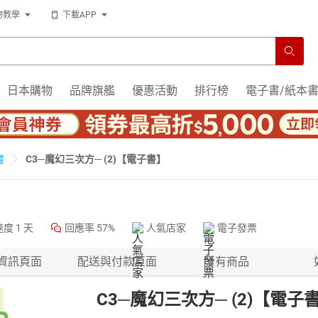
物教學
下載APP
日本購物
品牌旗艦
優惠活動
排行榜
電子書/紙本
C3─魔幻三次方─ (2)【電子書】
書
速度
1 天
回應率
57%
人氣店家
電子發票
資訊頁面
配送與付款頁面
所有商品
C3─魔幻三次方─ (2)【電子