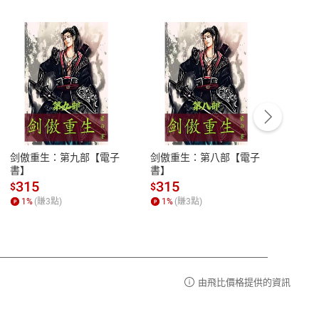
客服資訊
豫期
服務時間：週一到週五 10:00-12:00、
易解
13:00-17:00 (國定假日及例假日休息)
剑傲重生：第九部【電子
剑傲重生：第八部【電子
潜水史
品性
客服電話：0080-1857077
書】
書】
andari
al) Sc
請參
客服信箱：
聯絡店家
315
315
13
$
$
$
r【電
1
%
(賺
3
點)
1
%
(賺
3
點)
1
%
由飛比價格提供的資訊