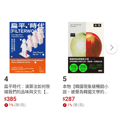
非以有形媒介提供之數位內容，消費者同意若訂購後
付款
方式
完成
訂單
中點選「瀏覽訂單明細」
>
「申請取消訂單
/
退
Payment
Complete
/退貨。
登入帳號，下載書籍後看書
4
5
6
扁平時代：演算法如何限
本物【韓國現象級暢銷小
蛋白
縮我們的品味與文化【電
說，被譽為韓國文學的未
版）─
子書】
來】【電子書】
秘密
385
287
24
$
$
$
一本
1
%
(賺
3
點)
1
%
(賺
2
點)
1
%