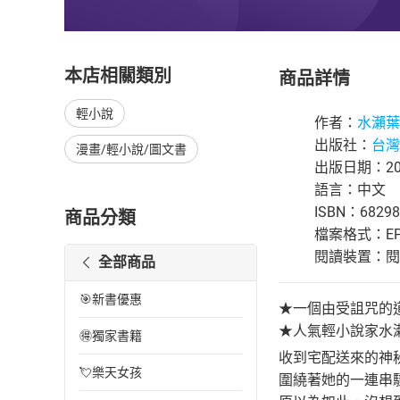
本店相關類別
商品詳情
輕小說
作者：
水瀨葉
出版社：
台灣
漫畫/輕小說/圖文書
出版日期：201
語言：中文
ISBN：68298
商品分類
檔案格式：EP
閱讀裝置：閱讀器
全部商品
🎯新書優惠
★一個由受詛咒的
★人氣輕小說家水
🉐獨家書籍
收到宅配送來的神
💘樂天女孩
圍繞著她的一連串