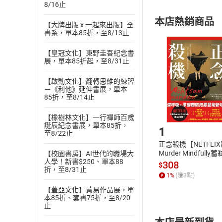
8/16止
購書須知
定。
本店熱銷商品
(
二
)
消費者
【大牌出版 x 一起來出版】全
書系，單本85折，至8/13止
且已下載
/
存
挑選
商
退貨方式：您
【皇冠文化】東野圭吾紀念書
Choose
展，單本85折起，至8/31止
貨」，本店鋪
請注意，樂天
【啟動文化】翻轉思維的練習
購書後，
－《利他》延伸書展，單本
85折，至8/14止
Step1
【橡樹林文化】一行禪師百歲
誕辰紀念書展，單本85折，
1
至8/22止
正念殺機【NETFLI
Murder Mindfully
【校園書房】AI世代的職場大
人學！新書$250、單本88
發】【電子書】
308
$
折，至8/31止
1
%
(賺
3
點)
【蓋亞文化】黃易作品展，單
本85折、套書75折，至8/20
止