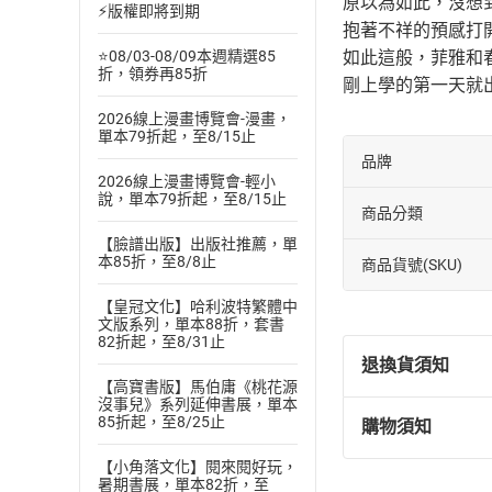
原以為如此，沒想
⚡版權即將到期
抱著不祥的預感打
如此這般，菲雅和
⭐08/03-08/09本週精選85
折，領券再85折
剛上學的第一天就
2026線上漫畫博覽會-漫畫，
單本79折起，至8/15止
品牌
2026線上漫畫博覽會-輕小
說，單本79折起，至8/15止
商品分類
【臉譜出版】出版社推薦，單
本85折，至8/8止
商品貨號(SKU)
【皇冠文化】哈利波特繁體中
文版系列，單本88折，套書
82折起，至8/31止
退換貨須知
【高寶書版】馬伯庸《桃花源
沒事兒》系列延伸書展，單本
85折起，至8/25止
購物須知
退換貨規定：
(
一
)
依
消費
【小角落文化】閱來閱好玩，
暑期書展，單本82折，至
內容或一經提