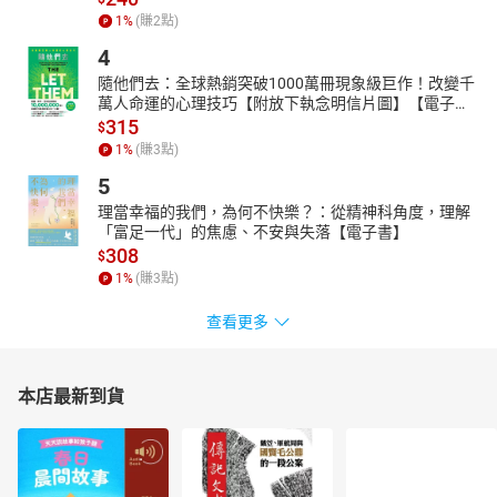
1
%
(賺
2
點)
4
隨他們去：全球熱銷突破1000萬冊現象級巨作！改變千
萬人命運的心理技巧【附放下執念明信片圖】【電子
書】
315
$
1
%
(賺
3
點)
5
理當幸福的我們，為何不快樂？：從精神科角度，理解
「富足一代」的焦慮、不安與失落【電子書】
308
$
1
%
(賺
3
點)
查看更多
本店最新到貨