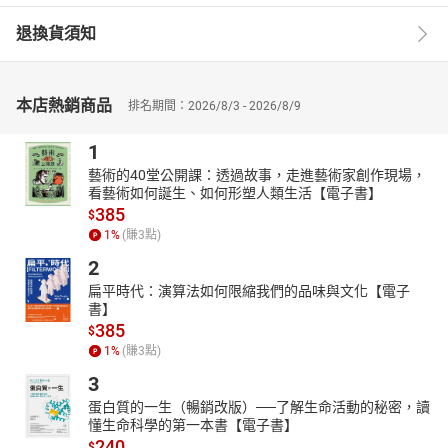
退換貨須知
本店熱銷商品
排名期間：2026/8/3 - 2026/8/9
1
藝術的40堂公開課：透過故事，走進藝術家創作現場，
看藝術如何誕生、如何形塑人類生活【電子書】
385
$
1
%
(賺
3
點)
2
扁平時代：演算法如何限縮我們的品味與文化【電子
書】
385
$
1
%
(賺
3
點)
3
蛋白質的一生（暢銷改版）──了解生命活動的秘密，讀
懂生命科學的第一本書【電子書】
240
$