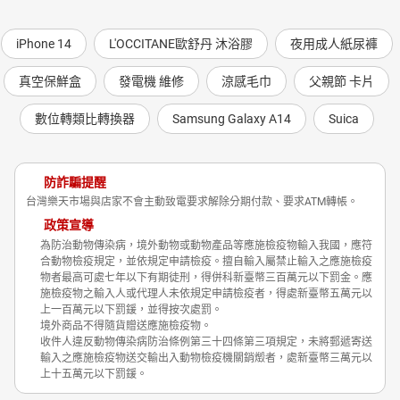
iPhone 14
L'OCCITANE歐舒丹 沐浴膠
夜用成人紙尿褲
真空保鮮盒
發電機 維修
涼感毛巾
父親節 卡片
數位轉類比轉換器
Samsung Galaxy A14
Suica
防詐騙提醒
台灣樂天市場與店家不會主動致電要求解除分期付款、要求ATM轉帳。
政策宣導
為防治動物傳染病，境外動物或動物產品等應施檢疫物輸入我國，應符
合動物檢疫規定，並依規定申請檢疫。擅自輸入屬禁止輸入之應施檢疫
物者最高可處七年以下有期徒刑，得併科新臺幣三百萬元以下罰金。應
施檢疫物之輸入人或代理人未依規定申請檢疫者，得處新臺幣五萬元以
上一百萬元以下罰鍰，並得按次處罰。
境外商品不得隨貨贈送應施檢疫物。
收件人違反動物傳染病防治條例第三十四條第三項規定，未將郵遞寄送
輸入之應施檢疫物送交輸出入動物檢疫機關銷燬者，處新臺幣三萬元以
上十五萬元以下罰鍰。