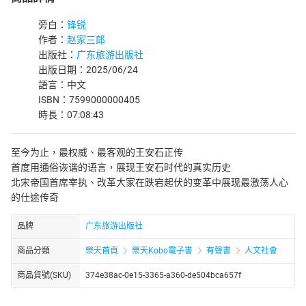
旁白：
锋锐
作者：
赵家三郎
出版社：
广东旅游出版社
出版日期：2025/06/24
語言：中文
ISBN：7599000000405
時長：07:08:43
至今为止，最权威、最客观的王安石正传
首度用通俗诙谐的语言，展现王安石时代的真实历史
北宋帝国首席宰执、改革大家在跌宕起伏的变革中展现最激荡人心
的仕途传奇
品牌
广东旅游出版社
商品分類
樂天首頁
樂天Kobo電子書
有聲書
人文社會
商品貨號(SKU)
374e38ac-0e15-3365-a360-de504bca657f