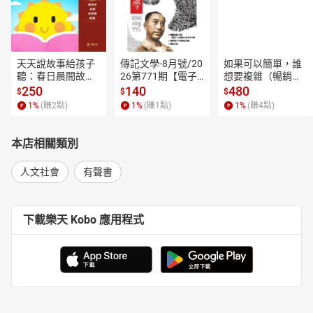
天天說故事給孩子
傳記文學-8月號/20
如果可以簡單，誰
聽：春日晨間故事
26第771期【電子
想要複雜（暢銷經
【有聲書】
書】
典新編版）【電子
250
140
480
$
$
$
書】
1
%
(賺
2
點)
1
%
(賺
1
點)
1
%
(賺
4
點)
本店相關類別
人文社會
有聲書
下載樂天 Kobo 應用程式