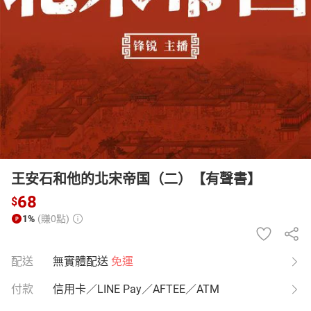
日本購物
電子/紙本書
HOT
王安石和他的北宋帝国（二）【有聲書】
68
$
1%
(賺0點)
配送
無實體配送
免運
付款
信用卡／LINE Pay／AFTEE／ATM