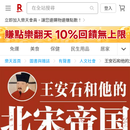
登入
立即加入樂天會員，讓您邊購物邊賺點數！
購物網分類
免運
美食
保健
民生用品
居家
3C
樂天首頁
圖書與雜誌
有聲書
人文社會
王安石和他的
天天免運
美食蛋糕
養生保健
民生用品
居家生活
3C家電
運動休閒
親子玩具
女裝
男裝
化妝保養
情趣用品