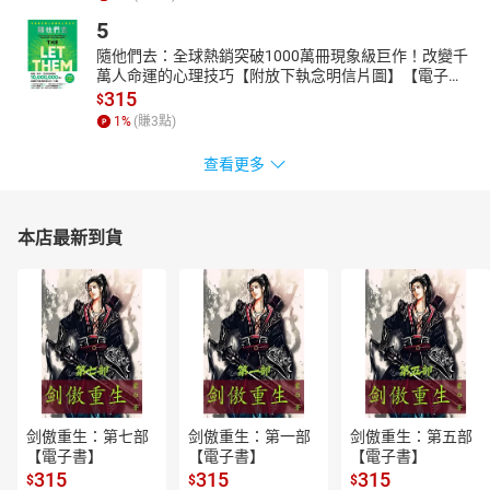
5
隨他們去：全球熱銷突破1000萬冊現象級巨作！改變千
萬人命運的心理技巧【附放下執念明信片圖】【電子
書】
315
$
1
%
(賺
3
點)
查看更多
本店最新到貨
剑傲重生：第七部
剑傲重生：第一部
剑傲重生：第五部
【電子書】
【電子書】
【電子書】
315
315
315
$
$
$