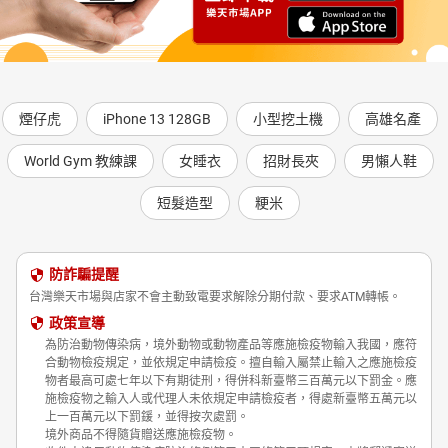
煙仔虎
iPhone 13 128GB
小型挖土機
高雄名產
World Gym 教練課
女睡衣
招財長夾
男懶人鞋
短髮造型
粳米
防詐騙提醒
台灣樂天市場與店家不會主動致電要求解除分期付款、要求ATM轉帳。
政策宣導
為防治動物傳染病，境外動物或動物產品等應施檢疫物輸入我國，應符
合動物檢疫規定，並依規定申請檢疫。擅自輸入屬禁止輸入之應施檢疫
物者最高可處七年以下有期徒刑，得併科新臺幣三百萬元以下罰金。應
施檢疫物之輸入人或代理人未依規定申請檢疫者，得處新臺幣五萬元以
上一百萬元以下罰鍰，並得按次處罰。
境外商品不得隨貨贈送應施檢疫物。