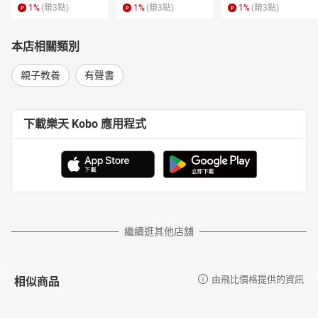
1
%
(賺
3
點)
1
%
(賺
3
點)
1
%
(賺
3
點)
本店相關類別
親子教養
有聲書
下載樂天 Kobo 應用程式
繼續逛其他店舖
相似商品
由飛比價格提供的資訊