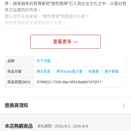
界，越来越多的管理者把“狼性精神”引入到企业文化之中，以面对竞
争日益激烈的市场。
那么对于企业来说，“狼性管理”到底是什么呢？
狼性管理有至关重要的四个方面：
一是生存，即企业现在所处的位置和前途；
二是协调，即协调统一，打造所向无敌的狼性组织；
查看更多
三是人才，即挖掘潜能，培育企业的狼性人才；
四是发展，即狼亦有道，把握狼性企业的发展根本就是掌习狼的生
存方式。
《狼性管理》系列读物对狼性进行了深入的研究，汲取了狼性管理
品牌
天下书盟
精华，透过狼的生存方式，我们找到了像头狼性管理狼群那样来管
商品分類
樂天首頁
樂天Kobo電子書
有聲書
親子教養
理企业及员工的方法，把狼性管理和企业的人性化管理巧妙地融合
到了一起，力求1+1>2的效果，可以说，为追求卓越的企业团队提
商品貨號(SKU)
3789f221-7336-3fac-9f93-8de967472f17
供了最好的管理模式。
退換貨須知
本店熱銷商品
排名期間：2026/8/2 - 2026/8/8