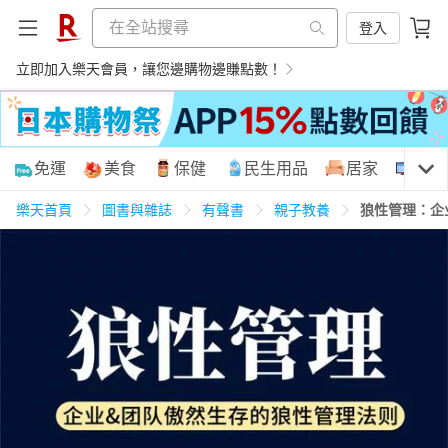
登入
立即加入樂天會員，讓您邊購物邊賺點數！
購物網分類
免運
美食
保健
民生用品
居家
3C
樂天首頁
圖書與雜誌
有聲書
親子教養
狼性管理：企
天天免運
美食蛋糕
養生保健
民生用品
居家生活
3C家電
運動休閒
親子玩具
女裝
男裝
化妝保養
情趣用品