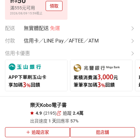
50
$
折
領取
滿555元可用
2026/08/09 15:59
截止
配送
無實體配送
免運
付款
信用卡／LINE Pay／AFTEE／ATM
信用卡優惠
樂天Kobo電子書
4.9
(2195)
追蹤
2.4萬
出貨速度
1 天
回應率
57%
追蹤店家
逛店舖