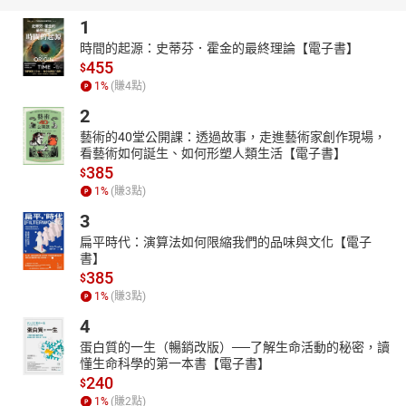
1
時間的起源：史蒂芬．霍金的最終理論【電子書】
455
$
1
%
(賺
4
點)
2
藝術的40堂公開課：透過故事，走進藝術家創作現場，
看藝術如何誕生、如何形塑人類生活【電子書】
385
$
1
%
(賺
3
點)
3
扁平時代：演算法如何限縮我們的品味與文化【電子
書】
385
$
1
%
(賺
3
點)
4
蛋白質的一生（暢銷改版）──了解生命活動的秘密，讀
懂生命科學的第一本書【電子書】
240
$
1
%
(賺
2
點)