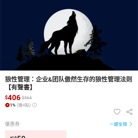
日本購物
電子/紙本書
HOT
狼性管理：企业&团队傲然生存的狼性管理法则
【有聲書】
406
$
$
564
1%
(賺4點)
優惠券
一鍵全領