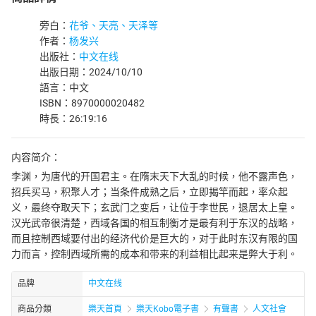
旁白：
花爷、天亮、天泽等
作者：
杨发兴
出版社：
中文在线
出版日期：2024/10/10
語言：中文
ISBN：8970000020482
時長：26:19:16
内容简介：
李渊，为唐代的开国君主。在隋末天下大乱的时候，他不露声色，
招兵买马，积聚人才；当条件成熟之后，立即揭竿而起，率众起
义，最终夺取天下；玄武门之变后，让位于李世民，退居太上皇。
汉光武帝很清楚，西域各国的相互制衡才是最有利于东汉的战略，
而且控制西域要付出的经济代价是巨大的，对于此时东汉有限的国
力而言，控制西域所需的成本和带来的利益相比起来是弊大于利。
品牌
中文在线
商品分類
樂天首頁
樂天Kobo電子書
有聲書
人文社會