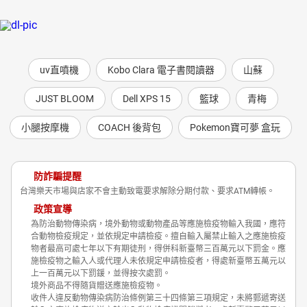
uv直噴機
Kobo Clara 電子書閱讀器
山蘇
JUST BLOOM
Dell XPS 15
籃球
青梅
小腿按摩機
COACH 後背包
Pokemon寶可夢 盒玩
防詐騙提醒
台灣樂天市場與店家不會主動致電要求解除分期付款、要求ATM轉帳。
政策宣導
為防治動物傳染病，境外動物或動物產品等應施檢疫物輸入我國，應符
合動物檢疫規定，並依規定申請檢疫。擅自輸入屬禁止輸入之應施檢疫
物者最高可處七年以下有期徒刑，得併科新臺幣三百萬元以下罰金。應
施檢疫物之輸入人或代理人未依規定申請檢疫者，得處新臺幣五萬元以
上一百萬元以下罰鍰，並得按次處罰。
境外商品不得隨貨贈送應施檢疫物。
收件人違反動物傳染病防治條例第三十四條第三項規定，未將郵遞寄送