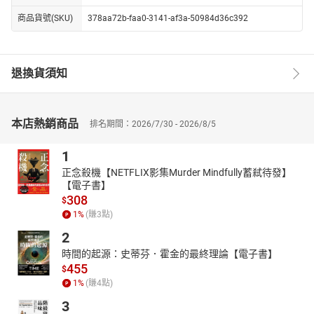
商品貨號(SKU)
378aa72b-faa0-3141-af3a-50984d36c392
退換貨須知
本店熱銷商品
排名期間：2026/7/30 - 2026/8/5
1
正念殺機【NETFLIX影集Murder Mindfully蓄弒待發】
【電子書】
308
$
1
%
(賺
3
點)
2
時間的起源：史蒂芬．霍金的最終理論【電子書】
455
$
1
%
(賺
4
點)
3