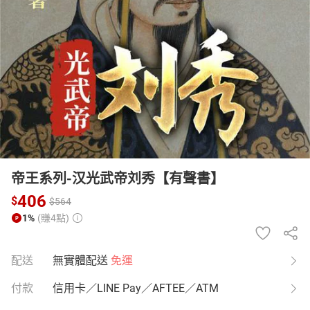
日本購物
電子/紙本書
HOT
帝王系列-汉光武帝刘秀【有聲書】
406
$
$
564
1%
(賺4點)
配送
無實體配送
免運
付款
信用卡／LINE Pay／AFTEE／ATM