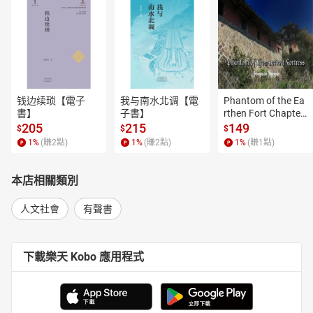
钱边续琐【電子
我与南水北调【電
Phantom of the Ea
書】
子書】
rthen Fort Chapter
 4【有聲書】
205
215
149
$
$
$
1
%
(賺
2
點)
1
%
(賺
2
點)
1
%
(賺
1
點)
本店相關類別
人文社會
有聲書
下載樂天 Kobo 應用程式