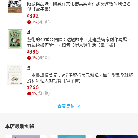
階級與品味：隱藏在文化審美與流行趨勢背後的地位渴
望【電子書】
392
$
1
%
(賺
3
點)
4
藝術的40堂公開課：透過故事，走進藝術家創作現場，
看藝術如何誕生、如何形塑人類生活【電子書】
385
$
1
%
(賺
3
點)
5
一本書讀懂美元：9堂課解析美元邏輯，如何影響全球經
濟和每個人的投資【電子書】
266
$
1
%
(賺
2
點)
查看更多
本店最新到貨