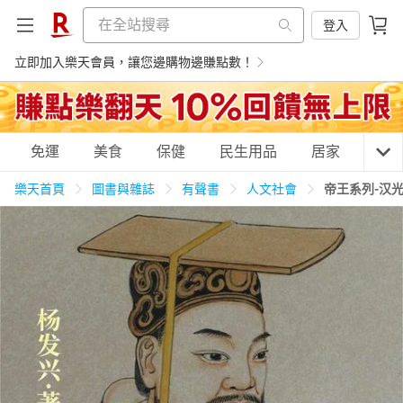
登入
立即加入樂天會員，讓您邊購物邊賺點數！
購物網分類
免運
美食
保健
民生用品
居家
3C
樂天首頁
圖書與雜誌
有聲書
人文社會
帝王系列-汉
天天免運
美食蛋糕
養生保健
民生用品
居家生活
3C家電
運動休閒
親子玩具
女裝
男裝
化妝保養
情趣用品