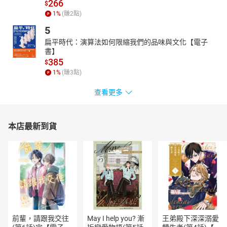
266
$
華語朗讀：王秀鳳
1
%
(賺
2
點)
原創音樂：李宜蒼
5
封面繪圖：王顧明
扁平時代：演算法如何限縮我們的品味與文化【電子
【作者與朗讀說書人】
書】
總策畫∕中文撰寫：田哲益（達西烏拉彎．畢馬）
385
$
田哲益，1955年生，乳名台江，南投縣人。屏東師專普通科史地
1
%
(賺
3
點)
組、高雄師範大學國文系、政治大學中文研究所。民間文學家、原
查看更多
住民文化研究著名學者。研究著作70部，論文180餘篇。研究領
域：中國民族學、中國民俗學、中國文化學、中國民間文學、中國
少數民族、台灣史、古人類學、台灣原住民族等。曾經榮獲教育部
本店最新到貨
研究著作入選獎、台灣省政府原住民行政局原住民文化研究著作
獎、順益台灣原住民博物館研究著作原住民文化研究獎、台灣省教
育會研究著作佳作獎、教育部研究著作甲等獎、文建會獎助價購優
良圖書、中國時報全年度一週好書榜、第一屆中華汽車原住民文學
獎新詩組第一名首獎、行政院原住民族委員會原住民文化研究著作
獎、聯合報2003年最佳書獎、2015年玉山文學獎文學貢獻獎等二十
餘項獎項。
布農族巒群族語．譯寫∕朗讀：全正文（Lian Suqluman）
全正文，1956年生，南投縣人。台中師範專科學校體育組、國立台
前輩，請跟我交往
May I help you? 漸
王弟殿下深深溺愛