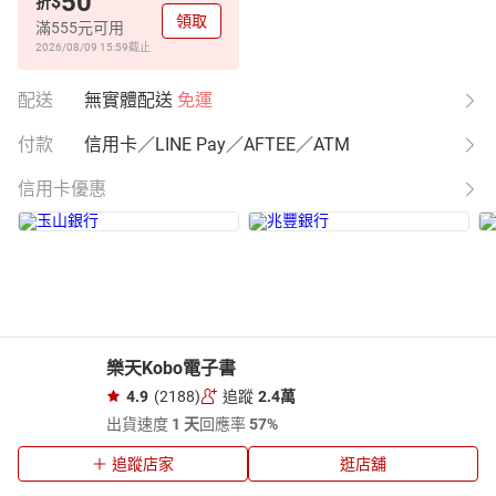
50
$
折
領取
滿555元可用
2026/08/09 15:59
截止
配送
無實體配送
免運
付款
信用卡／LINE Pay／AFTEE／ATM
信用卡優惠
樂天Kobo電子書
4.9
(2188)
追蹤
2.4萬
出貨速度
1 天
回應率
57%
追蹤店家
逛店舖