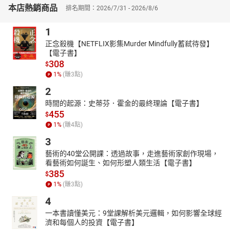
本店熱銷商品
排名期間：2026/7/31 - 2026/8/6
推薦總序 永恆的泉源、無盡的寶藏── 布農族神話傳說有聲書序／
劉智濬
1
自序 找回布農族語文的智慧／全正文
《孤兒變地鼠》華語版
正念殺機【NETFLIX影集Murder Mindfully蓄弒待發】
【電子書】
《孤兒變地鼠》布農族語版
308
$
【有聲書引言】
1
%
(賺
3
點)
在卡尼都岸部落，有一位孤兒名字叫做巫瑪斯，小時候過著快樂幸
2
福的生活。當他四歲的時候，有一天父母親上山工作，卻遇到強烈
颱風來襲，不幸被土石流掩埋而罹難。
時間的起源：史蒂芬．霍金的最終理論【電子書】
455
巫瑪斯自此成了孤兒，生活得不到任何的援助，獨自一人過著無依
$
無靠的生活，非常困苦，經常三餐不繼。
1
%
(賺
4
點)
巫瑪斯非常自立，是一個非常勤奮的孩子。他一天一天的長大，一
3
轉眼，已經成了一個十六歲的青少年了。可是，他卻得不到上天特
藝術的40堂公開課：透過故事，走進藝術家創作現場，
別的眷顧，可以說是「屋漏偏逢連夜雨」，在他十六歲那年，因為
看藝術如何誕生、如何形塑人類生活【電子書】
參加部落的獵團上山狩獵，結果遭到惡意遺棄，結束了他短暫的生
385
$
命……
1
%
(賺
3
點)
【有聲書製作】
4
總策畫／撰文：田哲益
一本書讀懂美元：9堂課解析美元邏輯，如何影響全球經
布農族巒群族語．譯寫：全正文
濟和每個人的投資【電子書】
布農族巒群族語朗讀：全正文