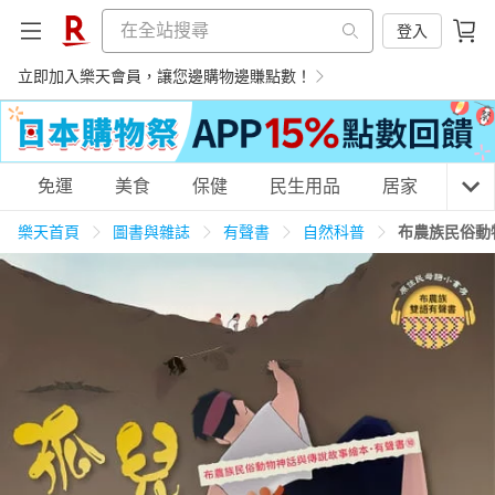
登入
立即加入樂天會員，讓您邊購物邊賺點數！
購物網分類
免運
美食
保健
民生用品
居家
3C
樂天首頁
圖書與雜誌
有聲書
自然科普
布農族民俗動
天天免運
美食蛋糕
養生保健
民生用品
居家生活
3C家電
運動休閒
親子玩具
女裝
男裝
化妝保養
情趣用品