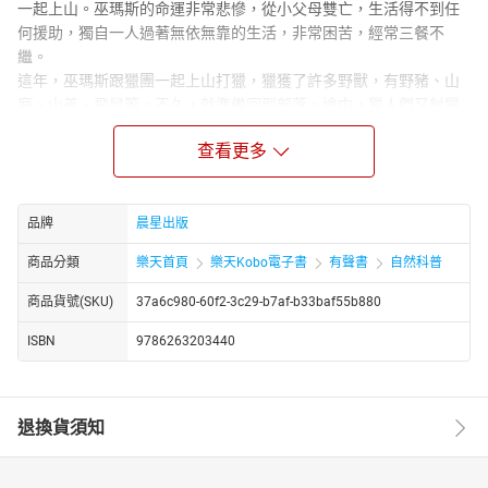
一起上山。巫瑪斯的命運非常悲慘，從小父母雙亡，生活得不到任
何援助，獨自一人過著無依無靠的生活，非常困苦，經常三餐不
繼。
這年，巫瑪斯跟獵團一起上山打獵，獵獲了許多野獸，有野豬、山
鹿、山羌、飛鼠等。不久，就準備回到部落。途中，獵人們又射獵
到一隻大山羊，但被山羊逃逸了。於是，他們沿路跟著山羊的血
查看更多
跡，來到一處懸崖。獵人們放孤兒下懸崖去，但是把山羊送上去
後，卻把巫瑪斯丟在懸崖下自生自滅，孤兒死前發下咒誓，他要族
人不得安寧……
品牌
晨星出版
【本書特色】
1.《孤兒變地鼠》以布農族傳說中的地鼠故事為本，敘述有一位名
商品分類
樂天首頁
樂天Kobo電子書
有聲書
自然科普
字叫做巫瑪斯的孤兒，其悲慘的命運，最後被獵人們遺棄在懸崖下
商品貨號(SKU)
37a6c980-60f2-3c29-b7af-b33baf55b880
而變成地鼠復仇的故事。
2.以布農族巒群族語搭配華語朗讀的有聲書，適合中小學學生學
ISBN
9786263203440
習，以及原住民母語教材採用。
3.以布農族民俗動物神話與傳說為文本，創作成為適合親子母語聆
聽的童話故事。
退換貨須知
4.一套有聲書可以同時享受布農族語與華語兩種語文聽故事以及母
語聽力學習的享受。
【有聲書目次】