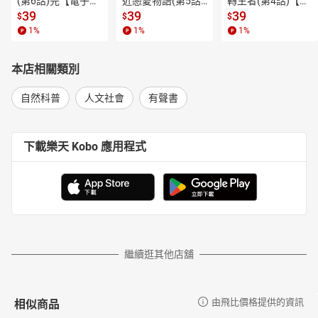
(第6話)完【電子
近戀愛物語(第5話)
轉生者(第4話)【電
灣師範大學教育系國文組、國立暨南大學教育政策及行政學研究
書】
【電子書】
子書】
39
39
39
$
$
$
所。歷任南投縣國民小學教師、國民中學組長、主任、校長；2022
1
%
1
%
1
%
年2月自南投縣民和國中退休。1997～2000年擔任教育部布農語鄉
土教材主編；玉管處【布農音樂】布農歌謠記音翻譯。近幾年擔任
原住民族語認證考試命題委員及閱卷委員；並負責族語E樂園【族語
本店相關類別
短文】、【自編教材】、【版權動畫】、【句型篇國中版】、【句
型篇高中版】、【生活說族語】、【空中族語教室】、【新九階教
自然科普
人文社會
有聲書
材】、【情境族語】、【學習詞表】等單元之撰稿、錄音錄影工
作。曾於2000年榮獲教育部研究著作族語翻譯佳作獎；並於2020
年、2021年出版《布農族傳說故事（1930～1935）》上下兩冊；
下載樂天 Kobo 應用程式
2022年出版環球聖經公會《新約聖經巒群布農語》。
華語朗讀：王秀鳳（Ival cicuk Taisiccuqan）
南投縣布農族卓社群人。南投縣法治國小、仁愛國中、南投高中、
環球科大畢業。曾任101年行政院原民會原住民語言教材編輯委員、
南投縣YMCA導遊班原住民文化課程講師、南開科大文化課程協同教
學講師、環球科大文化課程教學講師、政大族語教材編輯委員、台
繼續逛其他店舖
大語言發展中心委員等族語教學。現任全國布農族民族議會議員、
南投縣政府原住民族與文化推展委員會委員、仁愛鄉土地審查原委
會委員、省都電台播音員及文化節目主持人、南投縣布農族卓社群
相似商品
由飛比價格提供的資訊
專職老師。