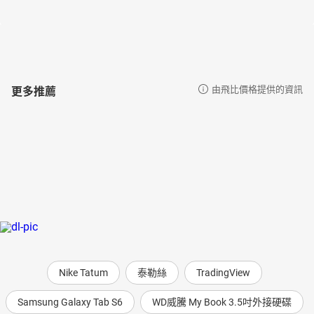
封面繪圖：王顧明
設計師及兼職插圖作者，水彩師承藝術家楊恩生。曾為遠足文化、
小牛頓、自由時報、晨星等出版公司繪製插圖。擅長故事場景、建
築類插圖，以及動、植物精細插畫。曾參與2020年市長官邸藝文沙
龍「蘭嶼Tao——蘭嶼人文生態藝術展」，偕藝術家楊恩生學生作品
一起展出。
更多推薦
由飛比價格提供的資訊
Nike Tatum
泰勒絲
TradingView
Samsung Galaxy Tab S6
WD威騰 My Book 3.5吋外接硬碟