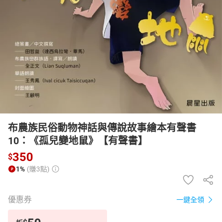
日本購物
電子/紙本書
HOT
布農族民俗動物神話與傳說故事繪本有聲書
10：《孤兒變地鼠》【有聲書】
350
$
1%
(賺3點)
優惠券
一鍵全領