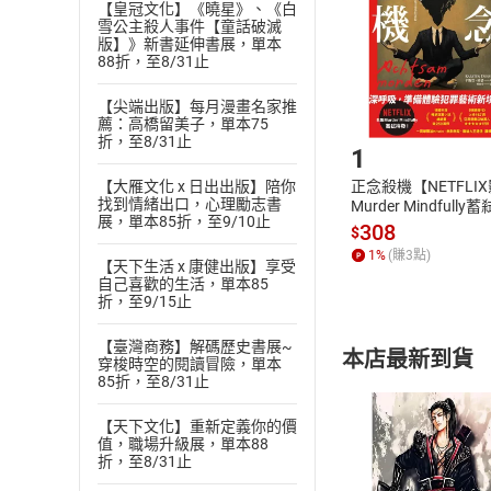
貨」，本店鋪
【皇冠文化】《曉星》、《白
雪公主殺人事件【童話破滅
請注意，樂天
版】》新書延伸書展，單本
購書後，
88折，至8/31止
【尖端出版】每月漫畫名家推
Step1
薦：高橋留美子，單本75
折，至8/31止
1
【大雁文化 x 日出出版】陪你
正念殺機【NETFLI
找到情緒出口，心理勵志書
Murder Mindfully
展，單本85折，至9/10止
發】【電子書】
308
$
1
%
(賺
3
點)
【天下生活 x 康健出版】享受
自己喜歡的生活，單本85
折，至9/15止
【臺灣商務】解碼歷史書展~
本店最新到貨
穿梭時空的閱讀冒險，單本
85折，至8/31止
【天下文化】重新定義你的價
值，職場升級展，單本88
折，至8/31止