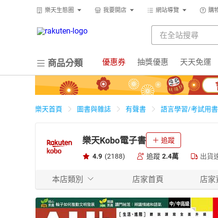
樂天生態圈
我要開店
網站導覽
購
優惠券
抽獎優惠
天天免運
商品分類
樂天首頁
圖書與雜誌
有聲書
語言學習/考試用書
樂天Kobo電子書
追蹤
4.9
(2188)
追蹤
2.4萬
出貨
本店類別
店家首頁
店家