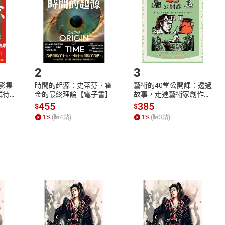
將依您的申請進行審核，待審核通過後將為您辦理退款事宜。
市場須以整筆訂單為單位進行取消/退貨，恕無法以單支商品取消
如何開始使用？
.選擇閱讀載具
Step2.
2
3
X影集
時間的起源：史蒂芬．霍
藝術的40堂公開課：透過
蓄弒待
金的最終理論【電子書】
故事，走進藝術家創作現
場，看藝術如何誕生、如
455
385
$
$
何形塑人類生活【電子
1
%
(賺
4
點)
1
%
(賺
3
點)
書】