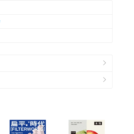
書
準則
第
2
條第
5
款之規定，「非以有形媒介提供之數位
，不適用消保法第
19
條第
1
項七日內無條件退貨之規
非以有形媒介提供之數位內容，消費者同意若訂購後
付款
方式
完成
訂單
中點選「瀏覽訂單明細」
>
「申請取消訂單
/
退
Payment
Complete