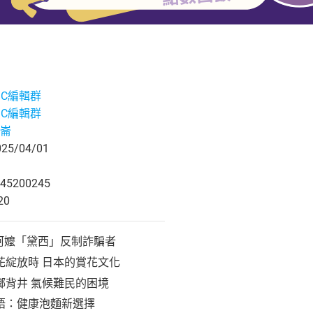
ABC編輯群
ABC編輯群
崙
5/04/01
45200245
20
阿嬤「黛西」反制詐騙者
花綻放時 日本的賞花文化
鄉背井 氣候難民的困境
語：健康泡麵新選擇