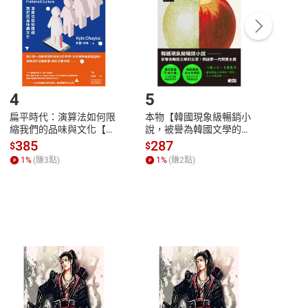
/退貨。
登入帳號，下載書籍後看書
4
5
6
扁平時代：演算法如何限
本物【韓國現象級暢銷小
蛋白
縮我們的品味與文化【電
說，被譽為韓國文學的未
版）─
子書】
來】【電子書】
秘密
385
287
24
$
$
$
一本
1
%
(賺
3
點)
1
%
(賺
2
點)
1
%