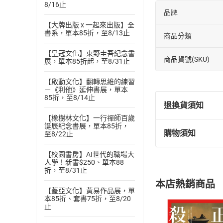
8/16止
品牌
【大牌出版 x 一起來出版】全
書系，單本85折，至8/13止
商品分類
【皇冠文化】東野圭吾紀念書
商品貨號(SKU)
展，單本85折起，至8/31止
【啟動文化】翻轉思維的練習
－《利他》延伸書展，單本
85折，至8/14止
退換貨須知
【橡樹林文化】一行禪師百歲
誕辰紀念書展，單本85折，
購物須知
至8/22止
退換貨規定：
(
一
)
依
消費
【校園書房】AI世代的職場大
內容或一經提
人學！新書$250、單本88
折，至8/31止
購書須知
定。
本店熱銷商品
(
二
)
消費者
【蓋亞文化】黃易作品展，單
本85折、套書75折，至8/20
且已下載
/
存
挑選
商
止
退貨方式：您
Choose