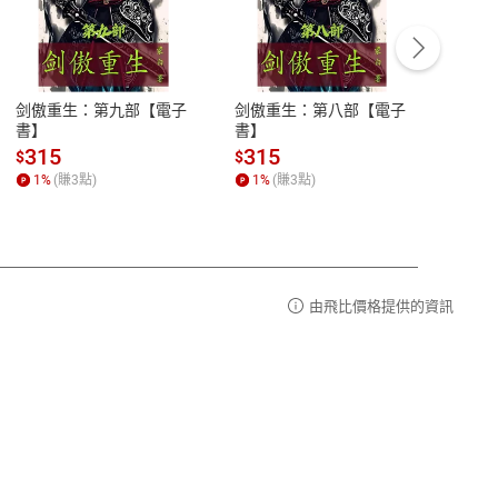
客服資訊
豫期
服務時間：週一到週五 10:00-12:00、
易解
13:00-17:00 (國定假日及例假日休息)
剑傲重生：第九部【電子
剑傲重生：第八部【電子
潜水史
品性
客服電話：0080-1857077
書】
書】
andari
al) Sc
請參
客服信箱：
聯絡店家
315
315
13
$
$
$
r【電
1
%
(賺
3
點)
1
%
(賺
3
點)
1
%
由飛比價格提供的資訊