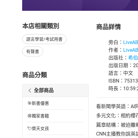
本店相關類別
商品詳情
語言學習/考試用書
旁白：
Live
作者：
Live
有聲書
出版社：
希伯
出版日期：202
語言：中文
商品分類
ISBN：75313
時長：10:59:
全部商品
🎯新書優惠
看新聞學英語：AI
多元文化：相約櫻
🉐獨家書籍
篇章結構：被迫離
💘樂天女孩
CNN主播教你說英