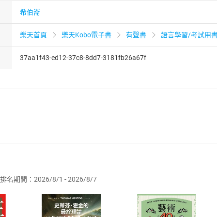
希伯崙
樂天首頁
樂天Kobo電子書
有聲書
語言學習/考試用
37aa1f43-ed12-37c8-8dd7-3181fb26a67f
者保護法
第
19
條第
1
項後段
暨
通訊交易解除權合理例外情事適用
供即為完成之線上服務，經消費者事先同意始提供。」 之商品
排名期間：2026/8/1 - 2026/8/7
訂購本店鋪之商品即代表知悉本店鋪所銷售之商品為電子書，屬
取電子書，不得請求退貨退款。
品
放入
購物車
登入
帳號
欲取消訂單或辦理退貨時，請登入樂天市場，並於「我的訂單」
Shopping cart
Login