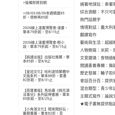
⚡版權即將到期
繞著地球玩：乘著
綜合測驗：不只可
⭐08/03-08/09本週精選85
折，領券再85折
熱門話題字
情境對話：義大利美
2026線上漫畫博覽會-漫畫，
單本79折起，至8/15止
翻譯寫作
藝術與生活：超越
2026線上漫畫博覽會-輕小
說，單本79折起，至8/15止
人物側寫：米莉．
【臉譜出版】出版社推薦，單
文意選填：食物過
本85折，至8/8止
閱讀素養專欄：舞
【皇冠文化】哈利波特繁體中
歷史發展：輪子如
文版系列，單本88折，套書
82折起，至8/31止
會話百分百：提供
混合題型：青少年
【高寶書版】馬伯庸《桃花源
沒事兒》系列延伸書展，單本
主題式寫作：論說
85折起，至8/25止
★電子書無提供點
【小角落文化】閱來閱好玩，
暑期書展，單本82折，至