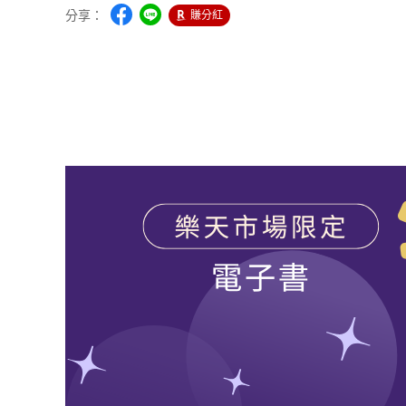
分享：
賺分紅