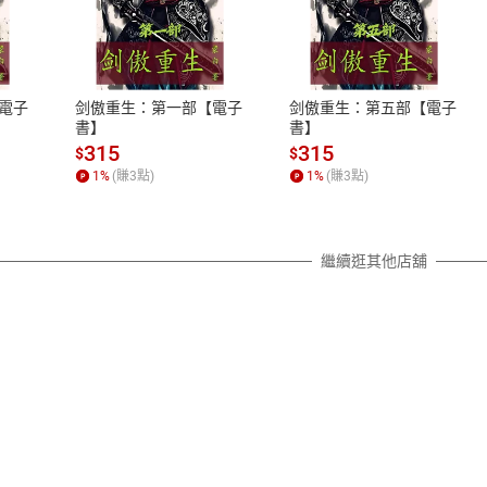
式
退換貨規範
、LINE PAY、AFTEE
本店是否提供消費者保護法七日猶
之權利，遽消費者保護法及通訊交
電子
剑傲重生：第一部【電子
剑傲重生：第五部【電子
除權合理例外情事適用準則，依商
書】
書】
質各有不同規定。詳細退換貨說明
315
315
$
$
照各商品說明。
1
%
(賺
3
點)
1
%
(賺
3
點)
詳細說明
繼續逛其他店舖