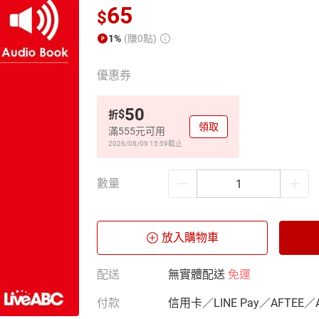
65
$
1%
(賺0點)
優惠券
50
$
折
領取
滿555元可用
2026/08/09 15:59
截止
數量
放入購物車
配送
無實體配送
免運
付款
信用卡／LINE Pay／AFTEE／