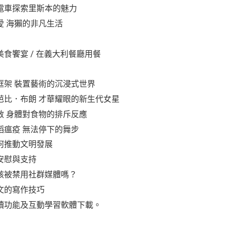
電車探索里斯本的魅力
愛 海獺的非凡生活
食饗宴 / 在義大利餐廳用餐
框架 裝置藝術的沉浸式世界
芭比．布朗 才華耀眼的新生代女星
敏 身體對食物的排斥反應
蹈瘟疫 無法停下的舞步
何推動文明發展
安慰與支持
該被禁用社群媒體嗎？
文的寫作技巧
讀功能及互動學習軟體下載。