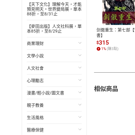
【天下文化】理解今天，才能
付款方
預見明天。世界變局展，單本
88折，至8/31止
ATM轉帳、信用卡
【麥田出版】人文社科展，單
剑傲重生：第七部【
本85折，至8/29止
書】
315
$
商業理財
1
%
(賺
3
點)
文學小說
投資理財
人文社會
經濟/趨勢
歐美文學
心理勵志
財務/金融
日本文學
國際關係
相似商品
漫畫/輕小說/圖文書
管理/領導
韓國文學
政治
心靈成長/情緒
親子教養
職場工作術
華文文學
社會科學
人際關係
輕小說
生活風格
成功法
經典文學
台灣/中國歷史
兩性關係
奇幻/科幻
教育現場
醫療保健
行銷/廣告
成長/家庭生活小說
日/韓歷史
心理學
愛情故事
兒童文學/故事
飲食/食譜