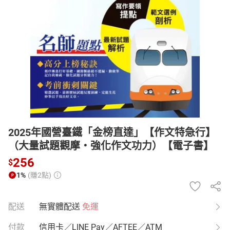
日本購物
電子/紙本書
HOT
2025年國營臺鐵「金榜直達」【作文特急行】
（大量試題觀摩‧強化作文功力）【電子書】
256
$
1%
(賺2點)
配送
無實體配送
免運
付款
信用卡／LINE Pay／AFTEE／ATM