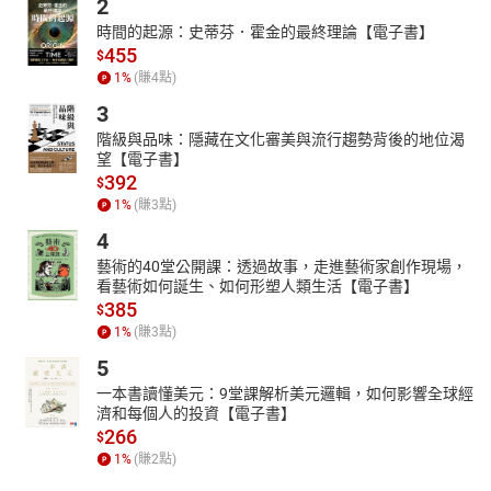
2
程度；並於考前數星期隨時做作文、論文的模擬練習，習於文章的
審題與寫作，考試時才不易緊張，而能文筆通暢、字字珠璣。
時間的起源：史蒂芬．霍金的最終理論【電子書】
455
$
【重要須知】
1
%
(賺
4
點)
凡購買本書者，請於購買當下或購買後，將本書快速瀏覽一遍，若
發現本書有錯頁、空白、污損等情事發生，請於最短時日內向本社
3
退換書，以免影響您學習之權益與上榜可能之機會！
階級與品味：隱藏在文化審美與流行趨勢背後的地位渴
試閱內容為電子書版本，紙本書籍為單色印刷。
望【電子書】
392
$
1
%
(賺
3
點)
4
藝術的40堂公開課：透過故事，走進藝術家創作現場，
看藝術如何誕生、如何形塑人類生活【電子書】
385
$
1
%
(賺
3
點)
5
一本書讀懂美元：9堂課解析美元邏輯，如何影響全球經
濟和每個人的投資【電子書】
266
$
1
%
(賺
2
點)