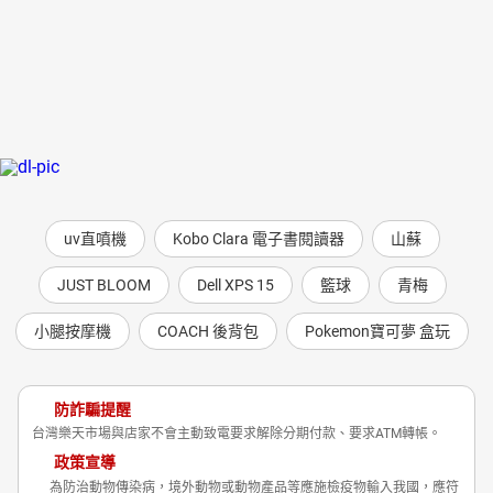
uv直噴機
Kobo Clara 電子書閱讀器
山蘇
JUST BLOOM
Dell XPS 15
籃球
青梅
小腿按摩機
COACH 後背包
Pokemon寶可夢 盒玩
防詐騙提醒
台灣樂天市場與店家不會主動致電要求解除分期付款、要求ATM轉帳。
政策宣導
為防治動物傳染病，境外動物或動物產品等應施檢疫物輸入我國，應符