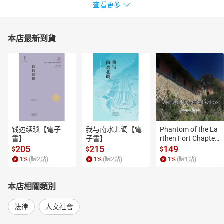
查看更多
本店最新到貨
钱边续琐【電子
我与南水北调【電
Phantom of the Ea
書】
子書】
rthen Fort Chapter
 4【有聲書】
205
215
149
$
$
$
1
%
(賺
2
點)
1
%
(賺
2
點)
1
%
(賺
1
點)
本店相關類別
法律
人文社會