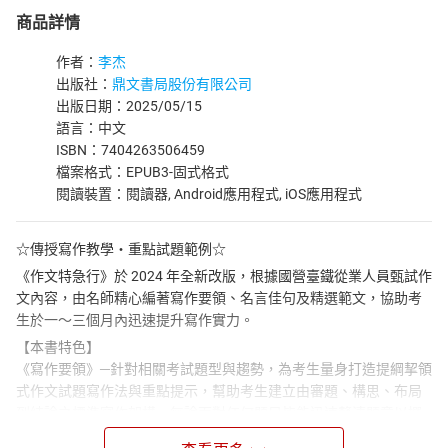
商品詳情
作者：
李杰
出版社：
鼎文書局股份有限公司
出版日期：2025/05/15
語言：中文
ISBN：7404263506459
檔案格式：EPUB3-固式格式
閱讀裝置：閱讀器, Android應用程式, iOS應用程式
☆傳授寫作教學‧重點試題範例☆
《作文特急行》於 2024 年全新改版，根據國營臺鐵從業人員甄試作
文內容，由名師精心編著寫作要領、名言佳句及精選範文，協助考
生於一～三個月內迅速提升寫作實力。
【本書特色】
《寫作要領》─針對相關考試題型與趨勢，為考生量身打造提綱挈領
式作文試題寫作法與重點提示，幫助考生建立由審題、構思、布局
到結論之標準寫作架構，無論面對任何題目皆能迅速釐清題意以撰
成佳文。