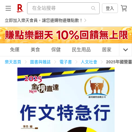
登入
立即加入樂天會員，讓您邊購物邊賺點數！
購物網分類
免運
美食
保健
民生用品
居家
3C
樂天首頁
圖書與雜誌
電子書
人文社會
2025年國
天天免運
美食蛋糕
養生保健
民生用品
居家生活
3C家電
運動休閒
親子玩具
女裝
男裝
化妝保養
情趣用品