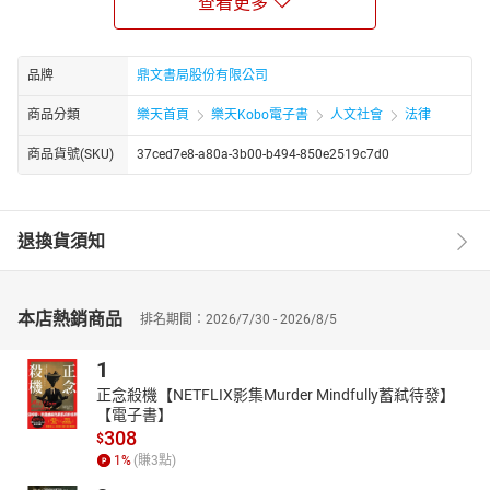
查看更多
《範文選例》─根據相關考試題型，分為命題式作文、設定情境作文
與引導式作文，集結、編撰成標準作文範例，各篇文章皆提供段落
結構分析及相關名言佳句，協助考生有效率地研讀、背誦及模擬。
品牌
鼎文書局股份有限公司
《精選試題》─收錄 20 回精選試題與擬答，透過反覆不斷的練習，
才能強化寫作技巧，提升作文實力。
商品分類
樂天首頁
樂天Kobo電子書
人文社會
法律
《歷屆試題》─收錄 111 ～ 113 年各國營、泛國營事業如經濟部所
屬事業新進職員、台電僱員、臺菸酒從業職員考試歷屆試題，並完
商品貨號(SKU)
37ced7e8-a80a-3b00-b494-850e2519c7d0
整收錄 113 年國營臺鐵從業人員甄試 8 ～ 11 階之作文試題，皆附有
完整之範文解析。
【學習方式】
退換貨須知
作文寫作是國文基本撰寫能力測試，最重要是內容精鍊、立意創新
與語氣通順。若想面對任一作文題型皆可信手拈來，平時工夫就要
做足！在上場考試前，應多閱讀課外讀物和新聞時事，並養成手寫
本店熱銷商品
排名期間：2026/7/30 - 2026/8/5
字體之習慣；見到佳句名言應反覆背誦或隨手寫個幾次以加深印
象。離考試時間前一個月，就應每周練習書寫作文，並花點心思設
1
計文章結構，讓文章一氣呵成，首尾連貫。正式考試時，由於閱卷
正念殺機【NETFLIX影集Murder Mindfully蓄弒待發】
者通常最注重首尾兩段的起承轉合與前後呼應，故應加倍注重審題
【電子書】
及首尾兩段的撰寫。
308
$
在整體的學習策略上，建議考生以閱讀《作文特急行》為基礎，行
1
%
(賺
3
點)
有餘力再搭配其他散文文學、小說、文言文等書籍，以提升寫作的