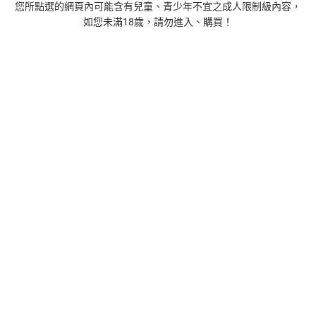
您所點選的網頁內可能含有兒童、青少年不宜之成人限制級內容，
如您未滿18歲，請勿進入、購買！
1
時間的起源：史蒂芬．霍金的最終理論【電子書】
455
$
1
%
(賺
4
點)
2
藝術的40堂公開課：透過故事，走進藝術家創作現場，
看藝術如何誕生、如何形塑人類生活【電子書】
385
$
1
%
(賺
3
點)
3
扁平時代：演算法如何限縮我們的品味與文化【電子
書】
385
$
1
%
(賺
3
點)
4
蛋白質的一生（暢銷改版）──了解生命活動的秘密，讀
懂生命科學的第一本書【電子書】
240
$