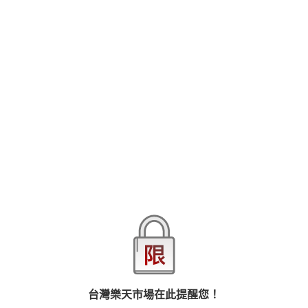
【本作品譯文由授權方提供】「…不要頂撞那裡！！不要……」「妳
這裡在不斷收縮呢…說實話，妳其實很想高潮吧？」我叫木元茉莉
子，今年35歲，還是單身，目前在做獨立寫手的工作。有一天，我
在一家偶然走進的小餐館裡遇到了和自己很意氣投合的店主，並且
和他度過了一個久違了的活了夜晚。當然，我沒有打算和這個偶然
查看更多
碰到的男人談戀愛，不過是想和他來一場一夜情而已。結果，我竟
然因為一場取材和他再會了——！？35歲的我，事到如今怎麼可能墜
入愛河…我原本是這麼想的…。※本作品為授權方自製翻譯，敝社代
為發行※
品牌
悅文社
商品分類
樂天首頁
樂天Kobo電子書
漫畫/輕小說/圖文書
愛情故事
商品貨號(SKU)
37d07149-1b93-316a-8a22-9b6a039f07d2
退換貨須知
台灣樂天市場在此提醒您！
本店熱銷商品
排名期間：2026/8/2 - 2026/8/8