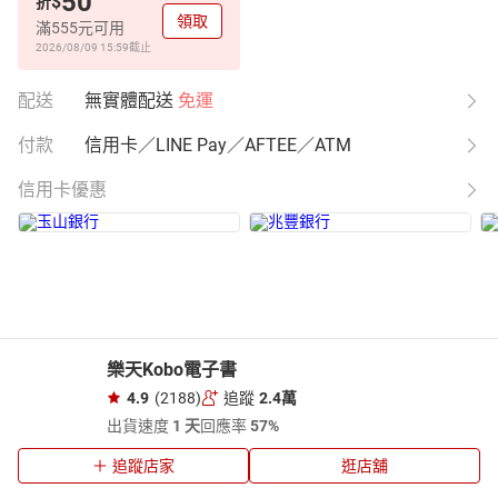
50
$
折
領取
滿555元可用
2026/08/09 15:59
截止
配送
無實體配送
免運
付款
信用卡／LINE Pay／AFTEE／ATM
信用卡優惠
樂天Kobo電子書
4.9
(2188)
追蹤
2.4萬
出貨速度
1 天
回應率
57%
追蹤店家
逛店舖