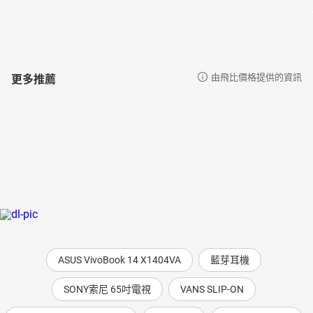
康士坦‧加弗理坎 （Konstantin Gavrilkin）
▕ 中文版讚譽▕
「正如上帝願意萬人認識祂的真理，並且得救，祂也命定如此重要
的一套註釋以中文面世。古代教父的文字含義豐富、充滿智慧，對
更多推薦
由飛比價格提供的資訊
幫助現代人掌握經文的歷史處境有莫大裨益，使我們更能發現聖經
裏的許多寶藏。 對於許多事情，我們太多時候都只用現代人的方法
去思考，遠離了根基和本源。《古代基督信仰聖經註釋叢書》的出
版，使這種風氣為之一變，帶領我們走進另一個時空，探索古人的
世界、古人的思想。這套叢書透過文字讓我們聽見從過去傳來的聲
音，將前人對聖經經文的精闢理解和屬靈洞見向我們娓娓道來。我
祈願每一個學習上帝旨意的人，都能夠享用這個珍貴的知識寶
庫。」
──聶基道都主教 正教會君士坦丁堡宗主教聖統‧前香港及東南亞都
主教 （Ecumenical Patriarchate-Orthodox Metropolitan of Hong
Kong and Southeast Asia）
ASUS VivoBook 14 X1404VA
藍芽耳機
「《古代基督信仰聖經註釋叢書》的中文版即將問世，這對中華基
督信徒是天大喜訊。現代學者註釋聖經的書籍多不勝數，但在這麼
SONY索尼 65吋電視
VANS SLIP-ON
多的聲音中，教父和初期教會的著作和講道詞像是一陣清風，他們
帶領二十一世紀的我們回到信仰的泉源。教父和初期教會的牧者是