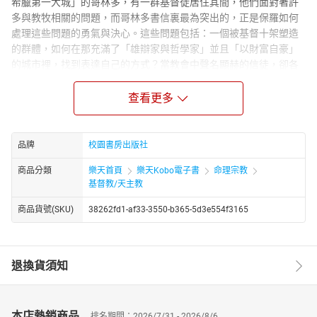
希臘第一大城」的哥林多，有一群基督徒居住其間，他們面對著許
多與教牧相關的問題，而哥林多書信裏最為突出的，正是保羅如何
處理這些問題的勇氣與決心。這些問題包括：一個被基督十架塑造
的群體，如何在那充滿了「雄辯家與哲學家」並且「以財富自豪」
的城市裡，找到表達自己的方式？當教會中聲名顯赫的信徒，卻各
自以扭曲真理和道德的方式謀取私利時，又該如何促成合一，並且
避免基督的身體被撕裂？這些都是陳列在保羅面前的挑戰。而古代
查看更多
教父們就站在使徒的肩上，針對他的輝煌著作，在驚嘆中加以精彩
詮釋。
在本書所選的教父釋經家中，名氣最響亮的應該就是屈梭多模，他
品牌
校園書房出版社
那七十七篇關於哥林多前後書的講道，是註釋與應用經文方面的無
商品分類
樂天首頁
樂天Kobo電子書
命理宗教
價寶藏；失明者狄地模和迦巴拉的瑟維里安留存下來的雖僅殘編斷
基督教/天主教
簡，亦提供我們一個機會，得以一探來自亞歷山太學派與安提阿學
派的希臘釋經傳統；至於別具超卓技巧與洞見的釋經家──摩普綏提
商品貨號(SKU)
38262fd1-af33-3550-b365-5d3e554f3165
亞的狄奧多若，他的作品雖然保留有限，長久以來仍舊是教會重視
的珍寶。塞浦路斯的狄奧多勒的註釋，以其對不同經文彼此間關係
的洞察而聞名；然後是俄利根與伯拉糾，儘管他們的名字常讓人聯
退換貨須知
想起某些異端，卻毋須因此否定了他們對經文的傑出洞見。不過本
書最有價值的部分，莫過於收錄了第四世紀一位不知名學者的註
釋，這位無名的釋經家長久以來被誤認為是安波羅修，如今則以
「安波羅修註釋者」稱之，他那本極其優秀的哥林多前後書註釋，
本店熱銷商品
排名期間：2026/7/31 - 2026/8/6