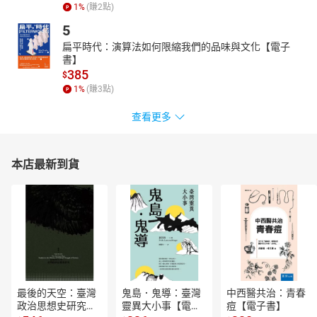
1
%
(賺
2
點)
編輯委員
5
余達心牧師（香港中國神學研究院榮休院長）
扁平時代：演算法如何限縮我們的品味與文化【電子
黃鳳儀修女（香港聖神修院新約研究兼任講師）
書】
385
溫司卡博士（美國南衛理公會大學帕金斯神學院 〔Perkins School
$
1
%
(賺
3
點)
of Theology. Southtern Methodist University〕 聖經科教授）
編輯顧問
查看更多
周永健牧師（香港中國神學研究院榮休院長）
房志榮神父（台灣輔仁大學榮休教授）
本店最新到貨
溫以諾牧師（美國威斯頓神學院〔Western〕宣教系教授）
潘乃昭牧師（新加坡三一神學院神學教授）
聶基道都主教（正教會君士坦丁堡宗主教聖統‧前香港及東南亞都
主教）
編譯小組
劉慶萍
最後的天空：臺灣
鬼島．鬼導：臺灣
中西醫共治：青春
英文版總編
政治思想史研究
靈異大小事【電子
痘【電子書】