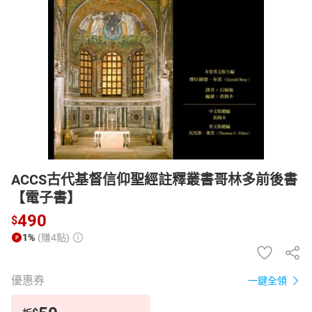
日本購物
電子/紙本書
HOT
ACCS古代基督信仰聖經註釋叢書哥林多前後書
【電子書】
490
$
1%
(賺4點)
優惠券
一鍵全領