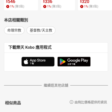
【電子書】
書】
546
336
320
托馬斯‧奧登（Thomas C. Oden）博士
$
$
$
1
%
(賺
5
點)
1
%
(賺
3
點)
1
%
(賺
3
點)
美國新澤西州麥迪遜（Madison）德魯大學（Drew University）神學
院神學與倫理畢慈（Henry Anson Buttz）講座教授。當今美國具代
表性的基督教神學家，學術地位備受尊崇。
本店相關類別
副總編
命理宗教
基督教/天主教
克理斯托弗‧霍爾（Christopher A. Hall）博士
美國賓夕法尼亞州東方學院（Eastern College）聖經與神學副教
授。
下載樂天 Kobo 應用程式
事務總監
約珥‧埃洛斯基（Joel Elowsky）
翻譯主任
約珥‧斯坎德雷特（Joel Scandrett）
研究主任
邁克爾‧格拉普（Michael Glerup）
繼續逛其他店舖
編輯主任
蘇珊‧基珀（Susan Kipper）
相似商品
由飛比價格提供的資訊
沃倫‧羅伯遜（Warren Robertson）
原文版本研究主任