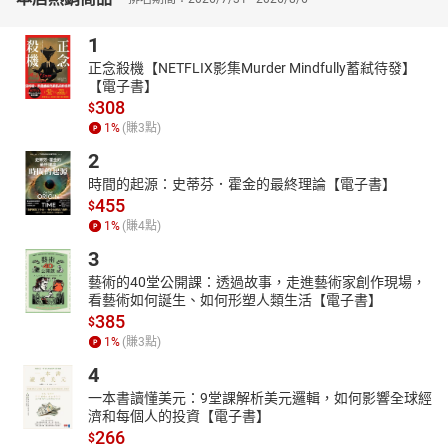
在本書出版之前，從未有過英文譯本，也正是基於這個原因，本書
選錄了相當多安波羅修註釋者的註解。
1
這本《古代基督信仰聖經註釋叢書：哥林多前後書》，為研讀新約
正念殺機【NETFLIX影集Murder Mindfully蓄弒待發】
開啟了一扇嶄新的窗戶。教父們從教牧或神學觀點出發的詮釋，為
【電子書】
那些願意再次以開放心胸閱讀保羅書信的讀者，提供了靈性與理性
308
$
上的食糧。從中，我們將驚奇地發現，使徒保羅關於十架的智慧，
1
%
(賺
3
點)
竟觸發了如此豐盛且影響深遠的屬靈遺產。
2
▕ 編輯顧問群▕
時間的起源：史蒂芬．霍金的最終理論【電子書】
中文版總編
455
$
1
%
(賺
4
點)
黃錫木 博士
3
南非普勒陀利亞大學文學博士，主修希臘文（1990），並曾為美國
俄利根大學語言系之訪問學人（1996-97）。資深神學教育工作者。
藝術的40堂公開課：透過故事，走進藝術家創作現場，
看藝術如何誕生、如何形塑人類生活【電子書】
現任聯合聖經公會（亞太區）翻譯顧問（1993-96，2003-），香港
385
中文大學崇基學院神學院榮譽副研究員並兼任講師。中英文學術編
$
1
%
(賺
3
點)
著逾半百。
副總編
4
吳國傑 博士
一本書讀懂美元：9堂課解析美元邏輯，如何影響全球經
濟和每個人的投資【電子書】
英國愛丁堡大學哲學博士，主修教父學（2000）。現任香港浸信會
266
$
神學院基督教神學思想副教授。學術論文散見於多份中英文學刊。