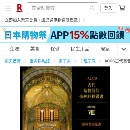
登入
立即加入樂天會員，讓您邊購物邊賺點數！
購物網分類
免運
美食
保健
民生用品
居家
3C
樂天首頁
圖書與雜誌
電子書
命理宗教
ACCS古代
天天免運
美食蛋糕
養生保健
民生用品
居家生活
3C家電
運動休閒
親子玩具
女裝
男裝
化妝保養
情趣用品