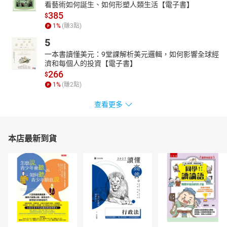
看藝術如何誕生、如何形塑人類生活【電子書】
385
$
1
%
(賺
3
點)
5
一本書讀懂美元：9堂課解析美元邏輯，如何影響全球經
濟和每個人的投資【電子書】
266
$
1
%
(賺
2
點)
查看更多
本店最新到貨