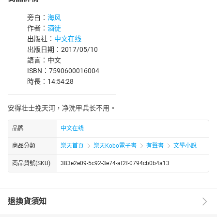
旁白：
海风
作者：
酒徒
出版社：
中文在线
出版日期：2017/05/10
語言：中文
ISBN：7590600016004
時長：14:54:28
安得壮士挽天河，净洗甲兵长不用。
品牌
中文在线
商品分類
樂天首頁
樂天Kobo電子書
有聲書
文學小說
商品貨號(SKU)
383e2e09-5c92-3e74-af2f-0794cb0b4a13
退換貨須知