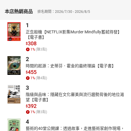
本店熱銷商品
排名期間：2026/7/30 - 2026/8/5
1
正念殺機【NETFLIX影集Murder Mindfully蓄弒待發】
【電子書】
308
$
1
%
(賺
3
點)
2
時間的起源：史蒂芬．霍金的最終理論【電子書】
455
$
1
%
(賺
4
點)
3
階級與品味：隱藏在文化審美與流行趨勢背後的地位渴
望【電子書】
392
$
1
%
(賺
3
點)
4
藝術的40堂公開課：透過故事，走進藝術家創作現場，