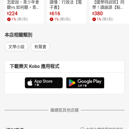
怎麼說，青少年會
讀懂：行政法【電
【國學特訓班】同
聽vs.如何聽，青少
子書】
學！讀論語【點閱
年願意說【電子
率最高的孔子篇】
224
616
380
$
$
$
書】
逗趣的文配圖情境
1
%
(賺
2
點)
1
%
(賺
6
點)
1
%
(賺
3
點)
式講解，學習聖人
老師和學霸弟子的
高情商，開拓人生
本店相關類別
格局！【電子書】
文學小說
有聲書
下載樂天 Kobo 應用程式
繼續逛其他店舖