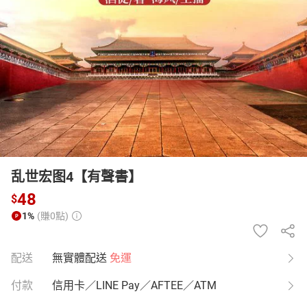
日本購物
電子/紙本書
HOT
乱世宏图4【有聲書】
48
$
1%
(賺0點)
配送
無實體配送
免運
付款
信用卡／LINE Pay／AFTEE／ATM