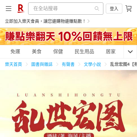
登入
立即加入樂天會員，讓您邊購物邊賺點數！
購物網分類
免運
美食
保健
民生用品
居家
3C
樂天首頁
圖書與雜誌
有聲書
文學小說
乱世宏图4【
天天免運
美食蛋糕
養生保健
民生用品
居家生活
3C家電
運動休閒
親子玩具
女裝
男裝
化妝保養
情趣用品